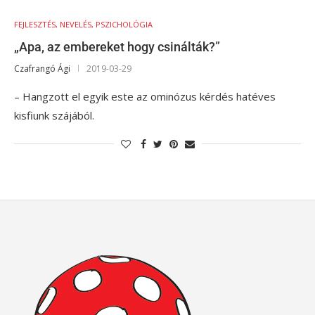
FEJLESZTÉS, NEVELÉS, PSZICHOLÓGIA
„Apa, az embereket hogy csinálták?”
Czafrangó Ági
2019-03-29
– Hangzott el egyik este az ominózus kérdés hatéves
kisfiunk szájából.