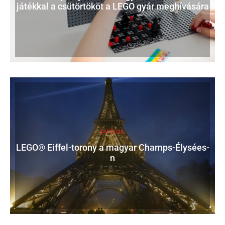
játékkal a csütörtököt a LEGO gyár meghívására
JÁTÉKOK
LEGO® Eiffel-torony a magyar Champs-Élysées-
n