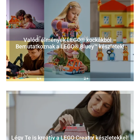
JÁTÉKOK
Valódi élmények LEGO® kockákból –
Bemutatkoznak a LEGO® Bluey™ készletek!
JÁTÉKOK
Légy Te is kreatív a LEGO Creator készletekkel!