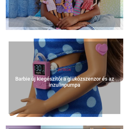
JÁTÉKOK
Barbie új kiegészítői a glükózszenzor és az
inzulinpumpa