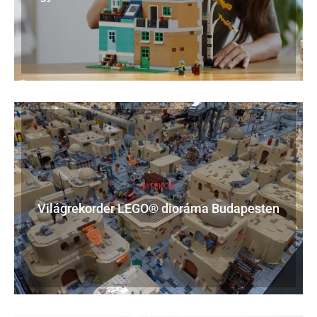
JÁTÉKOK
Világrekorder LEGO® dioráma Budapesten