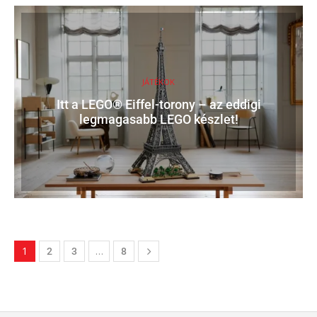
JÁTÉKOK
Itt a LEGO® Eiffel-torony – az eddigi
legmagasabb LEGO készlet!
1
…
2
3
8