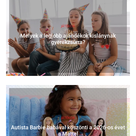
JÁTÉKOK
Melyek a legjobb ajándékok kislánynak
gyerekzsúrra?
JÁTÉKOK
Autista Barbie babával köszönti a 2026-os évet
a Mattel