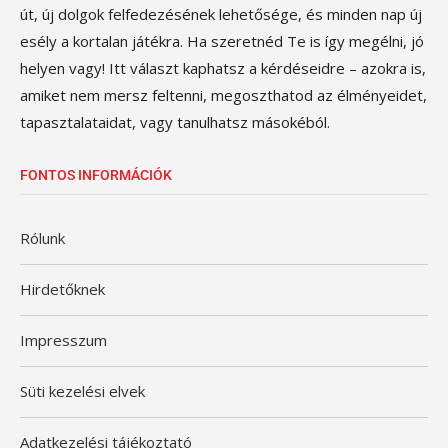
út, új dolgok felfedezésének lehetősége, és minden nap új
esély a kortalan játékra. Ha szeretnéd Te is így megélni, jó
helyen vagy! Itt választ kaphatsz a kérdéseidre – azokra is,
amiket nem mersz feltenni, megoszthatod az élményeidet,
tapasztalataidat, vagy tanulhatsz másokéból.
FONTOS INFORMÁCIÓK
Rólunk
Hirdetőknek
Impresszum
Süti kezelési elvek
Adatkezelési tájékoztató