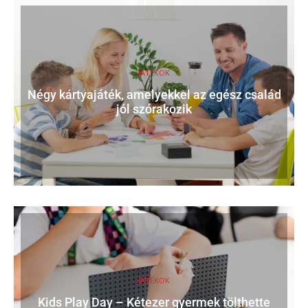
JÁTÉKOK
Négy kártyajáték, amelyekkel az egész család
jól szórakozik
JÁTÉKOK
Kids Play Day – Kétezer gyermek tölthette