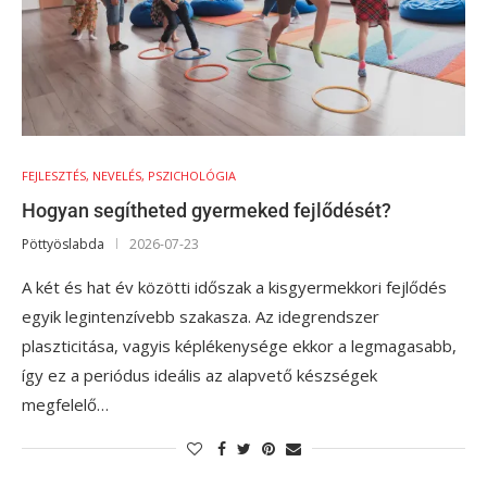
FEJLESZTÉS, NEVELÉS, PSZICHOLÓGIA
Hogyan segítheted gyermeked fejlődését?
Pöttyöslabda
2026-07-23
A két és hat év közötti időszak a kisgyermekkori fejlődés
egyik legintenzívebb szakasza. Az idegrendszer
plaszticitása, vagyis képlékenysége ekkor a legmagasabb,
így ez a periódus ideális az alapvető készségek
megfelelő…