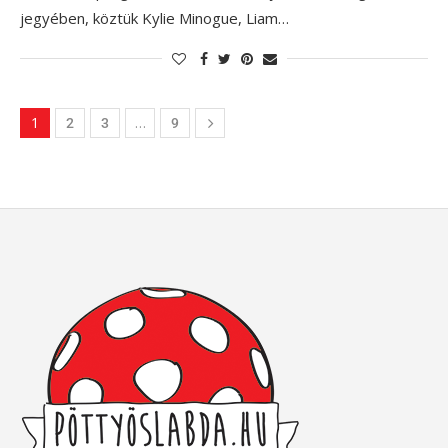
jegyében, köztük Kylie Minogue, Liam…
1
…
2
3
9