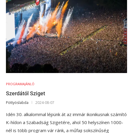
PROGRAMAJÁNLÓ
Szerdától Sziget
Pöttyöslabda
2024-08-07
Idén 30. alkalommal lépünk át az immár ikonikusnak számító
K-hídon a Szabadság Szigetére, ahol 50 helyszínen 1000-
nél is több program vár ránk, a műfaji sokszínűség