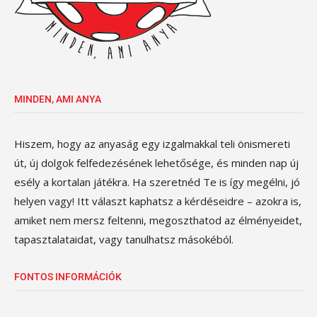
MINDEN, AMI ANYA
Hiszem, hogy az anyaság egy izgalmakkal teli önismereti
út, új dolgok felfedezésének lehetősége, és minden nap új
esély a kortalan játékra. Ha szeretnéd Te is így megélni, jó
helyen vagy! Itt választ kaphatsz a kérdéseidre – azokra is,
amiket nem mersz feltenni, megoszthatod az élményeidet,
tapasztalataidat, vagy tanulhatsz másokéból.
FONTOS INFORMÁCIÓK