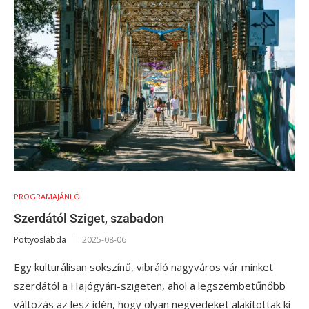
PROGRAMAJÁNLÓ
Szerdától Sziget, szabadon
Pöttyöslabda
2025-08-06
Egy kulturálisan sokszínű, vibráló nagyváros vár minket
szerdától a Hajógyári-szigeten, ahol a legszembetűnőbb
változás az lesz idén, hogy olyan negyedeket alakítottak ki