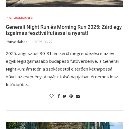
PROGRAMAJÁNLÓ
Generali Night Run és Morning Run 2025: Zárd egy
izgalmas fesztiválfutással a nyarat!
Pöttyöslabda
2025-08-27
2025. augusztus 30-31-én kerül megrendezésre az év
egyik legizgalmasabb budapesti futóversenye, a Generali
NightRun: ám idén a szokásostól eltérően kétnapossá
bővül az esemény. A nyár utolsó napjaiban érdemes lesz
futócipőbe…