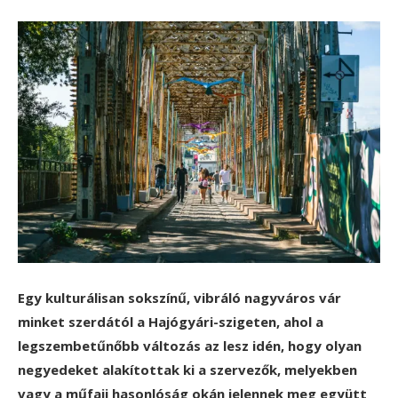
Egy kulturálisan sokszínű, vibráló nagyváros vár
minket szerdától a Hajógyári-szigeten, ahol a
legszembetűnőbb változás az lesz idén, hogy olyan
negyedeket alakítottak ki a szervezők, melyekben
vagy a műfaji hasonlóság okán jelennek meg együtt