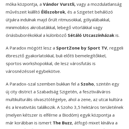
móka központja, a
Vándor Vurstli,
vagy a mozdulatlanság
művészeit kiállító
Élőszobrok
, és a Szigetet behálózó
útjukra indulnak majd őrült ritmusokkal, gólyalábakkal,
minimobilos akrobatákkal, lebegő vitorlákkal vagy
óriásbuborékokkal a különböző
Sétáló Utcaszínházak
is.
A Paradox mögött lesz a
SportZone by Sport TV
, reggeli
ébresztő gyakorlatokkal, buli előtti bemelegítőkkel,
sportos workshopokkal, de lesz városfutás is
városnézéssel egybekötve.
A Paradox-szal szemben bukkan fel a
Szoho
, szintén egy
új city district a Szabadság Szigetén, a fesztiválváros
multikulturális olvasztótégelye, ahol a zene, az utcai kultúra
és a kreativitás találkozik. A Szoho 3,5 hektáros területének
(melyen kétszer is elférne a Biodóm) egyik központja a
már korábban is ismert
The Buzz
, átfogó mixet kínálva a