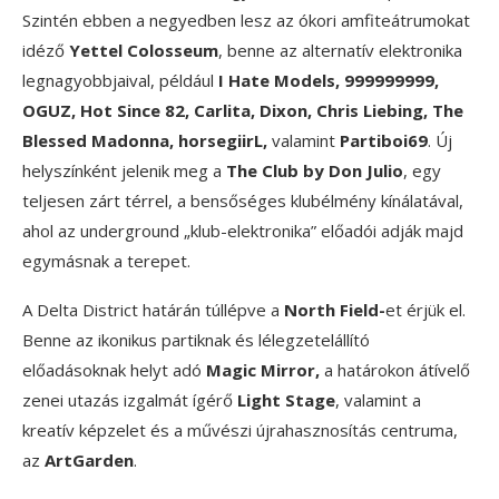
Szintén ebben a negyedben lesz az ókori amfiteátrumokat
idéző
Yettel Colosseum
, benne az alternatív elektronika
legnagyobbjaival, például
I Hate Models, 999999999,
OGUZ, Hot Since 82, Carlita, Dixon, Chris Liebing, The
Blessed Madonna, horsegiirL,
valamint
Partiboi69
. Új
helyszínként jelenik meg a
The Club by Don Julio
, egy
teljesen zárt térrel, a bensőséges klubélmény kínálatával,
ahol az underground „klub-elektronika” előadói adják majd
egymásnak a terepet.
A Delta District határán túllépve a
North Field-
et érjük el.
Benne az ikonikus partiknak és lélegzetelállító
előadásoknak helyt adó
Magic Mirror,
a határokon átívelő
zenei utazás izgalmát ígérő
Light Stage
, valamint a
kreatív képzelet és a művészi újrahasznosítás centruma,
az
ArtGarden
.