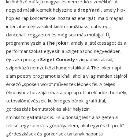
különböző műfajú magyar és nemzetközi zenékből. A
negyed másik kiemelt helyszíne a
dropYard
, amely hip-
hop és rap koncertekkel hozza az energiát, majd magas
intenzitású éjszakákat kínál drum&bass, dubstep,
dancehall, reggaeton és még sok más műfajjal. Új
programhelyszín a
The Joker
, amely a játékosságot és a
performanszokat egyesíti a Sziget Szoho negyedében,
éjszaka pedig a
Sziget Comedy
színpadává alakul,
sziporkázó nemzetközi humoristákkal. A The Joker napi
slam poetry programot is kínál, ahol a világ minden tájáról
érkező „spoken word” művészek lépnek fel. A teljes
élményhez hozzájárulnak a pop-up utcai előadók, borbély,
tetoválóművészek, különleges bárok, graffitifal,
gördeszkás bemutatók és akár helyszíni
sminkszolgáltatások is. És újdonság lesz a Szigeten a
félcső, egy speciális görpályaelem, ahol egyrészt “profi”
gördeszkások és görkorisok tartanak naponta