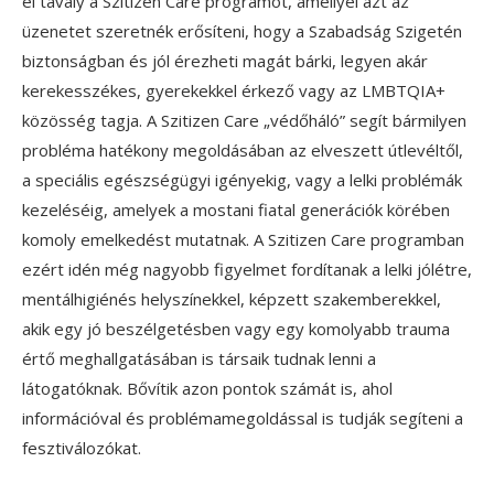
el tavaly a Szitizen Care programot, amellyel azt az
üzenetet szeretnék erősíteni, hogy a Szabadság Szigetén
biztonságban és jól érezheti magát bárki, legyen akár
kerekesszékes, gyerekekkel érkező vagy az LMBTQIA+
közösség tagja. A Szitizen Care „védőháló” segít bármilyen
probléma hatékony megoldásában az elveszett útlevéltől,
a speciális egészségügyi igényekig, vagy a lelki problémák
kezeléséig, amelyek a mostani fiatal generációk körében
komoly emelkedést mutatnak. A Szitizen Care programban
ezért idén még nagyobb figyelmet fordítanak a lelki jólétre,
mentálhigiénés helyszínekkel, képzett szakemberekkel,
akik egy jó beszélgetésben vagy egy komolyabb trauma
értő meghallgatásában is társaik tudnak lenni a
látogatóknak. Bővítik azon pontok számát is, ahol
információval és problémamegoldással is tudják segíteni a
fesztiválozókat.