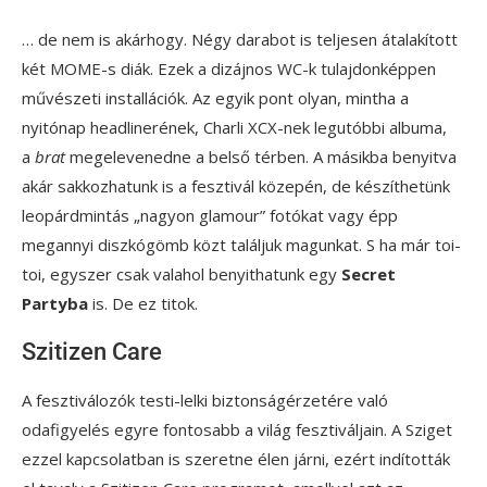
… de nem is akárhogy. Négy darabot is teljesen átalakított
két MOME-s diák. Ezek a dizájnos WC-k tulajdonképpen
művészeti installációk. Az egyik pont olyan, mintha a
nyitónap headlinerének, Charli XCX-nek legutóbbi albuma,
a
brat
megelevenedne a belső térben. A másikba benyitva
akár sakkozhatunk is a fesztivál közepén, de készíthetünk
leopárdmintás „nagyon glamour” fotókat vagy épp
megannyi diszkógömb közt találjuk magunkat. S ha már toi-
toi, egyszer csak valahol benyithatunk egy
Secret
Partyba
is. De ez titok.
Szitizen Care
A fesztiválozók testi-lelki biztonságérzetére való
odafigyelés egyre fontosabb a világ fesztiváljain. A Sziget
ezzel kapcsolatban is szeretne élen járni, ezért indították