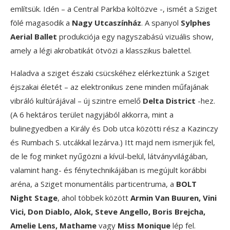
említsük. Idén – a Central Parkba költözve -, ismét a Sziget
fölé magasodik a
Nagy Utcaszínház
. A spanyol
Sylphes
Aerial Ballet
produkciója egy nagyszabású vizuális show,
amely a légi akrobatikát ötvözi a klasszikus balettel.
Haladva a sziget északi csücskéhez elérkeztünk a Sziget
éjszakai életét – az elektronikus zene minden műfajának
vibráló kultúrájával – új szintre emelő
Delta District
-hez.
(A 6 hektáros terület nagyjából akkorra, mint a
bulinegyedben a Király és Dob utca közötti rész a Kazinczy
és Rumbach S. utcákkal lezárva.) Itt majd nem ismerjük fel,
de le fog minket nyűgözni a kívül-belül, látványvilágában,
valamint hang- és fénytechnikájában is megújult korábbi
aréna, a Sziget monumentális particentruma, a
BOLT
Night Stage
, ahol többek között
Armin Van Buuren, Vini
Vici, Don Diablo, Alok, Steve Angello, Boris Brejcha,
Amelie Lens, Mathame
vagy
Miss Monique
lép fel.