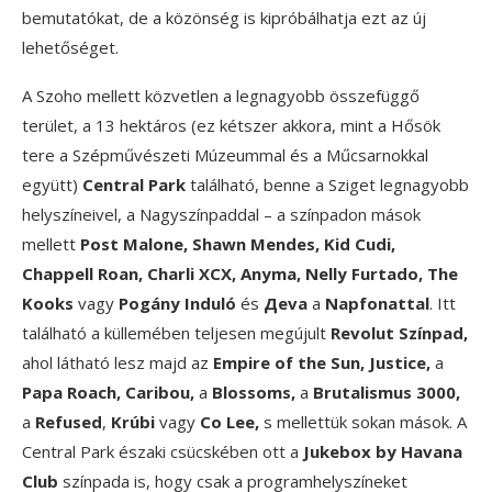
bemutatókat, de a közönség is kipróbálhatja ezt az új
lehetőséget.
A Szoho mellett közvetlen a legnagyobb összefüggő
terület, a 13 hektáros (ez kétszer akkora, mint a Hősök
tere a Szépművészeti Múzeummal és a Műcsarnokkal
együtt)
Central Park
található, benne a Sziget legnagyobb
helyszíneivel, a Nagyszínpaddal – a színpadon mások
mellett
Post Malone, Shawn Mendes, Kid Cudi,
Chappell Roan, Charli XCX, Anyma, Nelly Furtado, The
Kooks
vagy
Pogány Induló
és
Дeva
a
Napfonattal
. Itt
található a küllemében teljesen megújult
Revolut Színpad,
ahol látható lesz majd az
Empire of the Sun, Justice,
a
Papa Roach, Caribou,
a
Blossoms,
a
Brutalismus 3000,
a
Refused
,
Krúbi
vagy
Co Lee,
s mellettük sokan mások. A
Central Park északi csücskében ott a
Jukebox by Havana
Club
színpada is, hogy csak a programhelyszíneket