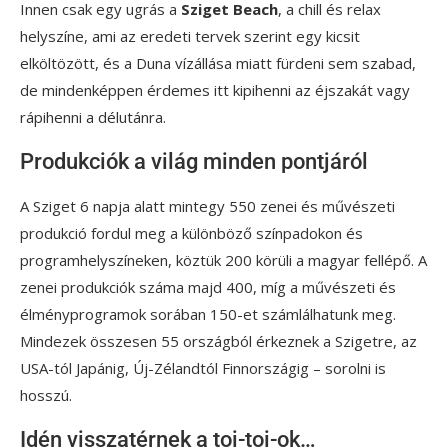
Innen csak egy ugrás a
Sziget Beach
, a chill és relax
helyszíne, ami az eredeti tervek szerint egy kicsit
elköltözött, és a Duna vízállása miatt fürdeni sem szabad,
de mindenképpen érdemes itt kipihenni az éjszakát vagy
rápihenni a délutánra.
Produkciók a világ minden pontjáról
A Sziget 6 napja alatt mintegy 550 zenei és művészeti
produkció fordul meg a különböző színpadokon és
programhelyszíneken, köztük 200 körüli a magyar fellépő. A
zenei produkciók száma majd 400, míg a művészeti és
élményprogramok sorában 150-et számlálhatunk meg.
Mindezek összesen 55 országból érkeznek a Szigetre, az
USA-tól Japánig, Új-Zélandtól Finnországig – sorolni is
hosszú.
Idén visszatérnek a toi-toi-ok…