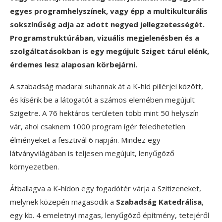
egyes programhelyszínek, vagy épp a multikulturális
sokszínűség adja az adott negyed jellegzetességét.
Programstruktúrában, vizuális megjelenésben és a
szolgáltatásokban is egy megújult Sziget tárul elénk,
érdemes lesz alaposan körbejárni.
A szabadság madarai suhannak át a K-híd pillérjei között,
és kísérik be a látogatót a számos elemében megújult
Szigetre. A 76 hektáros területen több mint 50 helyszín
vár, ahol csaknem 1000 program ígér feledhetetlen
élményeket a fesztivál 6 napján. Mindez egy
látványvilágában is teljesen megújult, lenyűgöző
környezetben.
Átballagva a K-hídon egy fogadótér várja a Szitizeneket,
melynek közepén magasodik a
Szabadság Katedrálisa
,
egy kb. 4 emeletnyi magas, lenyűgöző építmény, tetejéről