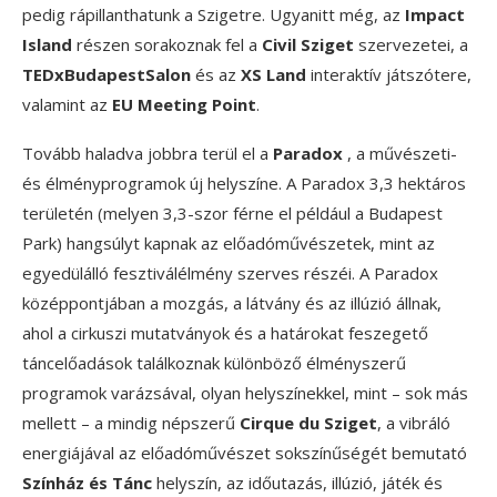
pedig rápillanthatunk a Szigetre. Ugyanitt még, az
Impact
Island
részen sorakoznak fel a
Civil Sziget
szervezetei, a
TEDxBudapestSalon
és az
XS Land
interaktív játszótere,
valamint az
EU Meeting Point
.
Tovább haladva jobbra terül el a
Paradox
, a művészeti-
és élményprogramok új helyszíne. A Paradox 3,3 hektáros
területén (melyen 3,3-szor férne el például a Budapest
Park) hangsúlyt kapnak az előadóművészetek, mint az
egyedülálló fesztiválélmény szerves részéi. A Paradox
középpontjában a mozgás, a látvány és az illúzió állnak,
ahol a cirkuszi mutatványok és a határokat feszegető
táncelőadások találkoznak különböző élményszerű
programok varázsával, olyan helyszínekkel, mint – sok más
mellett – a mindig népszerű
Cirque du Sziget
, a vibráló
energiájával az előadóművészet sokszínűségét bemutató
Színház és Tánc
helyszín, az időutazás, illúzió, játék és