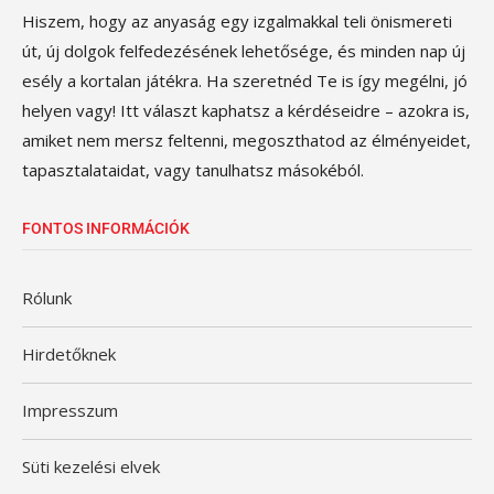
Hiszem, hogy az anyaság egy izgalmakkal teli önismereti
út, új dolgok felfedezésének lehetősége, és minden nap új
esély a kortalan játékra. Ha szeretnéd Te is így megélni, jó
helyen vagy! Itt választ kaphatsz a kérdéseidre – azokra is,
amiket nem mersz feltenni, megoszthatod az élményeidet,
tapasztalataidat, vagy tanulhatsz másokéból.
FONTOS INFORMÁCIÓK
Rólunk
Hirdetőknek
Impresszum
Süti kezelési elvek