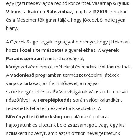
egy igazi mesevilágba repítő koncerttel. Vasárnap
Gryllus
Vilmos,
a
Kabóca Bábszínház
, majd az
ISZKIRI
zenekar
és a Mesementők garantálják, hogy jókedvből ne legyen
hiány.
A Gyerek Sziget egyik legnagyobb erénye, hogy játékosan
hozza közel a természetet a gyerekekhez. A
Gyerek
Paradicsomban
fenntarthatóságról,
környezetvédelemről, méhekről és madarakról tanulhatnak.
A
Vadonleső
programban természetvédelmi játékok
várják a lurkókat, az Év Emlősével, a magyar
szöcskeegérrel és az Év Vadvirágának választott mocsári
nőszőfűvel. A
Tereplépkedés
során valódi kalandként
fedezhetik fel a természetet a kisebbek is. A
Növényültető Workshopon
palántázó poharat
hajtogatunk és ültetünk bele zsázsamagot, vagy egy kis
sziklakerti növényt, amit aztán otthon nevelgethetünk