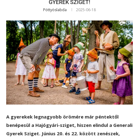
GYEREK SZIGET!
Pöttyöslabda
2025-06-18
A gyerekek legnagyobb örömére már péntektől
benépesül a Hajógyári-sziget, hiszen elindul a Generali
Gyerek Sziget. Június 20. és 22. között zenészek,