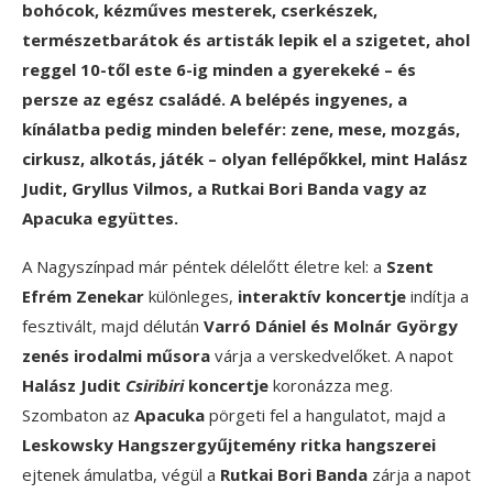
bohócok, kézműves mesterek, cserkészek,
természetbarátok és artisták lepik el a szigetet, ahol
reggel 10-től este 6-ig minden a gyerekeké – és
persze az egész családé. A belépés ingyenes, a
kínálatba pedig minden belefér: zene, mese, mozgás,
cirkusz, alkotás, játék – olyan fellépőkkel, mint Halász
Judit, Gryllus Vilmos, a Rutkai Bori Banda vagy az
Apacuka együttes.
A Nagyszínpad már péntek délelőtt életre kel: a
Szent
Efrém Zenekar
különleges,
interaktív koncertje
indítja a
fesztivált, majd délután
Varró Dániel és Molnár György
zenés irodalmi műsora
várja a verskedvelőket. A napot
Halász Judit
Csiribiri
koncertje
koronázza meg.
Szombaton az
Apacuka
pörgeti fel a hangulatot, majd a
Leskowsky Hangszergyűjtemény ritka hangszerei
ejtenek ámulatba, végül a
Rutkai Bori Banda
zárja a napot