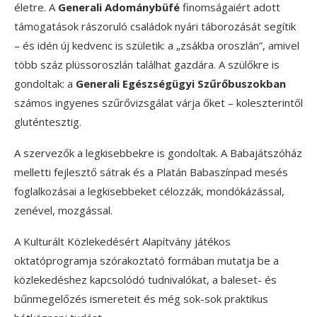
életre. A
Generali Adománybüfé
finomságaiért adott
támogatások rászoruló családok nyári táborozását segítik
– és idén új kedvenc is születik: a „zsákba oroszlán”, amivel
több száz plüssoroszlán találhat gazdára. A szülőkre is
gondoltak: a
Generali Egészségügyi Szűrőbuszokban
számos ingyenes szűrővizsgálat várja őket – koleszterintől
gluténtesztig.
A szervezők a legkisebbekre is gondoltak. A Babajátszóház
melletti fejlesztő sátrak és a Platán Babaszínpad mesés
foglalkozásai a legkisebbeket célozzák, mondókázással,
zenével, mozgással.
A Kulturált Közlekedésért Alapítvány játékos
oktatóprogramja szórakoztató formában mutatja be a
közlekedéshez kapcsolódó tudnivalókat, a baleset- és
bűnmegelőzés ismereteit és még sok-sok praktikus