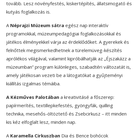
tovább. Lesz növényfestés, kiskertépítés, állatsimogató és
kutyás foglalkozás is.
A
Néprajzi Múzeum sátra
egész nap interaktív
programokkal, múzeumpedagógiai foglalkozásokkal és
játékos élményekkel várja az érdeklődőket. A gyerekek és
felnőttek megismerkedhetnek a türelemüveg-készítés
aprólékos világával, valamint kipróbálhatják az „Éjszakázz a
múzeumban” program különleges, szabadtéri változatát is,
amely játékosan vezeti be a látogatókat a gyűjteményi
kiállítás izgalmas témáiba.
A Kézműves Palotában
a kreativitásé a főszerep:
papírmerítés, textillepkefestés, gyöngyfák, quilling
technika, mesehős-öltöztető és Zsebcirkusz – itt minden
kis kéz elfoglalt lesz, minden nap.
A
Karamella Cirkuszban
Dia és Bence bohócok