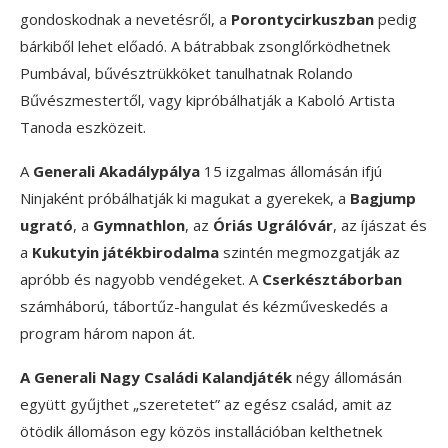
gondoskodnak a nevetésről, a
Porontycirkuszban
pedig
bárkiből lehet előadó. A bátrabbak zsonglőrködhetnek
Pumbával, bűvésztrükköket tanulhatnak Rolando
Bűvészmestertől, vagy kipróbálhatják a Kaboló Artista
Tanoda eszközeit.
A
Generali Akadálypálya
15 izgalmas állomásán ifjú
Ninjaként próbálhatják ki magukat a gyerekek, a
Bagjump
ugrató
, a
Gymnathlon
, az
Óriás Ugrálóvár
, az íjászat és
a
Kukutyin játékbirodalma
szintén megmozgatják az
apróbb és nagyobb vendégeket. A
Cserkésztáborban
számháború, tábortűz-hangulat és kézműveskedés a
program három napon át.
A Generali Nagy Családi Kalandjáték
négy állomásán
együtt gyűjthet „szeretetet” az egész család, amit az
ötödik állomáson egy közös installációban kelthetnek