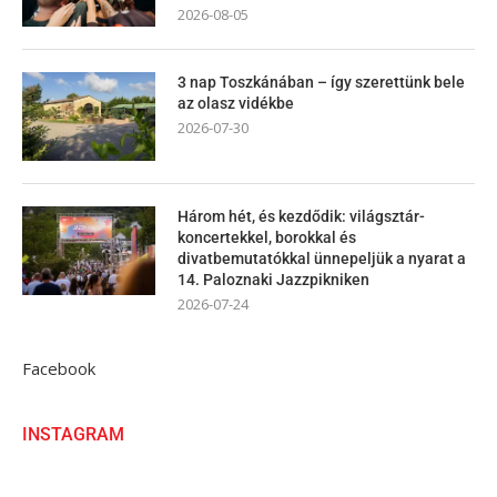
2026-08-05
3 nap Toszkánában – így szerettünk bele
az olasz vidékbe
2026-07-30
Három hét, és kezdődik: világsztár-
koncertekkel, borokkal és
divatbemutatókkal ünnepeljük a nyarat a
14. Paloznaki Jazzpikniken
2026-07-24
Facebook
INSTAGRAM