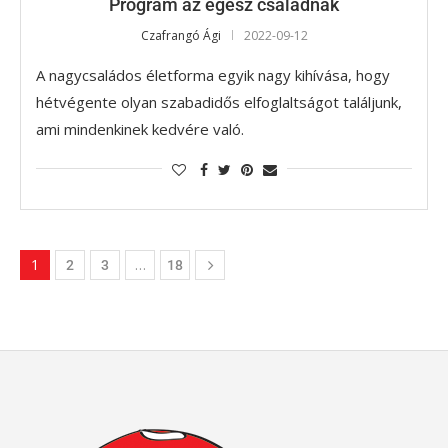
Program az egész családnak
Czafrangó Ági
2022-09-12
A nagycsaládos életforma egyik nagy kihívása, hogy
hétvégente olyan szabadidős elfoglaltságot találjunk,
ami mindenkinek kedvére való.
1
…
2
3
18