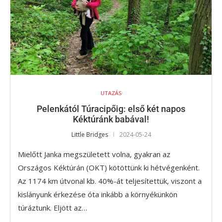
UTAZÁS
Pelenkától Túracipőig: első két napos
Kéktúránk babával!
Little Bridges
2024-05-24
Mielőtt Janka megszületett volna, gyakran az
Országos Kéktúrán (OKT) kötöttünk ki hétvégenként.
Az 1174 km útvonal kb. 40%-át teljesítettük, viszont a
kislányunk érkezése óta inkább a környékünkön
túráztunk. Eljött az…