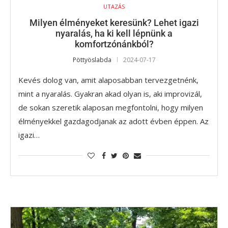
UTAZÁS
Milyen élményeket keresünk? Lehet igazi
nyaralás, ha ki kell lépnünk a
komfortzónánkból?
Pöttyöslabda
2024-07-17
Kevés dolog van, amit alaposabban tervezgetnénk,
mint a nyaralás. Gyakran akad olyan is, aki improvizál,
de sokan szeretik alaposan megfontolni, hogy milyen
élményekkel gazdagodjanak az adott évben éppen. Az
igazi…