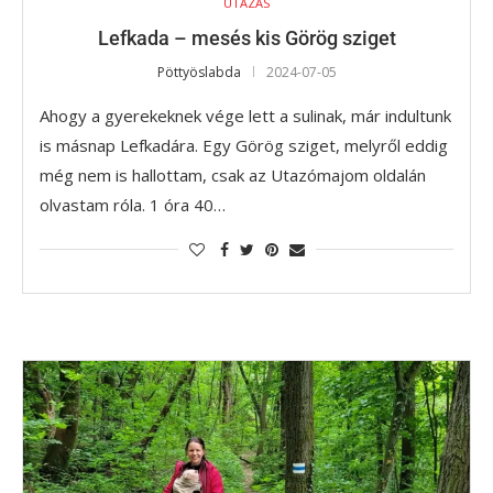
UTAZÁS
Lefkada – mesés kis Görög sziget
Pöttyöslabda
2024-07-05
Ahogy a gyerekeknek vége lett a sulinak, már indultunk
is másnap Lefkadára. Egy Görög sziget, melyről eddig
még nem is hallottam, csak az Utazómajom oldalán
olvastam róla. 1 óra 40…