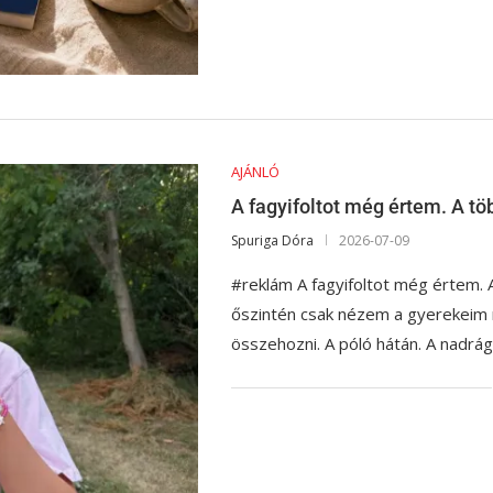
AJÁNLÓ
A fagyifoltot még értem. A t
Spuriga Dóra
2026-07-09
#reklám A fagyifoltot még értem. A
őszintén csak nézem a gyerekeim r
összehozni. A póló hátán. A nadrá