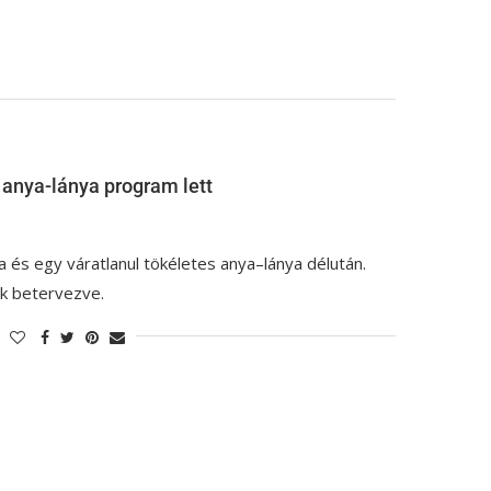
 anya-lánya program lett
la és egy váratlanul tökéletes anya–lánya délután.
k betervezve.