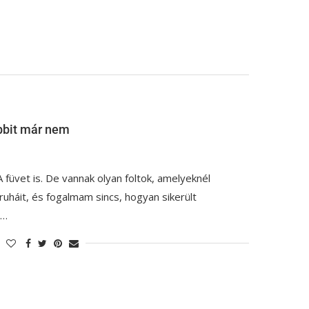
öbbit már nem
 füvet is. De vannak olyan foltok, amelyeknél
uháit, és fogalmam sincs, hogyan sikerült
g…