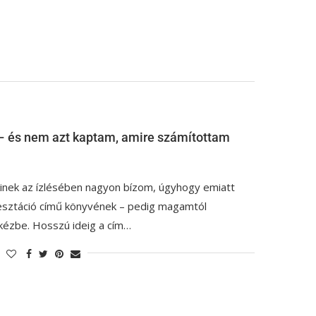
 – és nem azt kaptam, amire számítottam
kinek az ízlésében nagyon bízom, úgyhogy emiatt
esztáció című könyvének – pedig magamtól
kézbe. Hosszú ideig a cím…