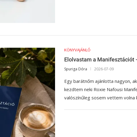
KÖNYVAJÁNLÓ
Elolvastam a Manifesztációt
Spuriga Dóra
2026-07-09
Egy barátnőm ajánlotta nagyon, a
kezdtem neki Roxie Nafousi Manif
valószínűleg sosem vettem volna 