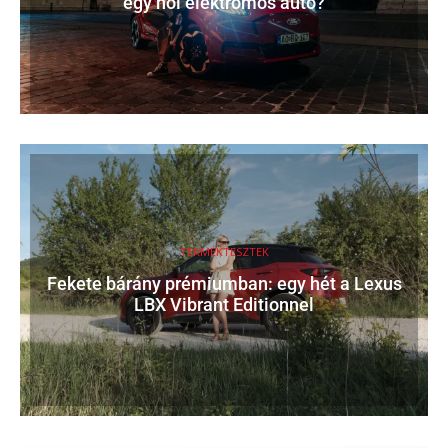
egy női elektromos autó?
TERMÉKTESZTEK
Fekete bárány prémiumban: egy hét a Lexus
LBX Vibrant Editionnel