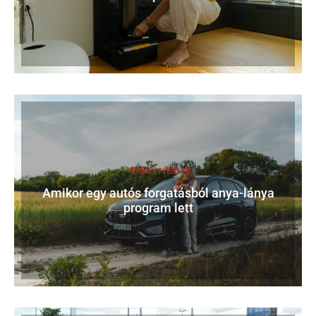
TERMÉKTESZTEK
Amikor egy autós forgatásból anya-lánya
program lett