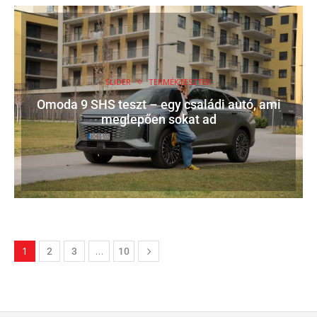
SLIDER
TERMÉKTESZTEK
Omoda 9 SHS teszt – egy családi autó, ami
meglepően sokat ad
1
…
2
3
10