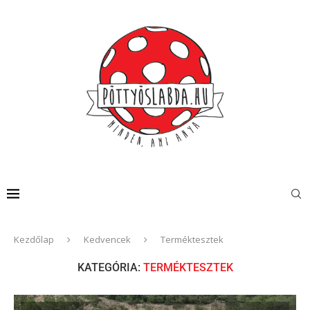
Kezdőlap
Kedvencek
Terméktesztek
KATEGÓRIA:
TERMÉKTESZTEK