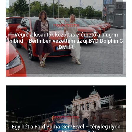
TERMÉKTESZTEK
Végre a kisautók között is elérhető a plug-in
hibrid – Berlinben vezettem az új BYD Dolphin G
DM-i-t
TERMÉKTESZTEK
Egy hét a Ford Puma Gen-E-vel – tényleg ilyen