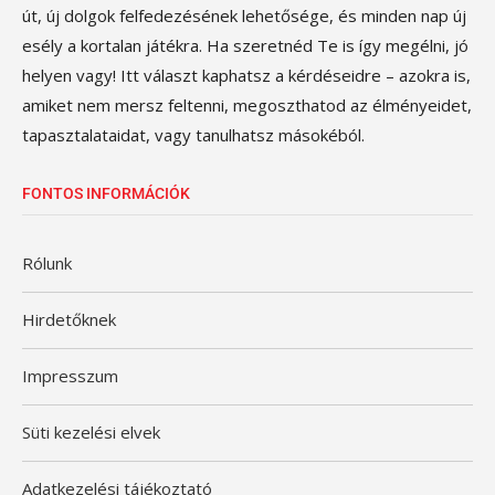
út, új dolgok felfedezésének lehetősége, és minden nap új
esély a kortalan játékra. Ha szeretnéd Te is így megélni, jó
helyen vagy! Itt választ kaphatsz a kérdéseidre – azokra is,
amiket nem mersz feltenni, megoszthatod az élményeidet,
tapasztalataidat, vagy tanulhatsz másokéból.
FONTOS INFORMÁCIÓK
Rólunk
Hirdetőknek
Impresszum
Süti kezelési elvek
Adatkezelési tájékoztató