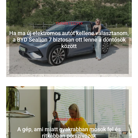
TERMÉKTESZTEK
Ha ma új elektromos autót kellene választanom,
a BYD Sealion 7 biztosan ott lenne a döntősök
között
TERMÉKTESZTEK
A gép, ami miatt gyakrabban mosok fel és
ritkábban porszívózok