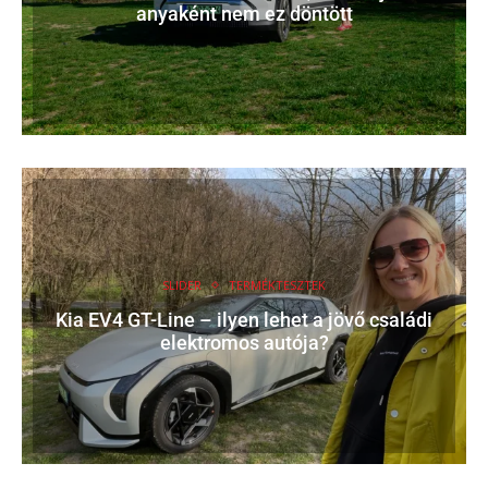
anyaként nem ez döntött
SLIDER
TERMÉKTESZTEK
Kia EV4 GT-Line – ilyen lehet a jövő családi
elektromos autója?