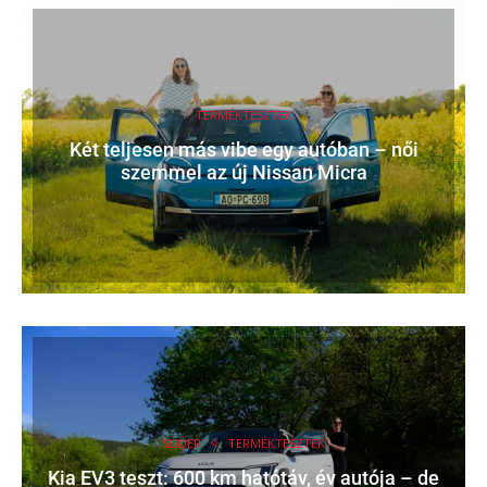
TERMÉKTESZTEK
Két teljesen más vibe egy autóban – női
szemmel az új Nissan Micra
SLIDER
TERMÉKTESZTEK
Kia EV3 teszt: 600 km hatótáv, év autója – de