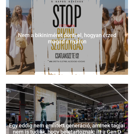
FITTANYA
Nem a bikiniméret dönti el, hogyan érzed
magad a nyáron
FITTANYA
Egy eddig nem említett generáció, aminek tagjai
nem is tudják, hogy beletartoznak: itt a Gen D