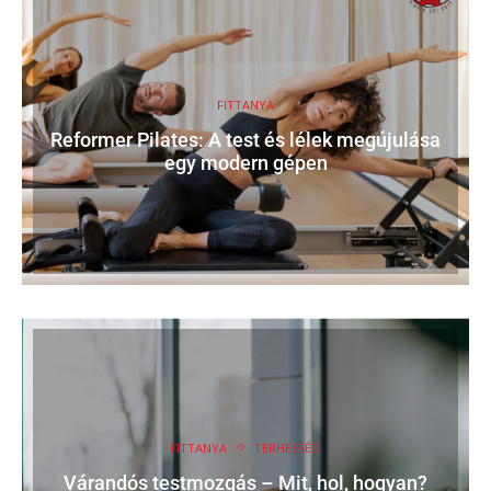
FITTANYA
Reformer Pilates: A test és lélek megújulása
egy modern gépen
FITTANYA
TERHESSÉG
Várandós testmozgás – Mit, hol, hogyan?