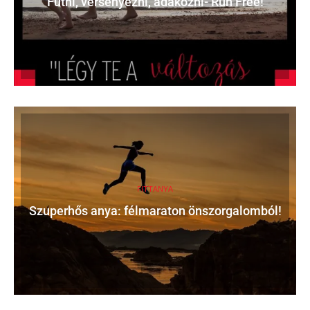
Futni, versenyezni, adakozni- Run Free!
FITTANYA
Szuperhős anya: félmaraton önszorgalomból!