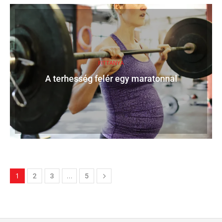
FITTANYA
A terhesség felér egy maratonnal
1
…
2
3
5