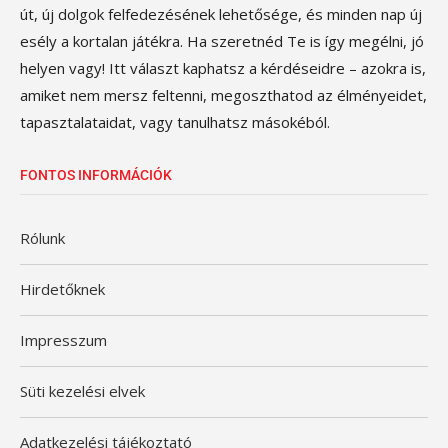
út, új dolgok felfedezésének lehetősége, és minden nap új
esély a kortalan játékra. Ha szeretnéd Te is így megélni, jó
helyen vagy! Itt választ kaphatsz a kérdéseidre – azokra is,
amiket nem mersz feltenni, megoszthatod az élményeidet,
tapasztalataidat, vagy tanulhatsz másokéból.
FONTOS INFORMÁCIÓK
Rólunk
Hirdetőknek
Impresszum
Süti kezelési elvek
Adatkezelési tájékoztató