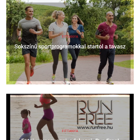
FITTANYA
Sokszínű sportprogramokkal startol a tavasz
FITTANYA