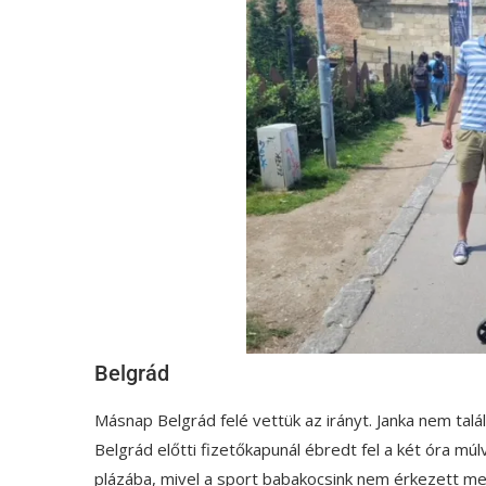
Belgrád
Másnap Belgrád felé vettük az irányt. Janka nem talál
Belgrád előtti fizetőkapunál ébredt fel a két óra múl
plázába, mivel a sport babakocsink nem érkezett me