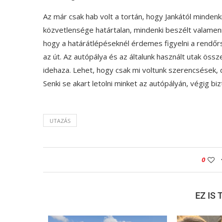
Az már csak hab volt a tortán, hogy Jankától mindenki 
közvetlensége határtalan, mindenki beszélt valamenn
hogy a határátlépéseknél érdemes figyelni a rendőr
az út. Az autópálya és az általunk használt utak ö
idehaza. Lehet, hogy csak mi voltunk szerencsések, 
Senki se akart letolni minket az autópályán, végig b
UTAZÁS
0
EZ IS