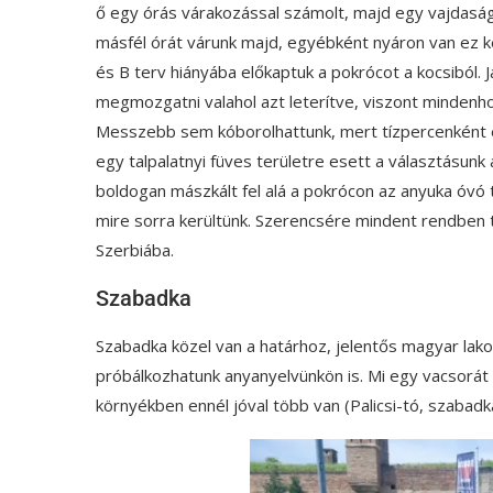
ő egy órás várakozással számolt, majd egy vajdaság
másfél órát várunk majd, egyébként nyáron van ez ké
és B terv hiányába előkaptuk a pokrócot a kocsiból. 
megmozgatni valahol azt leterítve, viszont mindenhol 
Messzebb sem kóborolhattunk, mert tízpercenként el
egy talpalatnyi füves területre esett a választásunk 
boldogan mászkált fel alá a pokrócon az anyuka óvó 
mire sorra kerültünk. Szerencsére mindent rendben ta
Szerbiába.
Szabadka
Szabadka közel van a határhoz, jelentős magyar lak
próbálkozhatunk anyanyelvünkön is. Mi egy vacsorát 
környékben ennél jóval több van (Palicsi-tó, szabadkai