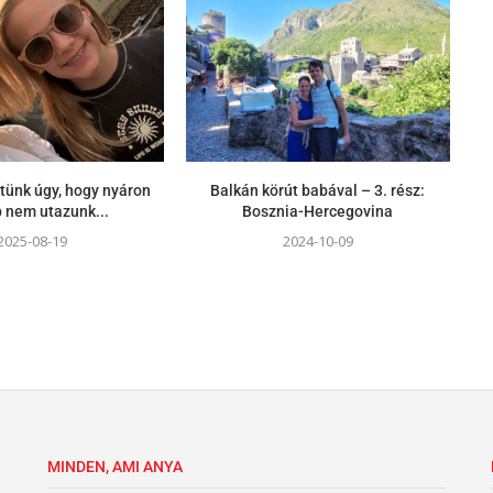
tünk úgy, hogy nyáron
Balkán körút babával – 3. rész:
 nem utazunk...
Bosznia-Hercegovina
2025-08-19
2024-10-09
MINDEN, AMI ANYA