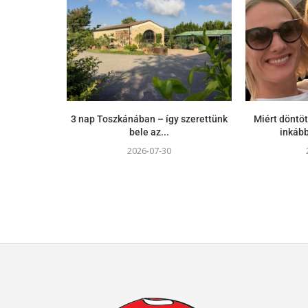
3 nap Toszkánában – így szerettünk
Miért döntöt
bele az...
inkább
2026-07-30