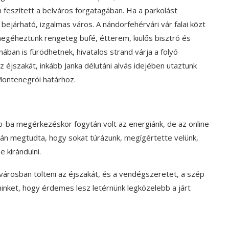
 feszített a belváros forgatagában. Ha a parkolást
bejárható, izgalmas város. A nándorfehérvári vár falai közt
egéheztünk rengeteg büfé, étterem, kiülős bisztró és
ában is fürödhetnek, hivatalos strand várja a folyó
z éjszakát, inkább Janka délutáni alvás idejében utaztunk
Montenegrói határhoz.
-ba megérkezéskor fogytán volt az energiánk, de az online
iután megtudta, hogy sokat túrázunk, megígértette velünk,
 kirándulni.
városban tölteni az éjszakát, és a vendégszeretet, a szép
nket, hogy érdemes lesz letérnünk legközelebb a járt