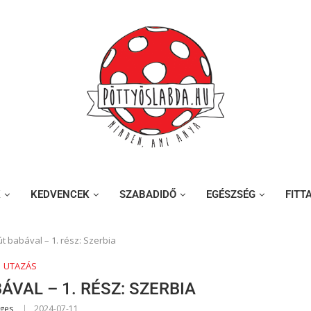
K
KEDVENCEK
SZABADIDŐ
EGÉSZSÉG
FITT
t babával – 1. rész: Szerbia
UTAZÁS
VAL – 1. RÉSZ: SZERBIA
dges
2024-07-11