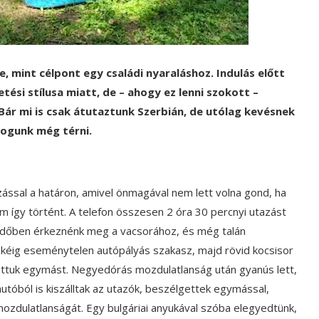
 mint célpont egy családi nyaraláshoz. Indulás előtt
tési stílusa miatt, de – ahogy ez lenni szokott –
Bár mi is csak átutaztunk Szerbián, de utólag kevésnek
 fogunk még térni.
ással a határon, amivel önmagával nem lett volna gond, ha
nem így történt. A telefon összesen 2 óra 30 percnyi utazást
p időben érkeznénk meg a vacsorához, és még talán
szkéig eseménytelen autópályás szakasz, majd rövid kocsisor
tattuk egymást. Negyedórás mozdulatlanság után gyanús lett,
tóból is kiszálltak az utazók, beszélgettek egymással,
mozdulatlanságát. Egy bulgáriai anyukával szóba elegyedtünk,