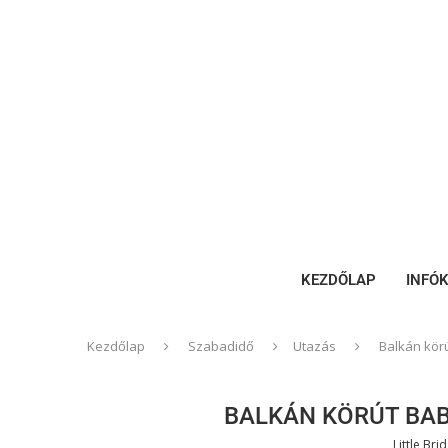
KEZDŐLAP
INFÓ
Kezdőlap
Szabadidő
Utazás
Balkán körú
BALKÁN KÖRÚT BABÁ
Little Bri