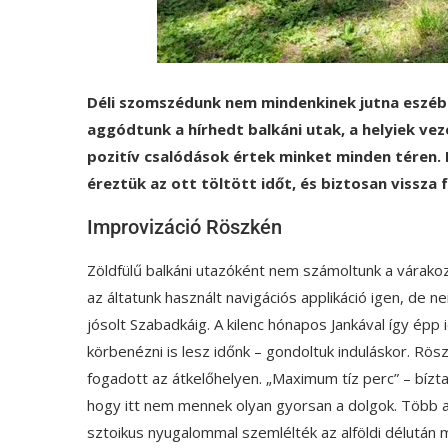
Déli szomszédunk nem mindenkinek jutna eszébe,
aggódtunk a hírhedt balkáni utak, a helyiek veze
pozitív csalódások értek minket minden téren. 
éreztük az ott töltött időt, és biztosan vissza
Improvizáció Röszkén
Zöldfülű balkáni utazóként nem számoltunk a várakoz
az áltatunk használt navigációs applikáció igen, de 
jósolt Szabadkáig. A kilenc hónapos Jankával így ép
körbenézni is lesz időnk – gondoltuk induláskor. Rö
fogadott az átkelőhelyen. „Maximum tíz perc” – bíz
hogy itt nem mennek olyan gyorsan a dolgok. Több au
sztoikus nyugalommal szemlélték az alföldi délután 