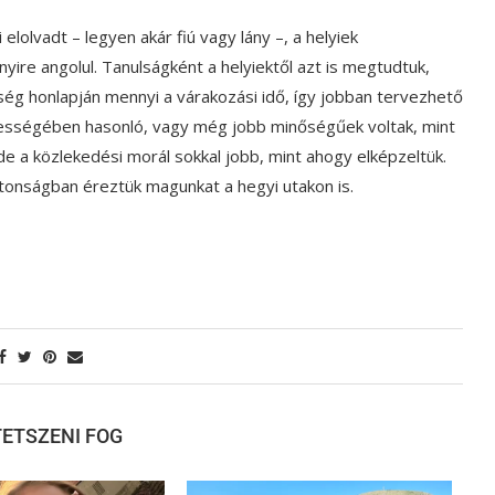
elolvadt – legyen akár fiú vagy lány –, a helyiek
yire angolul. Tanulságként a helyiektől azt is megtudtuk,
ség honlapján mennyi a várakozási idő, így jobban tervezhető
sszességében hasonló, vagy még jobb minőségűek voltak, mint
de a közlekedési morál sokkal jobb, mint ahogy elképzeltük.
iztonságban éreztük magunkat a hegyi utakon is.
 TETSZENI FOG