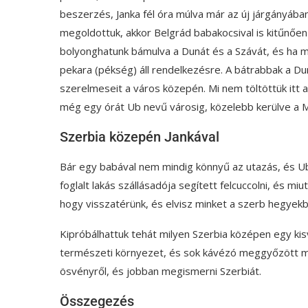
beszerzés, Janka fél óra múlva már az új járgányában
megoldottuk, akkor Belgrád babakocsival is kitűnően 
bolyonghatunk bámulva a Dunát és a Szávát, és ha m
pekara (pékség) áll rendelkezésre. A bátrabbak a Dun
szerelmeseit a város közepén. Mi nem töltöttük itt a
még egy órát Ub nevű városig, közelebb kerülve a 
Szerbia közepén Jankával
Bár egy babával nem mindig könnyű az utazás, és Ub
foglalt lakás szállásadója segített felcuccolni, és m
hogy visszatérünk, és elvisz minket a szerb hegyekbe
Kipróbálhattuk tehát milyen Szerbia középen egy kis
természeti környezet, és sok kávézó meggyőzött mi
ösvényről, és jobban megismerni Szerbiát.
Összegezés