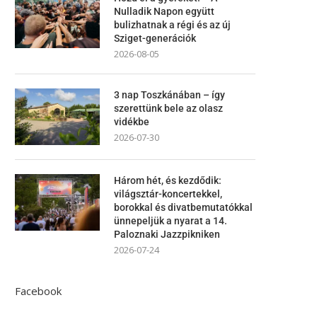
Nulladik Napon együtt
bulizhatnak a régi és az új
Sziget-generációk
2026-08-05
3 nap Toszkánában – így
szerettünk bele az olasz
vidékbe
2026-07-30
Három hét, és kezdődik:
világsztár-koncertekkel,
borokkal és divatbemutatókkal
ünnepeljük a nyarat a 14.
Paloznaki Jazzpikniken
2026-07-24
Facebook