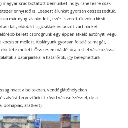
i magyar srác bíztatott bennünket, hogy ránézésre csak
tszer ennyi idő is. Leesett állunkat gyorsan összeszedtük,
Janka már nyugtalankodott, ezért szerettük volna kicsit
aszfalt, eldobált cigicsikkek és bozót várt minket.
őrébb kellett csorognunk egy éppen átkelő autónyit. Végül
a kocsisor mellett. Kislányunk gyorsan feltalálta magát,
tekintete mellett. Összesen másfél óra telt el várakozással
láltak a papírjainkkal a határőrök, így beléphettünk
osság miatt a boltokban, vendéglátóhelyeken
és alvást terveztünk itt rövid városnézéssel, de a
 bolhapiac, állatkert).