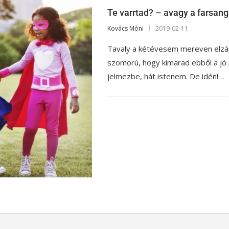
Te varrtad? – avagy a farsang
Kovács Móni
2019-02-11
Tavaly a kétévesem mereven elzár
szomorú, hogy kimarad ebből a jó 
jelmezbe, hát istenem. De idén!…