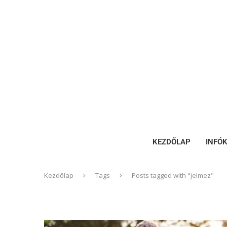
KEZDŐLAP
INFÓ
Kezdőlap
Tags
Posts tagged with "jelmez"