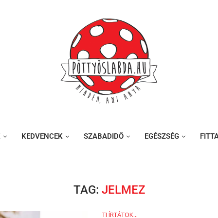
K
KEDVENCEK
SZABADIDŐ
EGÉSZSÉG
FITT
TAG:
JELMEZ
TI ÍRTÁTOK...