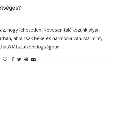
etséges?
z, hogy lehetetlen. Kevesen találkozunk olyan
atban, ahol csak béke és harmónia van. Mármint,
átható látszat-boldogságban…