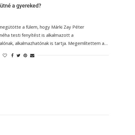
gütné a gyereked?
megütötte a fülem, hogy Márki Zay Péter
ha testi fenyítést is alkalmazott a
lónak, alkalmazhatónak is tartja. Megemlítettem a…