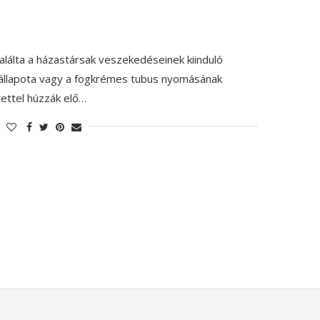
találta a házastársak veszekedéseinek kiinduló
e állapota vagy a fogkrémes tubus nyomásának
ettel húzzák elő…