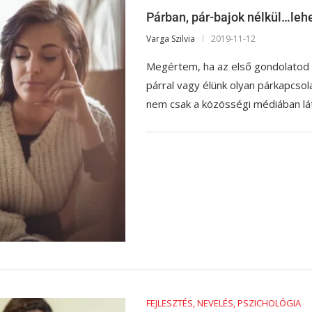
Párban, pár-bajok nélkül…leh
Varga Szilvia
2019-11-12
Megértem, ha az első gondolatod a
párral vagy élünk olyan párkapcsol
nem csak a közösségi médiában l
FEJLESZTÉS, NEVELÉS, PSZICHOLÓGIA