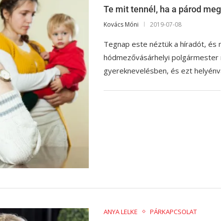
Te mit tennél, ha a párod me
Kovács Móni
2019-07-08
Tegnap este néztük a híradót, és 
hódmezővásárhelyi polgármester né
gyereknevelésben, és ezt helyénva
ANYA LELKE
PÁRKAPCSOLAT