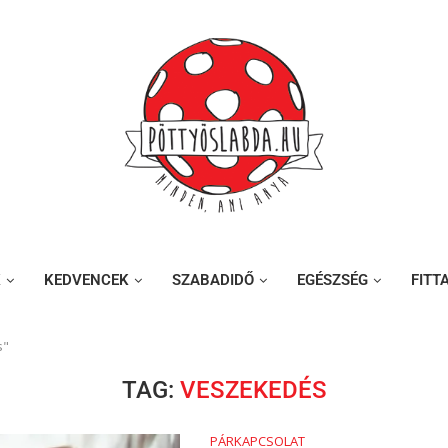
K
KEDVENCEK
SZABADIDŐ
EGÉSZSÉG
FITT
s"
TAG:
VESZEKEDÉS
PÁRKAPCSOLAT