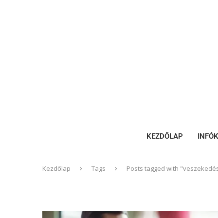
KEZDŐLAP
INFÓ
Kezdőlap
Tags
Posts tagged with "veszekedé