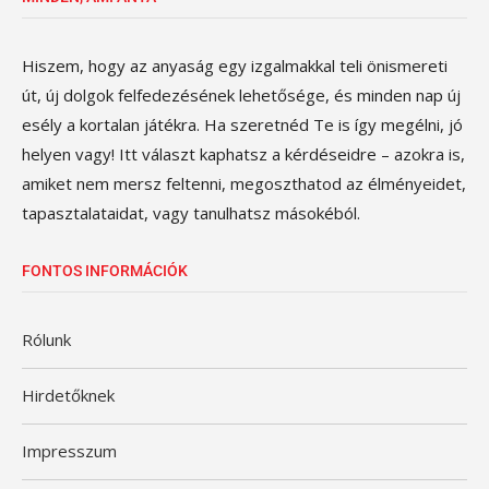
Hiszem, hogy az anyaság egy izgalmakkal teli önismereti
út, új dolgok felfedezésének lehetősége, és minden nap új
esély a kortalan játékra. Ha szeretnéd Te is így megélni, jó
helyen vagy! Itt választ kaphatsz a kérdéseidre – azokra is,
amiket nem mersz feltenni, megoszthatod az élményeidet,
tapasztalataidat, vagy tanulhatsz másokéból.
FONTOS INFORMÁCIÓK
Rólunk
Hirdetőknek
Impresszum