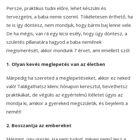
Persze, praktikus tudni előre, lehet készülni és
tervezgetni, a baba neme szerint. Tökéletesen érthető, ha
te is így döntesz, nem mondjuk, hogy bármi baj lenne vele.
De ha mégis, van rá egy kicsi esély, hogy úgy döntesz, a
születés pillanatára hagyod a baba nemének
megismerését, akkor mondunk 7 érvet, ami emellett szól:
1. Olyan kevés meglepetés van az életben
Márpedig ha szereted a meglepetéseket, akkor ez neked
való! Találgathatsz kilenc hónapon keresztül, bevethetsz
praktikákat, de végülis az egyértelmű ítéletet úgyis az
mondja ki, amikor a gyereked megszületik, és bejelenti a
nemét!
2. Bosszantja az embereket
Mármint, úgy igazán. Ha nem tudod, milyen nemű lesz a