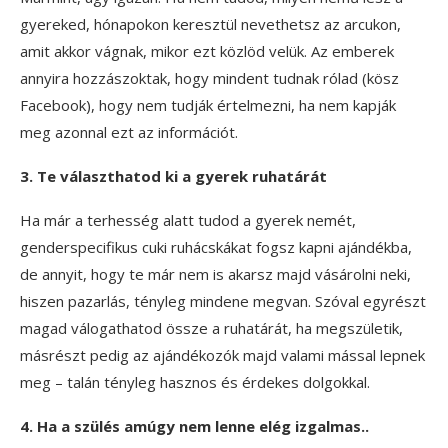
gyereked, hónapokon keresztül nevethetsz az arcukon,
amit akkor vágnak, mikor ezt közlöd velük. Az emberek
annyira hozzászoktak, hogy mindent tudnak rólad (kösz
Facebook), hogy nem tudják értelmezni, ha nem kapják
meg azonnal ezt az információt.
3. Te választhatod ki a gyerek ruhatárát
Ha már a terhesség alatt tudod a gyerek nemét,
genderspecifikus cuki ruhácskákat fogsz kapni ajándékba,
de annyit, hogy te már nem is akarsz majd vásárolni neki,
hiszen pazarlás, tényleg mindene megvan. Szóval egyrészt
magad válogathatod össze a ruhatárát, ha megszületik,
másrészt pedig az ajándékozók majd valami mással lepnek
meg – talán tényleg hasznos és érdekes dolgokkal.
4. Ha a szülés amúgy nem lenne elég izgalmas..