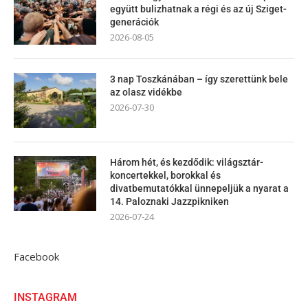
együtt bulizhatnak a régi és az új Sziget-
generációk
2026-08-05
3 nap Toszkánában – így szerettünk bele
az olasz vidékbe
2026-07-30
Három hét, és kezdődik: világsztár-
koncertekkel, borokkal és
divatbemutatókkal ünnepeljük a nyarat a
14. Paloznaki Jazzpikniken
2026-07-24
Facebook
INSTAGRAM