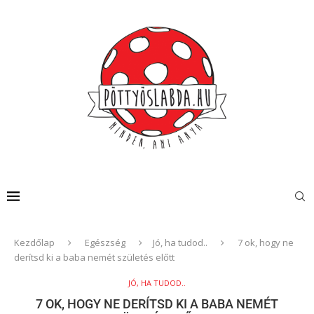
Kezdőlap
Egészség
Jó, ha tudod..
7 ok, hogy ne
derítsd ki a baba nemét születés előtt
JÓ, HA TUDOD..
7 OK, HOGY NE DERÍTSD KI A BABA NEMÉT