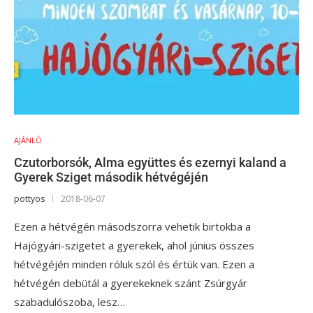
AJÁNLÓ
Czutorborsók, Alma együttes és ezernyi kaland a
Gyerek Sziget második hétvégéjén
pottyos
2018-06-07
Ezen a hétvégén másodszorra vehetik birtokba a
Hajógyári-szigetet a gyerekek, ahol június összes
hétvégéjén minden róluk szól és értük van. Ezen a
hétvégén debütál a gyerekeknek szánt Zsúrgyár
szabadulószoba, lesz…