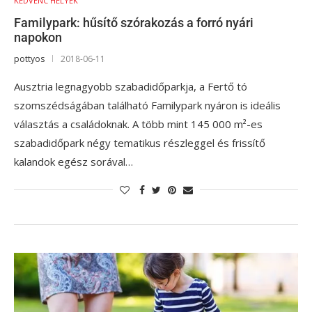
KEDVENC HELYEK
Familypark: hűsítő szórakozás a forró nyári
napokon
pottyos
2018-06-11
Ausztria legnagyobb szabadidőparkja, a Fertő tó
szomszédságában található Familypark nyáron is ideális
választás a családoknak. A több mint 145 000 m²-es
szabadidőpark négy tematikus részleggel és frissítő
kalandok egész sorával…