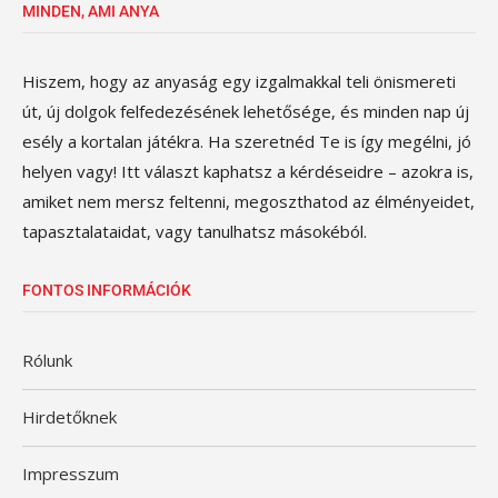
MINDEN, AMI ANYA
Hiszem, hogy az anyaság egy izgalmakkal teli önismereti
út, új dolgok felfedezésének lehetősége, és minden nap új
esély a kortalan játékra. Ha szeretnéd Te is így megélni, jó
helyen vagy! Itt választ kaphatsz a kérdéseidre – azokra is,
amiket nem mersz feltenni, megoszthatod az élményeidet,
tapasztalataidat, vagy tanulhatsz másokéból.
FONTOS INFORMÁCIÓK
Rólunk
Hirdetőknek
Impresszum