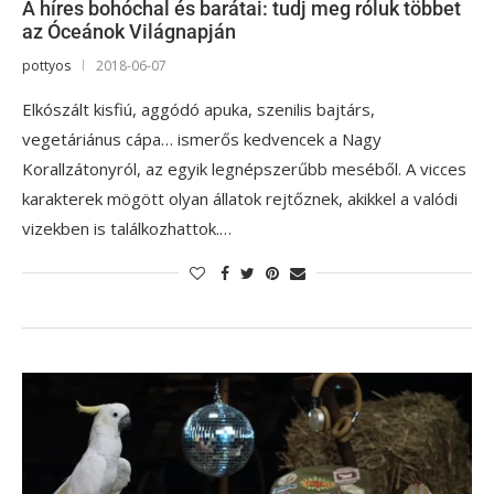
A híres bohóchal és barátai: tudj meg róluk többet
az Óceánok Világnapján
pottyos
2018-06-07
Elkószált kisfiú, aggódó apuka, szenilis bajtárs,
vegetáriánus cápa… ismerős kedvencek a Nagy
Korallzátonyról, az egyik legnépszerűbb meséből. A vicces
karakterek mögött olyan állatok rejtőznek, akikkel a valódi
vizekben is találkozhattok.…