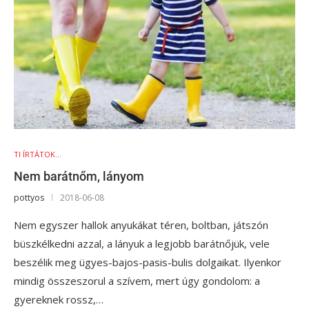
TI ÍRTÁTOK...
Nem barátnőm, lányom
pottyos
2018-06-08
Nem egyszer hallok anyukákat téren, boltban, játszón
büszkélkedni azzal, a lányuk a legjobb barátnőjük, vele
beszélik meg ügyes-bajos-pasis-bulis dolgaikat. Ilyenkor
mindig összeszorul a szívem, mert úgy gondolom: a
gyereknek rossz,…