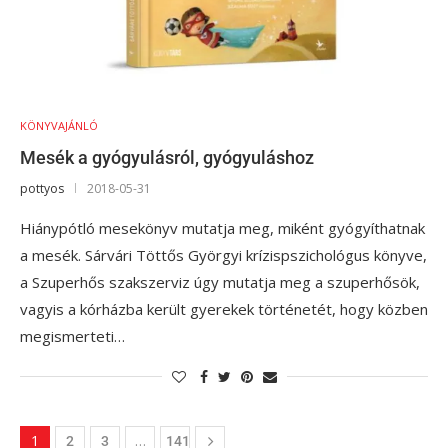
KÖNYVAJÁNLÓ
Mesék a gyógyulásról, gyógyuláshoz
pottyos
2018-05-31
Hiánypótló mesekönyv mutatja meg, miként gyógyíthatnak
a mesék. Sárvári Töttős Györgyi krízispszichológus könyve,
a Szuperhős szakszerviz úgy mutatja meg a szuperhősök,
vagyis a kórházba került gyerekek történetét, hogy közben
megismerteti…
1
…
2
3
141