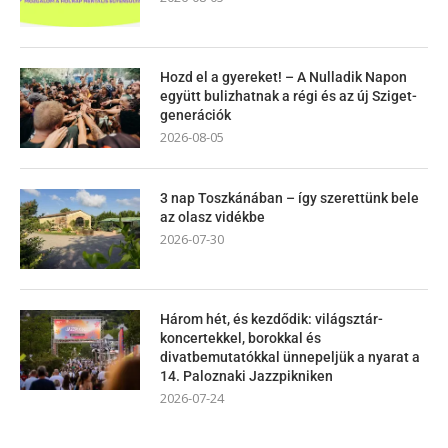
Hozd el a gyereket! – A Nulladik Napon
együtt bulizhatnak a régi és az új Sziget-
generációk
2026-08-05
3 nap Toszkánában – így szerettünk bele
az olasz vidékbe
2026-07-30
Három hét, és kezdődik: világsztár-
koncertekkel, borokkal és
divatbemutatókkal ünnepeljük a nyarat a
14. Paloznaki Jazzpikniken
2026-07-24