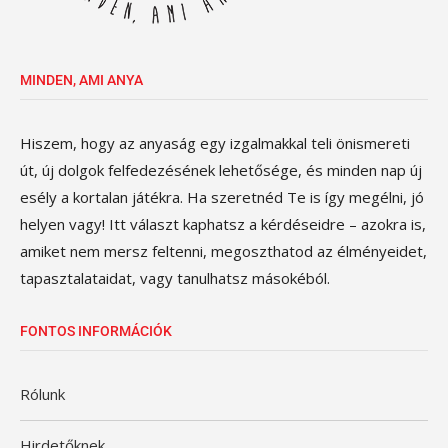
MINDEN, AMI ANYA
Hiszem, hogy az anyaság egy izgalmakkal teli önismereti
út, új dolgok felfedezésének lehetősége, és minden nap új
esély a kortalan játékra. Ha szeretnéd Te is így megélni, jó
helyen vagy! Itt választ kaphatsz a kérdéseidre – azokra is,
amiket nem mersz feltenni, megoszthatod az élményeidet,
tapasztalataidat, vagy tanulhatsz másokéból.
FONTOS INFORMÁCIÓK
Rólunk
Hirdetőknek