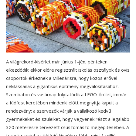
A világrekord-kísérlet már június 1-jén, pénteken
elkezdődik; ekkor előre regisztrált iskolás osztályok és ovis
csoportok érkeznek a Millenárisra, hogy közös erővel
nekilássanak a gigantikus építmény megvalósításához.
Szombaton és vasárnap folytatódik a LEGO-őrület, immár
a Kidfest keretében mindenki előtt megnyitja kapuit a
rendezvény: a szervezők várják a vállalkozó kedvű
gyermekeket és szüleiket, hogy vegyenek részt a legalább
320 méteresre tervezett csúszómászó megépítésében. A
tervek szerint a siklófejű kígyóhoz több, mint 1 millió