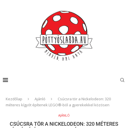
Kezdőlap
Ajánló
Csúcsra tör a Nickelodeon: 320
méteres kígyót építenek LEGO®-ból a gyerekekkel közösen
AJÁNLÓ
CSÚCSRA TÖR A NICKELODEON: 320 MÉTERES