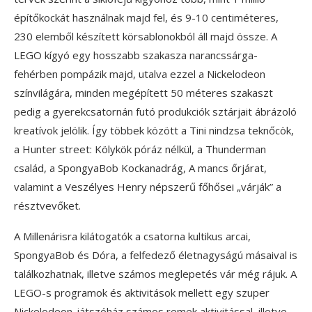
építőkockát használnak majd fel, és 9-10 centiméteres,
230 elemből készített körsablonokból áll majd össze. A
LEGO kígyó egy hosszabb szakasza narancssárga-
fehérben pompázik majd, utalva ezzel a Nickelodeon
színvilágára, minden megépített 50 méteres szakaszt
pedig a gyerekcsatornán futó produkciók sztárjait ábrázoló
kreatívok jelölik. Így többek között a Tini nindzsa teknőcök,
a Hunter street: Kölykök póráz nélkül, a Thunderman
család, a SpongyaBob Kockanadrág, A mancs őrjárat,
valamint a Veszélyes Henry népszerű főhősei „várják” a
résztvevőket.
A Millenárisra kilátogatók a csatorna kultikus arcai,
SpongyaBob és Dóra, a felfedező életnagyságú másaival is
találkozhatnak, illetve számos meglepetés vár még rájuk. A
LEGO-s programok és aktivitások mellett egy szuper
Nickelodeon-játszóház számos remek aktivitással, illetve