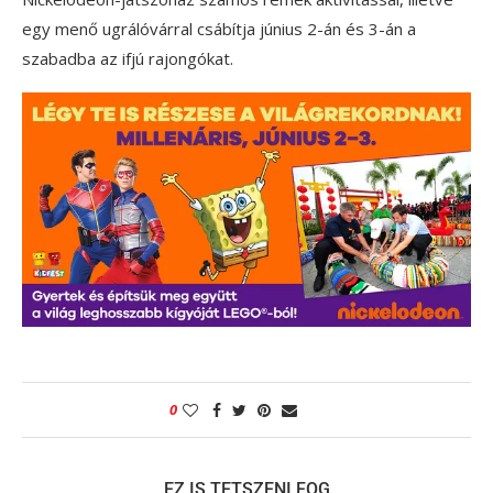
egy menő ugrálóvárral csábítja június 2-án és 3-án a
szabadba az ifjú rajongókat.
0
EZ IS TETSZENI FOG