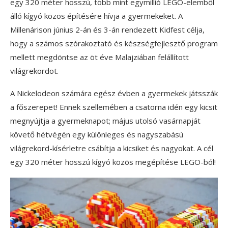
egy 320 méter hosszú, több mint egymillió LEGO-elemből
álló kígyó közös építésére hívja a gyermekeket. A
Millenárison június 2-án és 3-án rendezett Kidfest célja,
hogy a számos szórakoztató és készségfejlesztő program
mellett megdöntse az öt éve Malajziában felállított
világrekordot.
A Nickelodeon számára egész évben a gyermekek játsszák
a főszerepet! Ennek szellemében a csatorna idén egy kicsit
megnyújtja a gyermeknapot; május utolsó vasárnapját
követő hétvégén egy különleges és nagyszabású
világrekord-kísérletre csábítja a kicsiket és nagyokat. A cél
egy 320 méter hosszú kígyó közös megépítése LEGO-ból!