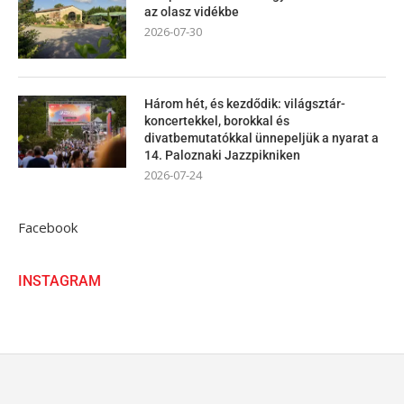
az olasz vidékbe
2026-07-30
Három hét, és kezdődik: világsztár-
koncertekkel, borokkal és
divatbemutatókkal ünnepeljük a nyarat a
14. Paloznaki Jazzpikniken
2026-07-24
Facebook
INSTAGRAM