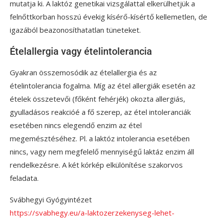
mutatja ki. A laktóz genetikai vizsgálattal elkerülhetjük a
felnőttkorban hosszú évekig kísérő-kísértő kellemetlen, de
igazából beazonosíthatatlan tüneteket.
Ételallergia vagy ételintolerancia
Gyakran összemosódik az ételallergia és az
ételintolerancia fogalma. Míg az étel allergiák esetén az
ételek összetevői (főként fehérjék) okozta allergiás,
gyulladásos reakcióé a fő szerep, az étel intoleranciák
esetében nincs elegendő enzim az étel
megemésztéséhez. Pl. a laktóz intolerancia esetében
nincs, vagy nem megfelelő mennyiségű laktáz enzim áll
rendelkezésre. A két kórkép elkülönítése szakorvos
feladata.
Svábhegyi Gyógyintézet
https://svabhegy.eu/a-laktozerzekenyseg-lehet-