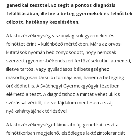
genetikai teszttel. Ez segít a pontos diagnózis
felállításában, illetve a beteg gyermekek és felnőttek
célzott, hatékony kezelésében.
A laktózérzékenység viszonylag sok gyermeket és
felnőttet érint – különböző mértékben. Mára az orvosi
kutatások nyomán bebizonyosodott, hogy nemcsak
szerzett (gyomor-bélrendszeri fertőzések utáni átmeneti,
illetve tartós, vagy gyulladásos bélbetegséghez
másodlagosan társuló) formája van, hanem a betegség
öröklődhet is. A Svábhegyi Gyermekgyógyintézetben
elérhető a teszt. A diagnózishoz a mintát vehetjük kis
szúrással vérből, illetve fájdalom mentesen a száj
nyálkahártyájának törlésével.
A laktózérzékenységet kimutató új, genetikai teszt a
felnőttkorban megjelenő, elsődleges laktózintoleranciát