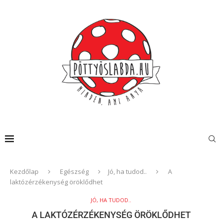
Kezdőlap
Egészség
Jó, ha tudod..
A
laktózérzékenység öröklődhet
JÓ, HA TUDOD..
A LAKTÓZÉRZÉKENYSÉG ÖRÖKLŐDHET