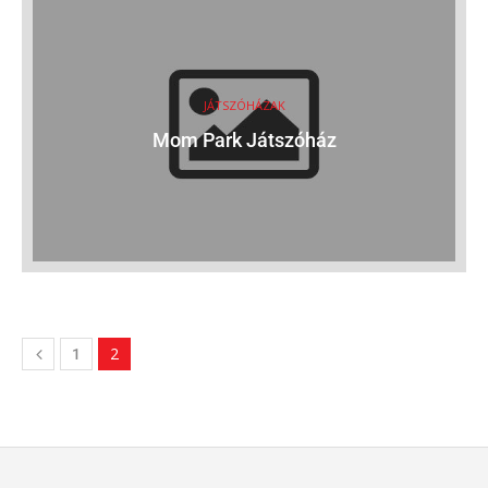
JÁTSZÓHÁZAK
Mom Park Játszóház
2
1