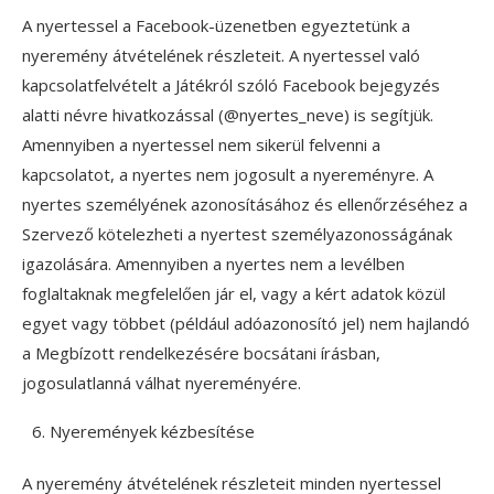
A nyertessel a Facebook-üzenetben egyeztetünk a
nyeremény átvételének részleteit. A nyertessel való
kapcsolatfelvételt a Játékról szóló Facebook bejegyzés
alatti névre hivatkozással (@nyertes_neve) is segítjük.
Amennyiben a nyertessel nem sikerül felvenni a
kapcsolatot, a nyertes nem jogosult a nyereményre. A
nyertes személyének azonosításához és ellenőrzéséhez a
Szervező kötelezheti a nyertest személyazonosságának
igazolására. Amennyiben a nyertes nem a levélben
foglaltaknak megfelelően jár el, vagy a kért adatok közül
egyet vagy többet (például adóazonosító jel) nem hajlandó
a Megbízott rendelkezésére bocsátani írásban,
jogosulatlanná válhat nyereményére.
Nyeremények kézbesítése
A nyeremény átvételének részleteit minden nyertessel