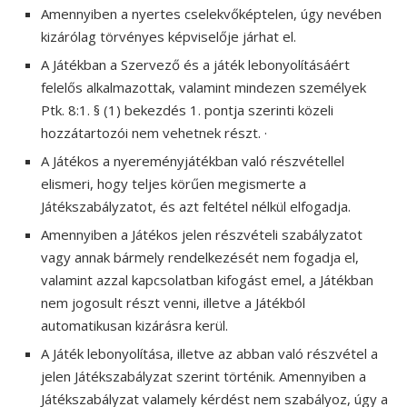
Amennyiben a nyertes cselekvőképtelen, úgy nevében
kizárólag törvényes képviselője járhat el.
A Játékban a Szervező és a játék lebonyolításáért
felelős alkalmazottak, valamint mindezen személyek
Ptk. 8:1. § (1) bekezdés 1. pontja szerinti közeli
hozzátartozói nem vehetnek részt. ·
A Játékos a nyereményjátékban való részvétellel
elismeri, hogy teljes körűen megismerte a
Játékszabályzatot, és azt feltétel nélkül elfogadja.
Amennyiben a Játékos jelen részvételi szabályzatot
vagy annak bármely rendelkezését nem fogadja el,
valamint azzal kapcsolatban kifogást emel, a Játékban
nem jogosult részt venni, illetve a Játékból
automatikusan kizárásra kerül.
A Játék lebonyolítása, illetve az abban való részvétel a
jelen Játékszabályzat szerint történik. Amennyiben a
Játékszabályzat valamely kérdést nem szabályoz, úgy a