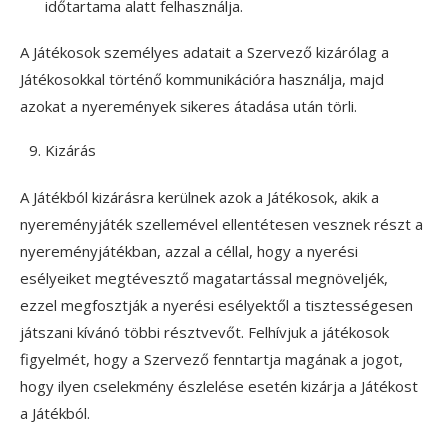
időtartama alatt felhasználja.
A Játékosok személyes adatait a Szervező kizárólag a
Játékosokkal történő kommunikációra használja, majd
azokat a nyeremények sikeres átadása után törli.
Kizárás
A Játékból kizárásra kerülnek azok a Játékosok, akik a
nyereményjáték szellemével ellentétesen vesznek részt a
nyereményjátékban, azzal a céllal, hogy a nyerési
esélyeiket megtévesztő magatartással megnöveljék,
ezzel megfosztják a nyerési esélyektől a tisztességesen
játszani kívánó többi résztvevőt. Felhívjuk a játékosok
figyelmét, hogy a Szervező fenntartja magának a jogot,
hogy ilyen cselekmény észlelése esetén kizárja a Játékost
a Játékból.