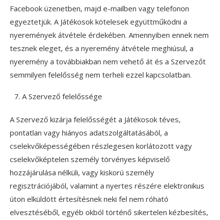
Facebook üzenetben, majd e-mailben vagy telefonon
egyeztetjük. A Játékosok kötelesek együttműködni a
nyeremények átvétele érdekében. Amennyiben ennek nem
tesznek eleget, és a nyeremény átvétele meghiúsul, a
nyeremény a továbbiakban nem vehető át és a Szervezőt
semmilyen felelősség nem terheli ezzel kapcsolatban.
A Szervező felelőssége
A Szervező kizárja felelősségét a Játékosok téves,
pontatlan vagy hiányos adatszolgáltatásából, a
cselekvőképességében részlegesen korlátozott vagy
cselekvőképtelen személy törvényes képviselő
hozzájárulása nélküli, vagy kiskorú személy
regisztrációjából, valamint a nyertes részére elektronikus
úton elküldött értesítésnek neki fel nem róható
elvesztéséből, egyéb okból történő sikertelen kézbesítés,