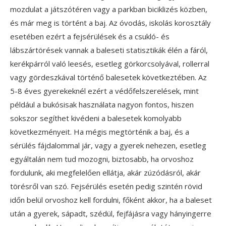
mozdulat a játszótéren vagy a parkban biciklizés közben,
és már meg is történt a baj. Az óvodás, iskolás korosztály
esetében ezért a fejsérülések és a csukló- és
lábszártörések vannak a baleseti statisztikák élén a fáról,
kerékpárról való leesés, esetleg görkorcsolyával, rollerral
vagy gördeszkával történő balesetek következtében. Az
5-8 éves gyerekeknél ezért a védőfelszerelések, mint
például a bukósisak használata nagyon fontos, hiszen
sokszor segíthet kivédeni a balesetek komolyabb
következményeit. Ha mégis megtörténik a baj, és a
sérülés fájdalommal jár, vagy a gyerek nehezen, esetleg
egyáltalán nem tud mozogni, biztosabb, ha orvoshoz
fordulunk, aki megfelelően ellátja, akár zúzódásról, akár
törésről van szó. Fejsérülés esetén pedig szintén rövid
időn belül orvoshoz kell fordulni, főként akkor, ha a baleset
után a gyerek, sápadt, szédül, fejfájásra vagy hányingerre