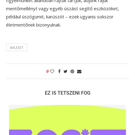
figyelmünket állandóan rajtuk tartjuk, adjunk rájuk
mentőmellényt vagy egyéb úszást segítő eszközöket,
például úszógumit, karúszót – ezek ugyanis sokszor
életmentőnek bizonyulnak.
BALESET
0
EZ IS TETSZENI FOG