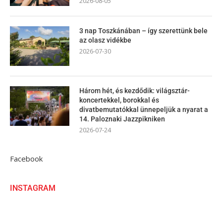
2026-08-05
3 nap Toszkánában – így szerettünk bele
az olasz vidékbe
2026-07-30
Három hét, és kezdődik: világsztár-
koncertekkel, borokkal és
divatbemutatókkal ünnepeljük a nyarat a
14. Paloznaki Jazzpikniken
2026-07-24
Facebook
INSTAGRAM