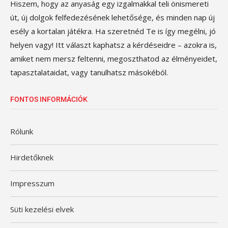
Hiszem, hogy az anyaság egy izgalmakkal teli önismereti
út, új dolgok felfedezésének lehetősége, és minden nap új
esély a kortalan játékra. Ha szeretnéd Te is így megélni, jó
helyen vagy! Itt választ kaphatsz a kérdéseidre – azokra is,
amiket nem mersz feltenni, megoszthatod az élményeidet,
tapasztalataidat, vagy tanulhatsz másokéból.
FONTOS INFORMÁCIÓK
Rólunk
Hirdetőknek
Impresszum
Süti kezelési elvek