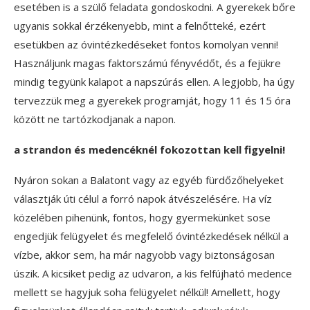
esetében is a szülő feladata gondoskodni. A gyerekek bőre
ugyanis sokkal érzékenyebb, mint a felnőtteké, ezért
esetükben az óvintézkedéseket fontos komolyan venni!
Használjunk magas faktorszámú fényvédőt, és a fejükre
mindig tegyünk kalapot a napszúrás ellen. A legjobb, ha úgy
tervezzük meg a gyerekek programját, hogy 11 és 15 óra
között ne tartózkodjanak a napon.
a strandon és medencéknél fokozottan kell figyelni!
Nyáron sokan a Balatont vagy az egyéb fürdőzőhelyeket
választják úti célul a forró napok átvészelésére. Ha víz
közelében pihenünk, fontos, hogy gyermekünket sose
engedjük felügyelet és megfelelő óvintézkedések nélkül a
vízbe, akkor sem, ha már nagyobb vagy biztonságosan
úszik. A kicsiket pedig az udvaron, a kis felfújható medence
mellett se hagyjuk soha felügyelet nélkül! Amellett, hogy