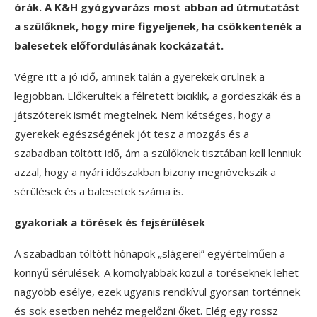
órák. A K&H gyógyvarázs most abban ad útmutatást
a szülőknek, hogy mire figyeljenek, ha csökkentenék a
balesetek előfordulásának kockázatát.
Végre itt a jó idő, aminek talán a gyerekek örülnek a
legjobban. Előkerültek a félretett biciklik, a gördeszkák és a
játszóterek ismét megtelnek. Nem kétséges, hogy a
gyerekek egészségének jót tesz a mozgás és a
szabadban töltött idő, ám a szülőknek tisztában kell lenniük
azzal, hogy a nyári időszakban bizony megnövekszik a
sérülések és a balesetek száma is.
gyakoriak a törések és fejsérülések
A szabadban töltött hónapok „slágerei” egyértelműen a
könnyű sérülések. A komolyabbak közül a töréseknek lehet
nagyobb esélye, ezek ugyanis rendkívül gyorsan történnek
és sok esetben nehéz megelőzni őket. Elég egy rossz