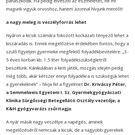
panaszkodik. Ha pedig elveszíti az eszméletét, ne mi
magunk vigyük orvoshoz, hanem azonnal hívjunk mentőt!
a nagy meleg is veszélyforrás lehet
Nyáron a kicsik számára fokozott kockázati tényező lehet a
kiszáradás is. Ennek megelőzése érdekében fontos, hogy a
szülő figyeljen gyermeke megfelelő folyadékbevitelére. „3-
5 éves korban kb. 1,5 liter folyadékszükségletről
beszélünk. Kánikulában a kinti játék, mozgás idején pedig
még több, akár kétszer ennyi folyadékra is szükségük lehet
a gyerekeknek” – hívja fel a figyelmet
Dr. Krivácsy Péter,
a Semmelweis Egyetem I. Sz. Gyermekgyógyászati
Klinika Sürgősségi Betegellátó Osztály vezetője, a
K&H gyógyvarázs zsűritagja
.
A nyár másik nagy veszélye a napégés, aminek
megelőzéséről nemcsak a kicsik, de a nagyobb gyerekek