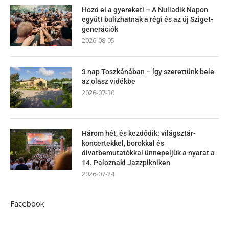
Hozd el a gyereket! – A Nulladik Napon
együtt bulizhatnak a régi és az új Sziget-
generációk
2026-08-05
3 nap Toszkánában – így szerettünk bele
az olasz vidékbe
2026-07-30
Három hét, és kezdődik: világsztár-
koncertekkel, borokkal és
divatbemutatókkal ünnepeljük a nyarat a
14. Paloznaki Jazzpikniken
2026-07-24
Facebook