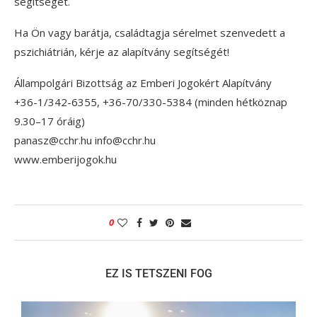
segítséget.
Ha Ön vagy barátja, családtagja sérelmet szenvedett a
pszichiátrián, kérje az alapítvány segítségét!
Állampolgári Bizottság az Emberi Jogokért Alapítvány
+36-1/342-6355, +36-70/330-5384 (minden hétköznap
9.30–17 óráig)
panasz@cchr.hu info@cchr.hu
www.emberijogok.hu
0
EZ IS TETSZENI FOG