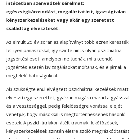
intézetben szenvedtek sérelmet:
egészségkárosodást, megaláztatást, igazságtalan
kényszerkezeléseket vagy akár egy szeretett
családtag elvesztését.
Az elmúlt 25 év során az alapítványt több ezren keresték
fel ilyen panaszokkal, így szinte nincs olyan pszichiátriai
jogsértési eset, amelyben ne tudnák, mi a teendő.
Jogsértés esetén kivizsgálásokat indítanak, és eljárnak a
megfelelő hatóságoknál.
Aki szükségtelenül elvégzett pszichiátriai kezelések miatt
elveszti egy szerettét, gyakran magára marad a gyásszal
és a veszteséggel, pedig felelősségre vonással elejét
vehetjük, hogy másokkal is megtörténhessenek hasonló
esetek. A pszichiátriákon átélt traumák, lekötözések,
kényszerkezelések szintén életre szóló megrázkódtatást