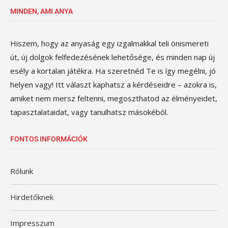
MINDEN, AMI ANYA
Hiszem, hogy az anyaság egy izgalmakkal teli önismereti
út, új dolgok felfedezésének lehetősége, és minden nap új
esély a kortalan játékra. Ha szeretnéd Te is így megélni, jó
helyen vagy! Itt választ kaphatsz a kérdéseidre – azokra is,
amiket nem mersz feltenni, megoszthatod az élményeidet,
tapasztalataidat, vagy tanulhatsz másokéból.
FONTOS INFORMÁCIÓK
Rólunk
Hirdetőknek
Impresszum