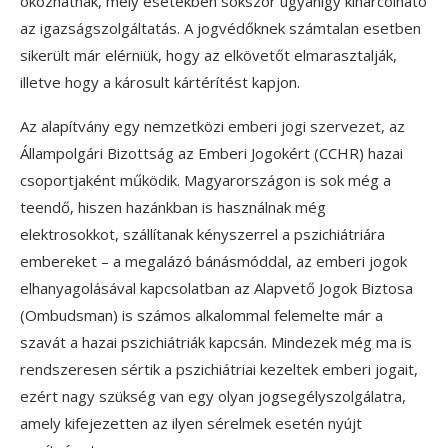
okozhatnak, mely esetekben sokszor ugyanígy kiharcolható
az igazságszolgáltatás. A jogvédőknek számtalan esetben
sikerült már elérniük, hogy az elkövetőt elmarasztalják,
illetve hogy a károsult kártérítést kapjon.
Az alapítvány egy nemzetközi emberi jogi szervezet, az
Állampolgári Bizottság az Emberi Jogokért (CCHR) hazai
csoportjaként működik. Magyarországon is sok még a
teendő, hiszen hazánkban is használnak még
elektrosokkot, szállítanak kényszerrel a pszichiátriára
embereket – a megalázó bánásmóddal, az emberi jogok
elhanyagolásával kapcsolatban az Alapvető Jogok Biztosa
(Ombudsman) is számos alkalommal felemelte már a
szavát a hazai pszichiátriák kapcsán. Mindezek még ma is
rendszeresen sértik a pszichiátriai kezeltek emberi jogait,
ezért nagy szükség van egy olyan jogsegélyszolgálatra,
amely kifejezetten az ilyen sérelmek esetén nyújt