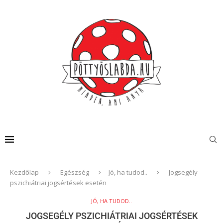
Kezdőlap
Egészség
Jó, ha tudod..
Jogsegély
pszichiátriai jogsértések esetén
JÓ, HA TUDOD..
JOGSEGÉLY PSZICHIÁTRIAI JOGSÉRTÉSEK