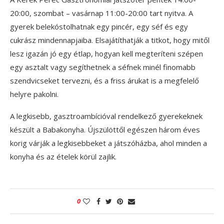
20:00, szombat – vasárnap 11:00-20:00 tart nyitva. A
gyerek belekóstolhatnak egy pincér, egy séf és egy
cukrász mindennapjaiba. Elsajátíthatják a titkot, hogy mitől
lesz igazán jó egy étlap, hogyan kell megteríteni szépen
egy asztalt vagy segíthetnek a séfnek minél finomabb
szendvicseket tervezni, és a friss árukat is a megfelelő
helyre pakolni.
A legkisebb, gasztroambícióval rendelkező gyerekeknek
készült a Babakonyha. Újszülöttől egészen három éves
korig várják a legkisebbeket a játszóházba, ahol minden a
konyha és az ételek körül zajlik.
0