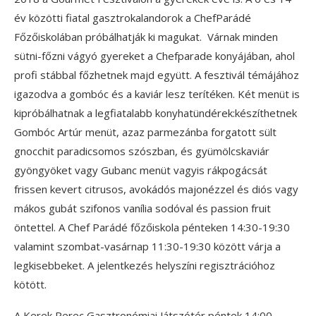
év közötti fiatal gasztrokalandorok a ChefParádé
Főzőiskolában próbálhatják ki magukat. Várnak minden
sütni-főzni vágyó gyereket a Chefparade konyájában, ahol
profi stábbal főzhetnek majd együtt. A fesztivál témájához
igazodva a gombóc és a kaviár lesz terítéken. Két menüt is
kipróbálhatnak a legfiatalabb konyhatündérek:készíthetnek
Gombóc Artúr menüt, azaz parmezánba forgatott sült
gnocchit paradicsomos szószban, és gyümölcskaviár
gyöngyöket vagy Gubanc menüt vagyis rákpogácsát
frissen kevert citrusos, avokádós majonézzel és diós vagy
mákos gubát szifonos vanília sodóval és passion fruit
öntettel. A Chef Parádé főzőiskola pénteken 14:30-19:30
valamint szombat-vasárnap 11:30-19:30 között várja a
legkisebbeket. A jelentkezés helyszíni regisztrációhoz
kötött.
A Kerek Perec Gasztronómiai Játszótér péntek 14:00-