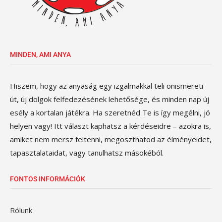
MINDEN, AMI ANYA
Hiszem, hogy az anyaság egy izgalmakkal teli önismereti
út, új dolgok felfedezésének lehetősége, és minden nap új
esély a kortalan játékra. Ha szeretnéd Te is így megélni, jó
helyen vagy! Itt választ kaphatsz a kérdéseidre – azokra is,
amiket nem mersz feltenni, megoszthatod az élményeidet,
tapasztalataidat, vagy tanulhatsz másokéból.
FONTOS INFORMÁCIÓK
Rólunk