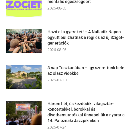
mentális egészségéért
2026-08-05
Hozd el a gyereket! – A Nulladik Napon
együtt bulizhatnak a régi és az új Sziget-
generációk
2026-08-05
3 nap Toszkánában – így szerettünk bele
az olasz vidékbe
2026-07-30
Három hét, és kezdődik: világsztár-
koncertekkel, borokkal és
divatbemutatókkal ünnepeljük a nyarat a
14. Paloznaki Jazzpikniken
2026-07-24