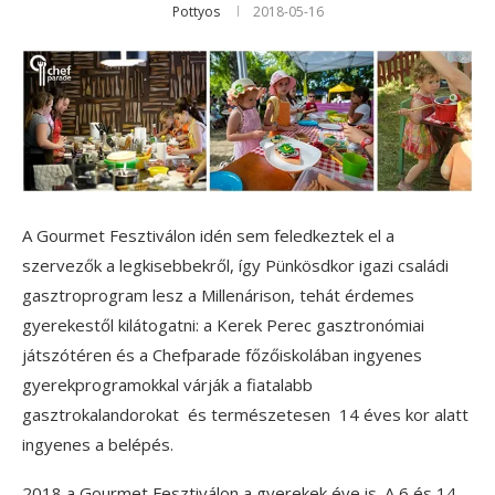
Pottyos
2018-05-16
A Gourmet Fesztiválon idén sem feledkeztek el a
szervezők a legkisebbekről, így Pünkösdkor igazi családi
gasztroprogram lesz a Millenárison, tehát érdemes
gyerekestől kilátogatni: a Kerek Perec gasztronómiai
játszótéren és a Chefparade főzőiskolában ingyenes
gyerekprogramokkal várják a fiatalabb
gasztrokalandorokat és természetesen 14 éves kor alatt
ingyenes a belépés.
2018 a Gourmet Fesztiválon a gyerekek éve is. A 6 és 14