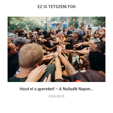
EZ IS TETSZENI FOG
Hozd el a gyereket! – A Nulladik Napon...
2026-08-05