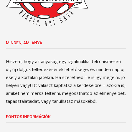
MINDEN, AMI ANYA
Hiszem, hogy az anyaság egy izgalmakkal teli önismereti
út, új dolgok felfedezésének lehetősége, és minden nap új
esély a kortalan játékra. Ha szeretnéd Te is így megélni, jó
helyen vagy! Itt választ kaphatsz a kérdéseidre – azokra is,
amiket nem mersz feltenni, megoszthatod az élményeidet,
tapasztalataidat, vagy tanulhatsz másokéból.
FONTOS INFORMÁCIÓK