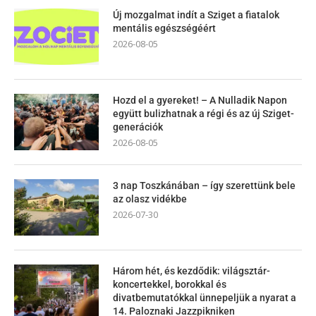
Új mozgalmat indít a Sziget a fiatalok
mentális egészségéért
2026-08-05
Hozd el a gyereket! – A Nulladik Napon
együtt bulizhatnak a régi és az új Sziget-
generációk
2026-08-05
3 nap Toszkánában – így szerettünk bele
az olasz vidékbe
2026-07-30
Három hét, és kezdődik: világsztár-
koncertekkel, borokkal és
divatbemutatókkal ünnepeljük a nyarat a
14. Paloznaki Jazzpikniken