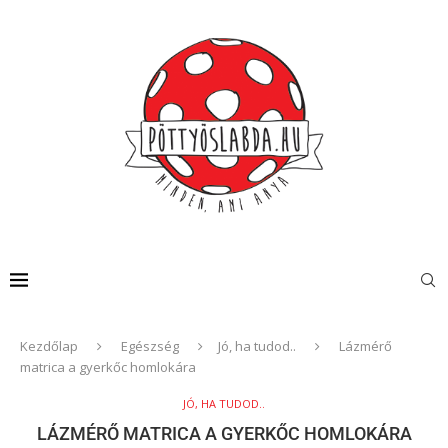
Kezdőlap
Egészség
Jó, ha tudod..
Lázmérő
matrica a gyerkőc homlokára
JÓ, HA TUDOD..
LÁZMÉRŐ MATRICA A GYERKŐC HOMLOKÁRA