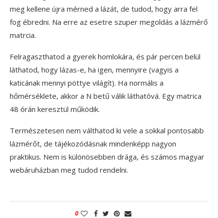
meg kellene újra mérned a lázát, de tudod, hogy arra fel
fog ébredni. Na erre az esetre szuper megoldás a lázmérő
matrcia.
Felragaszthatod a gyerek homlokára, és pár percen belül
láthatod, hogy lázas-e, ha igen, mennyire (vagyis a
katicának mennyi pöttye világít). Ha normális a
hőmérséklete, akkor a N betű válik láthatóvá. Egy matrica
48 órán keresztül működik.
Természetesen nem válthatod ki vele a sokkal pontosabb
lázmérőt, de tájékozódásnak mindenképp nagyon
praktikus. Nem is különösebben drága, és számos magyar
webáruházban meg tudod rendelni.
0