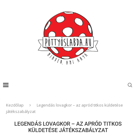
Kezdőlap
Legendás lovagkor – az apród titkos küldetése
játékszabályzat
LEGENDÁS LOVAGKOR – AZ APRÓD TITKOS
KÜLDETÉSE JÁTÉKSZABÁLYZAT