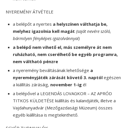
NYEREMÉNY ÁTVÉTELE
a belépőt a nyertes
a helyszínen válthatja be,
melyhez igazolnia kell magát
(saját nevére szóló,
bármilyen fényképes igazolvánnyal)
a belépő nem vihető el, más személyre át nem
ruházható, nem cserélhető be egyéb programra,
nem váltható pénzre
a nyeremény beváltásának lehetősége
a
nyereményjáték zárását követő 3. naptól
egészen
a kiállítás zárásáig,
november 1-ig
él
a belépővel a LEGENDÁS LOVAGKOR – AZ APRÓD
TITKOS KÜLDETÉSE kiállítás és kalandjáték, illetve a
Vajdahunyadvár (Mezőgazdasági Múzeum) összes
egyéb kiállítása is megtekinthető.