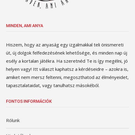
MINDEN, AMI ANYA
Hiszem, hogy az anyaság egy izgalmakkal teli önismereti
út, új dolgok felfedezésének lehetősége, és minden nap új
esély a kortalan játékra. Ha szeretnéd Te is így megélni, jó
helyen vagy! Itt választ kaphatsz a kérdéseidre – azokra is,
amiket nem mersz feltenni, megoszthatod az élményeidet,
tapasztalataidat, vagy tanulhatsz másokéból.
FONTOS INFORMÁCIÓK
Rólunk