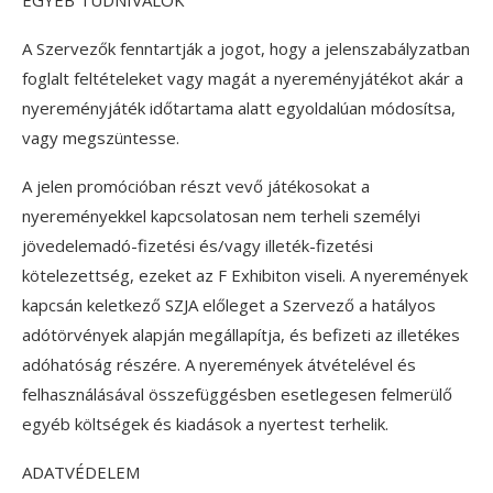
EGYÉB TUDNIVALÓK
A Szervezők fenntartják a jogot, hogy a jelenszabályzatban
foglalt feltételeket vagy magát a nyereményjátékot akár a
nyereményjáték időtartama alatt egyoldalúan módosítsa,
vagy megszüntesse.
A jelen promócióban részt vevő játékosokat a
nyereményekkel kapcsolatosan nem terheli személyi
jövedelemadó-fizetési és/vagy illeték-fizetési
kötelezettség, ezeket az F Exhibiton viseli. A nyeremények
kapcsán keletkező SZJA előleget a Szervező a hatályos
adótörvények alapján megállapítja, és befizeti az illetékes
adóhatóság részére. A nyeremények átvételével és
felhasználásával összefüggésben esetlegesen felmerülő
egyéb költségek és kiadások a nyertest terhelik.
ADATVÉDELEM