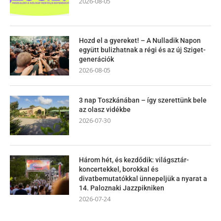
2026-08-05
Hozd el a gyereket! – A Nulladik Napon
együtt bulizhatnak a régi és az új Sziget-
generációk
2026-08-05
3 nap Toszkánában – így szerettünk bele
az olasz vidékbe
2026-07-30
Három hét, és kezdődik: világsztár-
koncertekkel, borokkal és
divatbemutatókkal ünnepeljük a nyarat a
14. Paloznaki Jazzpikniken
2026-07-24