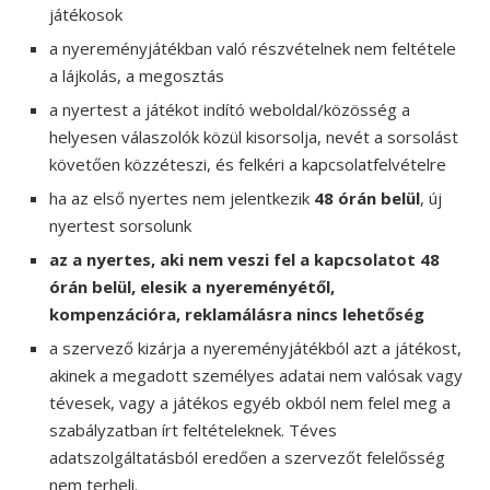
játékosok
a nyereményjátékban való részvételnek nem feltétele
a lájkolás, a megosztás
a nyertest a játékot indító weboldal/közösség a
helyesen válaszolók közül kisorsolja, nevét a sorsolást
követően közzéteszi, és felkéri a kapcsolatfelvételre
ha az első nyertes nem jelentkezik
48 órán belül
, új
nyertest sorsolunk
az a nyertes, aki nem veszi fel a kapcsolatot 48
órán belül, elesik a nyereményétől,
kompenzációra, reklamálásra nincs lehetőség
a szervező kizárja a nyereményjátékból azt a játékost,
akinek a megadott személyes adatai nem valósak vagy
tévesek, vagy a játékos egyéb okból nem felel meg a
szabályzatban írt feltételeknek. Téves
adatszolgáltatásból eredően a szervezőt felelősség
nem terheli.