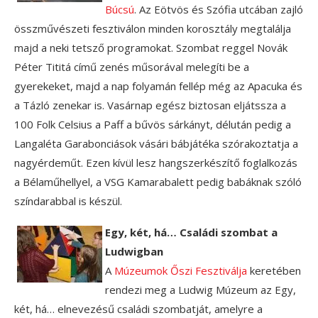
Búcsú
. Az Eötvös és Szófia utcában zajló
összművészeti fesztiválon minden korosztály megtalálja
majd a neki tetsző programokat. Szombat reggel Novák
Péter Tititá című zenés műsorával melegíti be a
gyerekeket, majd a nap folyamán fellép még az Apacuka és
a Tázló zenekar is. Vasárnap egész biztosan eljátssza a
100 Folk Celsius a Paff a bűvös sárkányt, délután pedig a
Langaléta Garabonciások vásári bábjátéka szórakoztatja a
nagyérdeműt. Ezen kívül lesz hangszerkészítő foglalkozás
a Bélaműhellyel, a VSG Kamarabalett pedig babáknak szóló
színdarabbal is készül.
Egy, két, há… Családi szombat a
Ludwigban
A
Múzeumok Őszi Fesztiválja
keretében
rendezi meg a Ludwig Múzeum az Egy,
két, há… elnevezésű családi szombatját, amelyre a