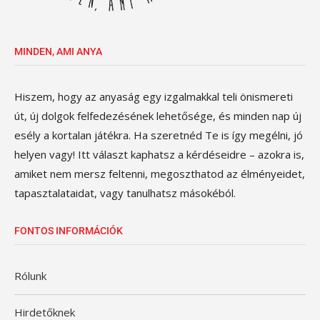
MINDEN, AMI ANYA
Hiszem, hogy az anyaság egy izgalmakkal teli önismereti
út, új dolgok felfedezésének lehetősége, és minden nap új
esély a kortalan játékra. Ha szeretnéd Te is így megélni, jó
helyen vagy! Itt választ kaphatsz a kérdéseidre – azokra is,
amiket nem mersz feltenni, megoszthatod az élményeidet,
tapasztalataidat, vagy tanulhatsz másokéból.
FONTOS INFORMÁCIÓK
Rólunk
Hirdetőknek