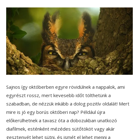
Sajnos így októberben egyre rövidülnek a nappalok, ami
egyrészt rossz, mert kevesebb időt tölthetünk a
szabadban, de nézzük inkább a dolog pozitív oldalát! Mert
mire is jó egy borús októberi nap? Például újra
előkerülhetnek a tavasz óta a dobozukban unatkozó
diafilmek, esténként mézédes sütőtököt vagy akár
gesztenyét lehet sütni, és ismét el lehet menni a