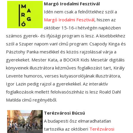
Margó Irodalmi Fesztivál
Idén nem csak a felnőttekhez szól a
Margó Irodalmi Fesztivál
, hiszen az
október 15-16-i hétvégén napközben
számos gyerek- és ifjúsági program is lesz. A kisebbekhez
szól a Szuper napom van! című program: Csapody Kinga és
Pásztohy Panka mesékkel és közös rajzolással várja a
gyerekeket. Mester Kata, a BOOKR Kids Mesetár digitális
könyveinek illusztrátora kézműves foglalkozást tart, Király
Levente humoros, verses kutyasorolójának illusztrátora,
Igor Lazin pedig rajzol a gyerekekkel. Az interaktív
foglalkozások mellett felolvasószínház is lesz Roald Dahl
Matilda című regényéből.
Terézvárosi Búcsú
A budapesti ősz elmaradhatatlan
tartozéka az októberi
Terézvárosi