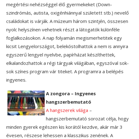
megértési nehézséggel élő gyermekeket (Down-
szindrómás, autista, oxigénhiánnyal született stb.) nevelő
családokat is várják. A múzeum három szintjén, összesen
nyolc helyszínen vehetnek részt a látogatók különféle
foglalkozásokon. A nap folyamán megismerhetitek egy
kicsit Lengyelországot, belekóstolhattok a nem is annyira
egyszerű lengyel nyelvbe, papírházat készíthettek,
elkalandozhattok a régi tárgyak világában, egyszóval sok-
sok színes program vár titeket. A programra a belépés
ingyenes.
A zongora – Ingyenes
hangszerbemutató
A hangszerek világa
–
hangszerbemutató sorozat célja, hogy
minden gyerek egészen kis korától kezdve, akár már 3
évesen, részese lehessen a klasszikus zenének. A