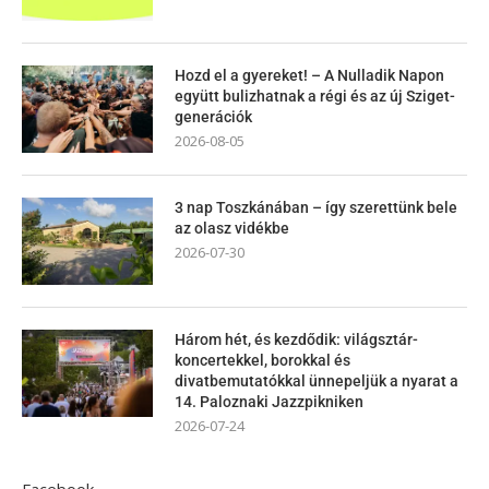
Hozd el a gyereket! – A Nulladik Napon
együtt bulizhatnak a régi és az új Sziget-
generációk
2026-08-05
3 nap Toszkánában – így szerettünk bele
az olasz vidékbe
2026-07-30
Három hét, és kezdődik: világsztár-
koncertekkel, borokkal és
divatbemutatókkal ünnepeljük a nyarat a
14. Paloznaki Jazzpikniken
2026-07-24
Facebook