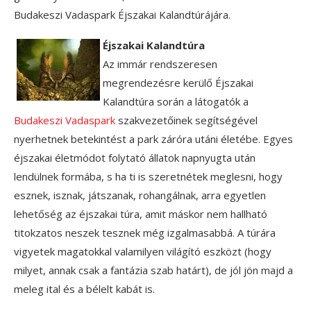
Budakeszi Vadaspark Éjszakai Kalandtúrájára.
Éjszakai Kalandtúra
Az immár rendszeresen
megrendezésre kerülő Éjszakai
Kalandtúra során a látogatók a
Budakeszi Vadaspark
szakvezetőinek segítségével
nyerhetnek betekintést a park záróra utáni életébe. Egyes
éjszakai életmódot folytató állatok napnyugta után
lendülnek formába, s ha ti is szeretnétek meglesni, hogy
esznek, isznak, játszanak, rohangálnak, arra egyetlen
lehetőség az éjszakai túra, amit máskor nem hallható
titokzatos neszek tesznek még izgalmasabbá. A túrára
vigyetek magatokkal valamilyen világító eszközt (hogy
milyet, annak csak a fantázia szab határt), de jól jön majd a
meleg ital és a bélelt kabát is.