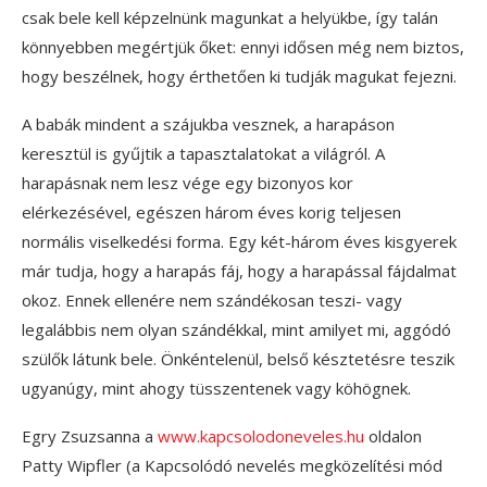
csak bele kell képzelnünk magunkat a helyükbe, így talán
könnyebben megértjük őket: ennyi idősen még nem biztos,
hogy beszélnek, hogy érthetően ki tudják magukat fejezni.
A babák mindent a szájukba vesznek, a harapáson
keresztül is gyűjtik a tapasztalatokat a világról. A
harapásnak nem lesz vége egy bizonyos kor
elérkezésével, egészen három éves korig teljesen
normális viselkedési forma. Egy két-három éves kisgyerek
már tudja, hogy a harapás fáj, hogy a harapással fájdalmat
okoz. Ennek ellenére nem szándékosan teszi- vagy
legalábbis nem olyan szándékkal, mint amilyet mi, aggódó
szülők látunk bele. Önkéntelenül, belső késztetésre teszik
ugyanúgy, mint ahogy tüsszentenek vagy köhögnek.
Egry Zsuzsanna a
www.kapcsolodoneveles.hu
oldalon
Patty Wipfler (a Kapcsolódó nevelés megközelítési mód