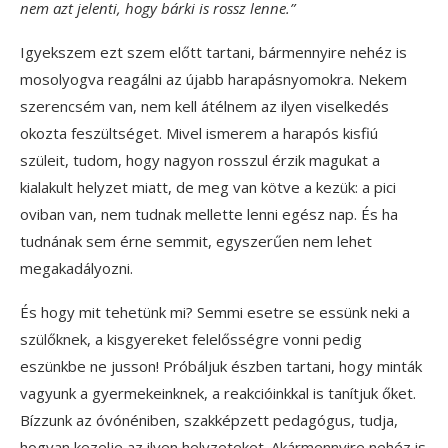
nem azt jelenti, hogy bárki is rossz lenne.”
Igyekszem ezt szem előtt tartani, bármennyire nehéz is
mosolyogva reagálni az újabb harapásnyomokra. Nekem
szerencsém van, nem kell átélnem az ilyen viselkedés
okozta feszültséget. Mivel ismerem a harapós kisfiú
szüleit, tudom, hogy nagyon rosszul érzik magukat a
kialakult helyzet miatt, de meg van kötve a kezük: a pici
oviban van, nem tudnak mellette lenni egész nap. És ha
tudnának sem érne semmit, egyszerűen nem lehet
megakadályozni.
És hogy mit tehetünk mi? Semmi esetre se essünk neki a
szülőknek, a kisgyereket felelősségre vonni pedig
eszünkbe ne jusson! Próbáljuk észben tartani, hogy minták
vagyunk a gyermekeinknek, a reakcióinkkal is tanítjuk őket.
Bízzunk az óvónéniben, szakképzett pedagógus, tudja,
hogyan kezelje az ilyen helyzeteket. Akármennyire nehéz is