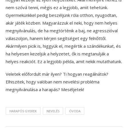
nem szóvá tenni, mégis ez a legjobb, amit tehetünk.
Gyermekünkkel pedig beszéljünk róla otthon, nyugodtan,
akár játék közben. Magyarázzuk el neki, hogy nem helyes
megnyilvánulás, de ha megtörténik a baj, ne agresszióval
válaszoljon, hanem kérjen segítséget egy felnőttől.
Akármilyen picik is, higgyük el, megértik a szándékunkat, és
ha helyesen kezeljük a helyzetet, ők is megtanulják a
helyes reakciót. Ez a legjobb példa, amit nekik mutathatunk.
Veletek előfordult már ilyen? Ti hogyan reagálnátok?
Elhiszitek, hogy valóban nem nevelési probléma
megnyilvánulása a harapás? Meséljetek!
HARAPÓS GYEREK
NEVELÉS
ÓVODA