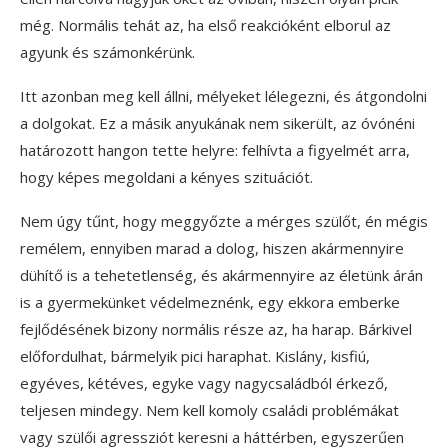
még. Normális tehát az, ha első reakcióként elborul az
agyunk és számonkérünk.
Itt azonban meg kell állni, mélyeket lélegezni, és átgondolni
a dolgokat. Ez a másik anyukának nem sikerült, az óvónéni
határozott hangon tette helyre: felhívta a figyelmét arra,
hogy képes megoldani a kényes szituációt.
Nem úgy tűnt, hogy meggyőzte a mérges szülőt, én mégis
remélem, ennyiben marad a dolog, hiszen akármennyire
dühítő is a tehetetlenség, és akármennyire az életünk árán
is a gyermekünket védelmeznénk, egy ekkora emberke
fejlődésének bizony normális része az, ha harap. Bárkivel
előfordulhat, bármelyik pici haraphat. Kislány, kisfiú,
egyéves, kétéves, egyke vagy nagycsaládból érkező,
teljesen mindegy. Nem kell komoly családi problémákat
vagy szülői agressziót keresni a háttérben, egyszerűen