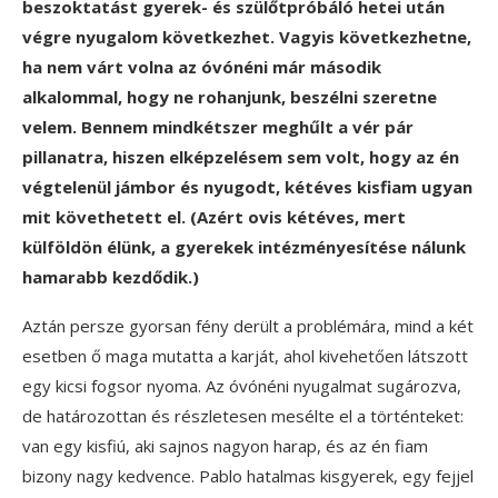
beszoktatást gyerek- és szülőtpróbáló hetei után
végre nyugalom következhet. Vagyis következhetne,
ha nem várt volna az óvónéni már második
alkalommal, hogy ne rohanjunk, beszélni szeretne
velem. Bennem mindkétszer meghűlt a vér pár
pillanatra, hiszen elképzelésem sem volt, hogy az én
végtelenül jámbor és nyugodt, kétéves kisfiam ugyan
mit követhetett el. (Azért ovis kétéves, mert
külföldön élünk, a gyerekek intézményesítése nálunk
hamarabb kezdődik.)
Aztán persze gyorsan fény derült a problémára, mind a két
esetben ő maga mutatta a karját, ahol kivehetően látszott
egy kicsi fogsor nyoma. Az óvónéni nyugalmat sugározva,
de határozottan és részletesen mesélte el a történteket:
van egy kisfiú, aki sajnos nagyon harap, és az én fiam
bizony nagy kedvence. Pablo hatalmas kisgyerek, egy fejjel