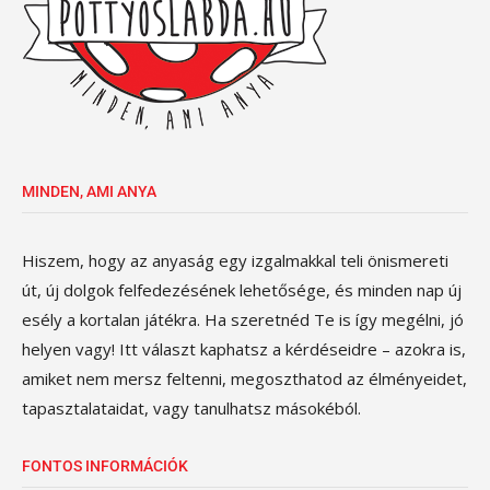
MINDEN, AMI ANYA
Hiszem, hogy az anyaság egy izgalmakkal teli önismereti
út, új dolgok felfedezésének lehetősége, és minden nap új
esély a kortalan játékra. Ha szeretnéd Te is így megélni, jó
helyen vagy! Itt választ kaphatsz a kérdéseidre – azokra is,
amiket nem mersz feltenni, megoszthatod az élményeidet,
tapasztalataidat, vagy tanulhatsz másokéból.
FONTOS INFORMÁCIÓK