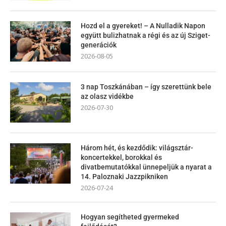
Hozd el a gyereket! – A Nulladik Napon
együtt bulizhatnak a régi és az új Sziget-
generációk
2026-08-05
3 nap Toszkánában – így szerettünk bele
az olasz vidékbe
2026-07-30
Három hét, és kezdődik: világsztár-
koncertekkel, borokkal és
divatbemutatókkal ünnepeljük a nyarat a
14. Paloznaki Jazzpikniken
2026-07-24
Hogyan segítheted gyermeked