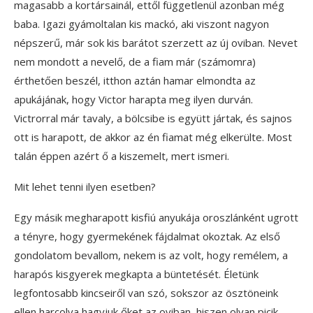
magasabb a kortársainál, ettől függetlenül azonban még
baba. Igazi gyámoltalan kis mackó, aki viszont nagyon
népszerű, már sok kis barátot szerzett az új oviban. Nevet
nem mondott a nevelő, de a fiam már (számomra)
érthetően beszél, itthon aztán hamar elmondta az
apukájának, hogy Victor harapta meg ilyen durván.
Victrorral már tavaly, a bölcsibe is együtt jártak, és sajnos
ott is harapott, de akkor az én fiamat még elkerülte. Most
talán éppen azért ő a kiszemelt, mert ismeri.
Mit lehet tenni ilyen esetben?
Egy másik megharapott kisfiú anyukája oroszlánként ugrott
a tényre, hogy gyermekének fájdalmat okoztak. Az első
gondolatom bevallom, nekem is az volt, hogy remélem, a
harapós kisgyerek megkapta a büntetését. Életünk
legfontosabb kincseiről van szó, sokszor az ösztöneink
ellen harcolva hagyjuk őket az oviban, hiszen olyan picik