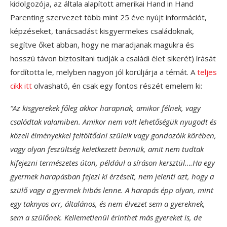
kidolgozója, az általa alapított amerikai Hand in Hand
Parenting szervezet több mint 25 éve nyújt információt,
képzéseket, tanácsadást kisgyermekes családoknak,
segítve őket abban, hogy ne maradjanak magukra és
hosszú távon biztosítani tudják a családi élet sikerét) írását
fordította le, melyben nagyon jól körüljárja a témát. A
teljes
cikk itt
olvasható, én csak egy fontos részét emelem ki:
“Az kisgyerekek főleg akkor harapnak, amikor félnek, vagy
csalódtak valamiben. Amikor nem volt lehetőségük nyugodt és
közeli élményekkel feltöltődni szüleik vagy gondozóik körében,
vagy olyan feszültség keletkezett bennük, amit nem tudtak
kifejezni természetes úton, például a síráson kersztül….Ha egy
gyermek harapásban fejezi ki érzéseit, nem jelenti azt, hogy a
szülő vagy a gyermek hibás lenne. A harapás épp olyan, mint
egy taknyos orr, általános, és nem élvezet sem a gyereknek,
sem a szülőnek. Kellemetlenül érinthet más gyereket is, de