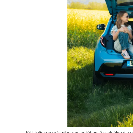
Két teljesen más vibe egy autóban: ő csak élvezi a