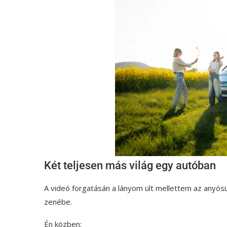
Két teljesen más világ egy autóban
A videó forgatásán a lányom ült mellettem az anyósü
zenébe.
Én közben: