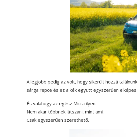
A legjobb pedig az volt, hogy sikerült hozzá találn
sárga repce és ez a kék együtt egyszerűen elképeszt
És valahogy az egész Micra ilyen.
Nem akar többnek látszani, mint ami.
Csak egyszerűen szerethető.