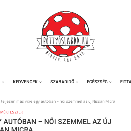
K
KEDVENCEK
SZABADIDŐ
EGÉSZSÉG
FITT
 teljesen más vibe egy autóban – női szemmel az új Nissan Micra
RMÉKTESZTEK
Y AUTÓBAN – NŐI SZEMMEL AZ ÚJ
SAN MICRA