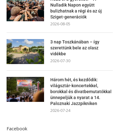
Nulladik Napon együtt
bulizhatnak a régi és az új
Sziget-generációk
2026-08-05
3 nap Toszkánában – így
szerettünk bele az olasz
vidékbe
2026-07-30
Három hét, és kezdődik:
világsztár-koncertekkel,
borokkal és divatbemutatókkal
ünnepeljük a nyarat a 14.
Paloznaki Jazzpikniken
2026-07-24
Facebook