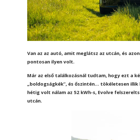
Van az az autó, amit meglátsz az utcán, és azo
pontosan ilyen volt.
Már az első találkozásnál tudtam, hogy ezt a ké
„boldogságkék”, és őszintén… tökéletesen illik 
hétig volt nálam az 52 kWh-s, Evolve felszerel
utcán.