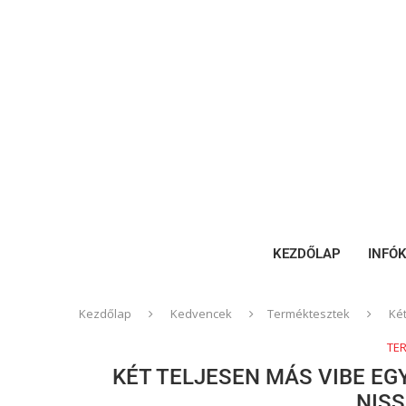
KEZDŐLAP
INFÓ
Kezdőlap
Kedvencek
Terméktesztek
Két
TE
KÉT TELJESEN MÁS VIBE EG
NIS