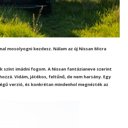
nnal mosolyogni kezdesz. Nálam az új Nissan Micra
k színt imádni fogom. A Nissan fantázianeve szerint
hozzá. Vidám, játékos, feltűnő, de nem harsány. Egy
tségű verzió, és konkrétan mindenhol megnézték az