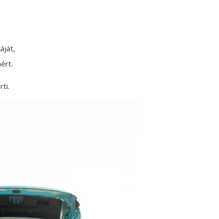
áját,
ért.
ti.