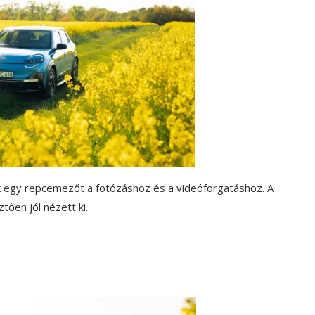
unk egy repcemezőt a fotózáshoz és a videóforgatáshoz. A
ően jól nézett ki.