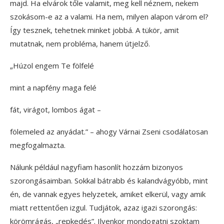
majd. Ha elvárok tőle valamit, meg kell néznem, nekem
szokásom-e az a valami. Ha nem, milyen alapon várom el?
Így tesznek, tehetnek minket jobbá. A tükör, amit
mutatnak, nem probléma, hanem útjelző.
„Húzol engem Te fölfelé
mint a napfény maga felé
fát, virágot, lombos ágat –
fölemeled az anyádat.” – ahogy Várnai Zseni csodálatosan
megfogalmazta.
Nálunk például nagyfiam hasonlít hozzám bizonyos
szorongásaimban. Sokkal bátrabb és kalandvágyóbb, mint
én, de vannak egyes helyzetek, amiket elkerül, vagy amik
miatt rettentően izgul. Tudjátok, azaz igazi szorongás:
körömrágás, „repkedés”. Ilyenkor mondogatni szoktam