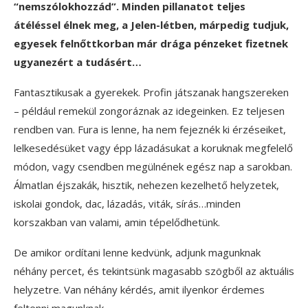
“nemszólokhozzád”. Minden pillanatot teljes
átéléssel élnek meg, a Jelen-létben, márpedig tudjuk,
egyesek felnőttkorban már drága pénzeket fizetnek
ugyanezért a tudásért…
Fantasztikusak a gyerekek. Profin játszanak hangszereken
– például remekül zongoráznak az idegeinken. Ez teljesen
rendben van. Fura is lenne, ha nem fejeznék ki érzéseiket,
lelkesedésüket vagy épp lázadásukat a koruknak megfelelő
módon, vagy csendben megülnének egész nap a sarokban.
Álmatlan éjszakák, hisztik, nehezen kezelhető helyzetek,
iskolai gondok, dac, lázadás, viták, sírás…minden
korszakban van valami, amin tépelődhetünk.
De amikor ordítani lenne kedvünk, adjunk magunknak
néhány percet, és tekintsünk magasabb szögből az aktuális
helyzetre. Van néhány kérdés, amit ilyenkor érdemes