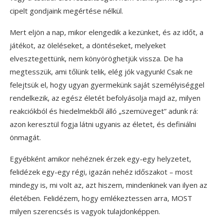
cipelt gondjaink megértése nélkül.
Mert eljön a nap, mikor elengedik a kezünket, és az időt, a
játékot, az öleléseket, a döntéseket, melyeket
elvesztegettünk, nem könyöröghetjük vissza. De ha
megtesszük, ami tőlünk telik, elég jók vagyunk! Csak ne
felejtsük el, hogy ugyan gyermekünk saját személyiséggel
rendelkezik, az egész életét befolyásolja majd az, milyen
reakciókból és hiedelmekből álló „szemüveget” adunk rá:
azon keresztül fogja látni ugyanis az életet, és definiálni
önmagát.
Egyébként amikor nehéznek érzek egy-egy helyzetet,
felidézek egy-egy régi, igazán nehéz időszakot – most
mindegy is, mi volt az, azt hiszem, mindenkinek van ilyen az
életében. Felidézem, hogy emlékeztessen arra, MOST
milyen szerencsés is vagyok tulajdonképpen.