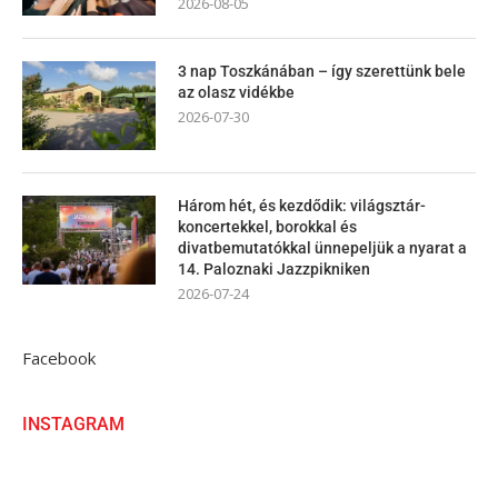
2026-08-05
3 nap Toszkánában – így szerettünk bele
az olasz vidékbe
2026-07-30
Három hét, és kezdődik: világsztár-
koncertekkel, borokkal és
divatbemutatókkal ünnepeljük a nyarat a
14. Paloznaki Jazzpikniken
2026-07-24
Facebook
INSTAGRAM