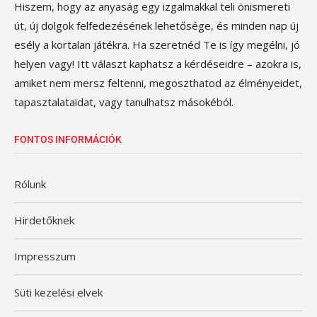
Hiszem, hogy az anyaság egy izgalmakkal teli önismereti
út, új dolgok felfedezésének lehetősége, és minden nap új
esély a kortalan játékra. Ha szeretnéd Te is így megélni, jó
helyen vagy! Itt választ kaphatsz a kérdéseidre – azokra is,
amiket nem mersz feltenni, megoszthatod az élményeidet,
tapasztalataidat, vagy tanulhatsz másokéból.
FONTOS INFORMÁCIÓK
Rólunk
Hirdetőknek
Impresszum
Süti kezelési elvek