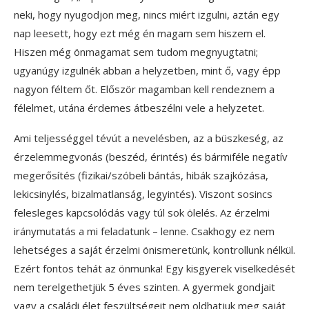
neki, hogy nyugodjon meg, nincs miért izgulni, aztán egy
nap leesett, hogy ezt még én magam sem hiszem el.
Hiszen még önmagamat sem tudom megnyugtatni;
ugyanúgy izgulnék abban a helyzetben, mint ő, vagy épp
nagyon féltem őt. Először magamban kell rendeznem a
félelmet, utána érdemes átbeszélni vele a helyzetet.
Ami teljességgel tévút a nevelésben, az a büszkeség, az
érzelemmegvonás (beszéd, érintés) és bármiféle negatív
megerősítés (fizikai/szóbeli bántás, hibák szajkózása,
lekicsinylés, bizalmatlanság, legyintés). Viszont sosincs
felesleges kapcsolódás vagy túl sok ölelés. Az érzelmi
iránymutatás a mi feladatunk – lenne. Csakhogy ez nem
lehetséges a saját érzelmi önismeretünk, kontrollunk nélkül.
Ezért fontos tehát az önmunka! Egy kisgyerek viselkedését
nem terelgethetjük 5 éves szinten. A gyermek gondjait
vagy a családi élet feszültségeit nem oldhatjuk meg saját