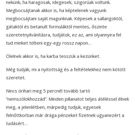
nekünk, ha haragosak, idegesek, szigorúak voltunk.
Megbocsájtanak akkor is, ha képtelenek vagyunk
megbocsájtani saját magunknak. Képesek a sallangoktól,
gátaktól és betanult formuláktól mentes, őszinte
szeretetnyilvánításra, tudjátok, ez az, ami olyannyira fel
tud minket tölteni egy-egy rossz napon…
Ölelnek akkor is, ha karba tesszük a kezünket.
Még tudják, mi a nyitottság és a feltételekhez nem kötött
szeretet.
Nincs örihari meg 5 percnél tovább tartó
“nemszólokhozzád”. Minden pillanatot teljes átéléssel élnek
meg, a jelenlétben, márpedig tudjuk, egyesek
felnőttkorban már drága pénzeket fizetnek ugyanezért a
tudásért…