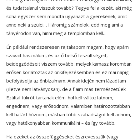
és tudattalanul visszük tovább? Tegye fel a kezét, aki még
soha egyszer sem mondta ugyanazt a gyerekének, amit
anno neki a szülei… Háromig számolok, edd meg ami a
tányérodon van, hinni meg a templomban kell…
Én például rendszeresen rajtakapom magam, hogy apám
szavait használom, és az ő belső feszültségeit,
beidegződéseit viszem tovább, melyek kamasz koromban
erősen korlátoztak az önkifejezésemben és ez mai napig
befolyásolja az önbizalmam. Annak idején nem lázadtam
(illetve nem látványosan), de a fiaim más természetűek.
Ezáltal tükröt tartanak elém: hol kell változtatnom,
engednem, vagy erősödnöm. Valamiben határozottabban
kell határt húznom, másban több szabadságot kell adnom,
vagy hatékonyabban kommunikálni – és így tovább.
Ha ezeket az összefüggéseket észrevesszük (vagy