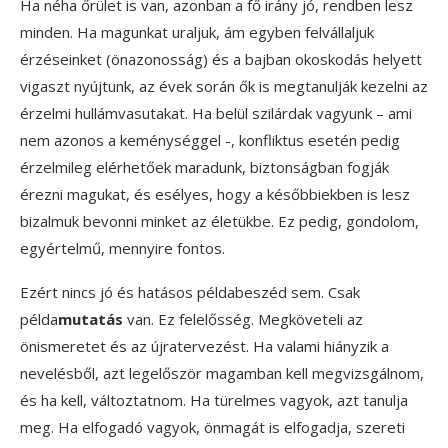
Ha néha őrület is van, azonban a fő irány jó, rendben lesz
minden. Ha magunkat uraljuk, ám egyben felvállaljuk
érzéseinket (önazonosság) és a bajban okoskodás helyett
vigaszt nyújtunk, az évek során ők is megtanulják kezelni az
érzelmi hullámvasutakat. Ha belül szilárdak vagyunk – ami
nem azonos a keménységgel -, konfliktus esetén pedig
érzelmileg elérhetőek maradunk, biztonságban fogják
érezni magukat, és esélyes, hogy a későbbiekben is lesz
bizalmuk bevonni minket az életükbe. Ez pedig, gondolom,
egyértelmű, mennyire fontos.
Ezért nincs jó és hatásos példabeszéd sem. Csak
példa
mutatás
van. Ez felelősség. Megköveteli az
önismeretet és az újratervezést. Ha valami hiányzik a
nevelésből, azt legelőször magamban kell megvizsgálnom,
és ha kell, változtatnom. Ha türelmes vagyok, azt tanulja
meg. Ha elfogadó vagyok, önmagát is elfogadja, szereti