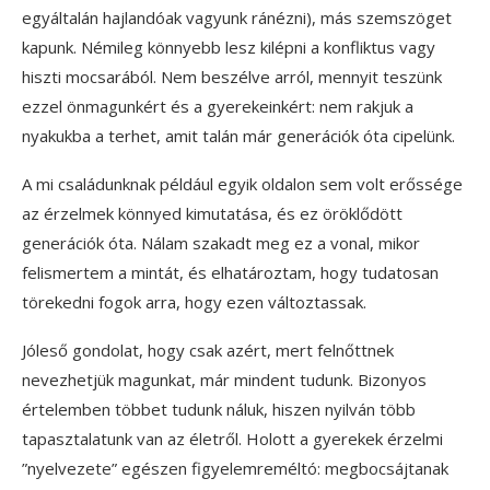
egyáltalán hajlandóak vagyunk ránézni), más szemszöget
kapunk. Némileg könnyebb lesz kilépni a konfliktus vagy
hiszti mocsarából. Nem beszélve arról, mennyit teszünk
ezzel önmagunkért és a gyerekeinkért: nem rakjuk a
nyakukba a terhet, amit talán már generációk óta cipelünk.
A mi családunknak például egyik oldalon sem volt erőssége
az érzelmek könnyed kimutatása, és ez öröklődött
generációk óta. Nálam szakadt meg ez a vonal, mikor
felismertem a mintát, és elhatároztam, hogy tudatosan
törekedni fogok arra, hogy ezen változtassak.
Jóleső gondolat, hogy csak azért, mert felnőttnek
nevezhetjük magunkat, már mindent tudunk. Bizonyos
értelemben többet tudunk náluk, hiszen nyilván több
tapasztalatunk van az életről. Holott a gyerekek érzelmi
”nyelvezete” egészen figyelemreméltó: megbocsájtanak