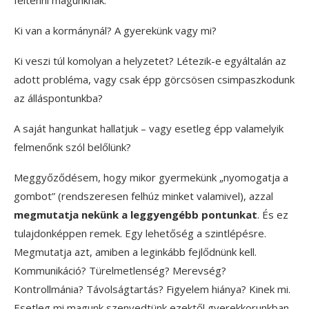
feltenni magunknak.
Ki van a kormánynál? A gyerekünk vagy mi?
Ki veszi túl komolyan a helyzetet? Létezik-e egyáltalán az
adott probléma, vagy csak épp görcsösen csimpaszkodunk
az álláspontunkba?
A saját hangunkat hallatjuk – vagy esetleg épp valamelyik
felmenőnk szól belőlünk?
Meggyőződésem, hogy mikor gyermekünk „nyomogatja a
gombot” (rendszeresen felhúz minket valamivel), azzal
megmutatja nekünk a leggyengébb pontunkat
. És ez
tulajdonképpen remek. Egy lehetőség a szintlépésre.
Megmutatja azt, amiben a leginkább fejlődnünk kell.
Kommunikáció? Türelmetlenség? Merevség?
Kontrollmánia? Távolságtartás? Figyelem hiánya? Kinek mi.
Esetleg mi magunk szenvedtünk ezektől gyerekkorunkban,