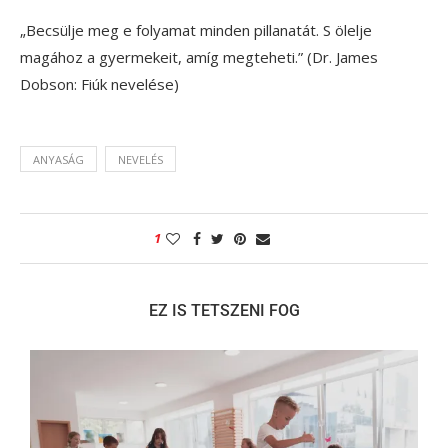
„Becsülje meg e folyamat minden pillanatát. S ölelje
magához a gyermekeit, amíg megteheti.” (Dr. James
Dobson: Fiúk nevelése)
ANYASÁG
NEVELÉS
1
EZ IS TETSZENI FOG