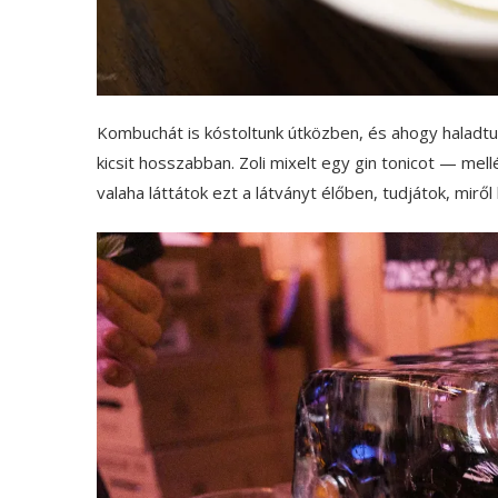
Kombuchát is kóstoltunk útközben, és ahogy haladtun
kicsit hosszabban. Zoli mixelt egy gin tonicot — mel
valaha láttátok ezt a látványt élőben, tudjátok, miről