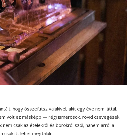
tált, hogy összefutsz valakivel, akit egy éve nem láttál.
em volt ez másképp — régi ismerősök, rövid csevegések,
: nem csak az ételekről és borokról szól, hanem arról a
 csak itt lehet megtalálni.