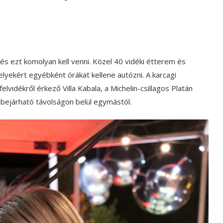
 és ezt komolyan kell venni. Közel 40 vidéki étterem és
elyekért egyébként órákat kellene autózni. A karcagi
lvidékről érkező Villa Kabala, a Michelin-csillagos Platán
 bejárható távolságon belül egymástól.