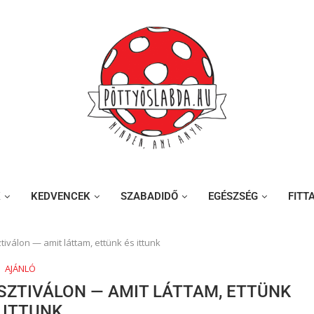
K
KEDVENCEK
SZABADIDŐ
EGÉSZSÉG
FITT
iválon — amit láttam, ettünk és ittunk
AJÁNLÓ
SZTIVÁLON — AMIT LÁTTAM, ETTÜNK
 ITTUNK