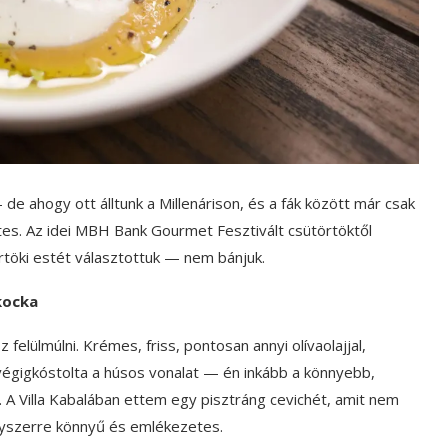
de ahogy ott álltunk a Millenárison, és a fák között már csak
letes. Az idei MBH Bank Gourmet Fesztivált csütörtöktől
rtöki estét választottuk — nem bánjuk.
kocka
 felülmúlni. Krémes, friss, pontosan annyi olívaolajjal,
végigkóstolta a húsos vonalat — én inkább a könnyebb,
 A Villa Kabalában ettem egy pisztráng cevichét, amit nem
 egyszerre könnyű és emlékezetes.