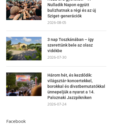
Nulladik Napon együtt
bulizhatnak a régi és az új
Sziget-generációk
2026-08-05
3 nap Toszkánában – így
szerettünk bele az olasz
vidékbe
2026-07-30
Három hét, és kezdődik:
világsztár-koncertekkel,
borokkal és divatbemutatókkal
ünnepeljük a nyarat a 14.
Paloznaki Jazzpikniken
2026-07-24
Facebook