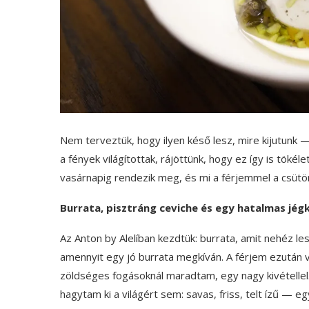
Nem terveztük, hogy ilyen késő lesz, mire kijutunk — 
a fények világítottak, rájöttünk, hogy ez így is töké
vasárnapig rendezik meg, és mi a férjemmel a csütö
Burrata, pisztráng ceviche és egy hatalmas jég
Az Anton by Alelíban kezdtük: burrata, amit nehéz lesz
amennyit egy jó burrata megkíván. A férjem ezután 
zöldséges fogásoknál maradtam, egy nagy kivétellel.
hagytam ki a világért sem: savas, friss, telt ízű —