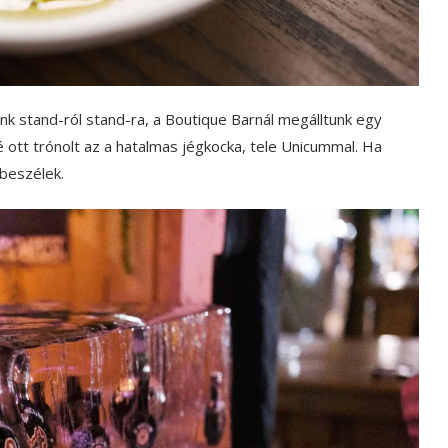
k stand-ról stand-ra, a Boutique Barnál megálltunk egy
lé ott trónolt az a hatalmas jégkocka, tele Unicummal. Ha
 beszélek.