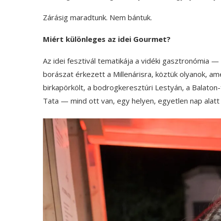
Zárásig maradtunk. Nem bántuk.
Miért különleges az idei Gourmet?
Az idei fesztivál tematikája a vidéki gasztronómia —
borászat érkezett a Millenárisra, köztük olyanok, am
birkapörkölt, a bodrogkeresztúri Lestyán, a Balaton-fe
Tata — mind ott van, egy helyen, egyetlen nap alatt