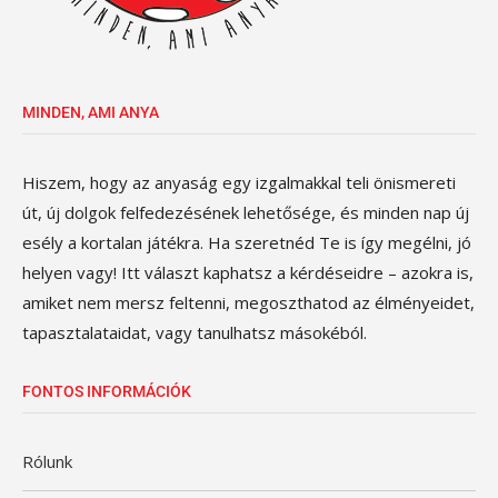
MINDEN, AMI ANYA
Hiszem, hogy az anyaság egy izgalmakkal teli önismereti
út, új dolgok felfedezésének lehetősége, és minden nap új
esély a kortalan játékra. Ha szeretnéd Te is így megélni, jó
helyen vagy! Itt választ kaphatsz a kérdéseidre – azokra is,
amiket nem mersz feltenni, megoszthatod az élményeidet,
tapasztalataidat, vagy tanulhatsz másokéból.
FONTOS INFORMÁCIÓK
Rólunk