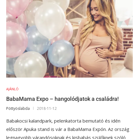
AJÁNLÓ
BabaMama Expo – hangolódjatok a családra!
Pöttyöslabda
2018-11-12
Babakocsi kalandpark, pelenkatorta bemutató és idén
először Apuka stand is vár a BabaMama Expón. Az ország
legnagyobb várandósoknak és kisbabás szülőknek szóló