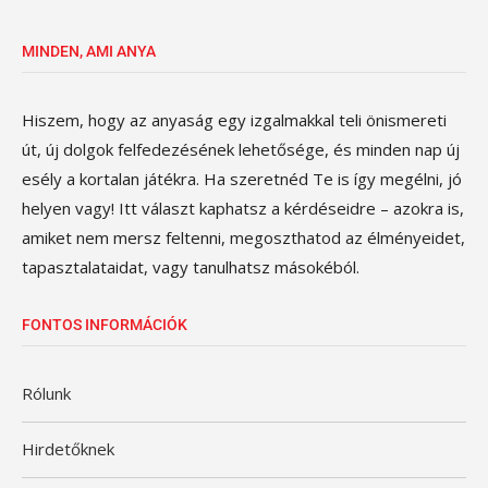
MINDEN, AMI ANYA
Hiszem, hogy az anyaság egy izgalmakkal teli önismereti
út, új dolgok felfedezésének lehetősége, és minden nap új
esély a kortalan játékra. Ha szeretnéd Te is így megélni, jó
helyen vagy! Itt választ kaphatsz a kérdéseidre – azokra is,
amiket nem mersz feltenni, megoszthatod az élményeidet,
tapasztalataidat, vagy tanulhatsz másokéból.
FONTOS INFORMÁCIÓK
Rólunk
Hirdetőknek