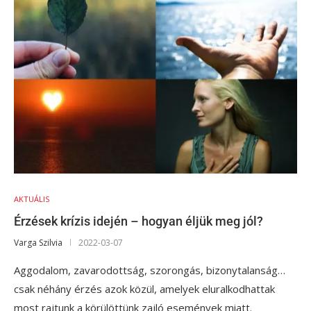
AKTUÁLIS
Érzések krízis idején – hogyan éljük meg jól?
Varga Szilvia
2022-03-07
Aggodalom, zavarodottság, szorongás, bizonytalanság…
csak néhány érzés azok közül, amelyek eluralkodhattak
most rajtunk a körülöttünk zajló események miatt.