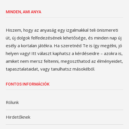
MINDEN, AMI ANYA
Hiszem, hogy az anyaság egy izgalmakkal teli önismereti
út, új dolgok felfedezésének lehetősége, és minden nap új
esély a kortalan játékra. Ha szeretnéd Te is így megélni, jó
helyen vagy! Itt választ kaphatsz a kérdéseidre – azokra is,
amiket nem mersz feltenni, megoszthatod az élményeidet,
tapasztalataidat, vagy tanulhatsz másokéból.
FONTOS INFORMÁCIÓK
Rólunk
Hirdetőknek