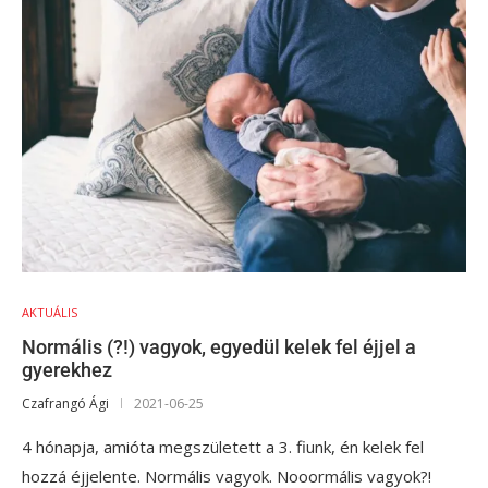
AKTUÁLIS
Normális (?!) vagyok, egyedül kelek fel éjjel a
gyerekhez
Czafrangó Ági
2021-06-25
4 hónapja, amióta megszületett a 3. fiunk, én kelek fel
hozzá éjjelente. Normális vagyok. Nooormális vagyok?!