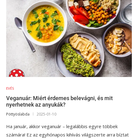
EVÉS
Veganuár: Miért érdemes belevágni, és mit
nyerhetnek az anyukák?
Pöttyöslabda
2025-01-10
Ha január, akkor veganuár – legalábbis egyre többek
számára! Ez az egyhónapos kihívás világszerte arra bíztat