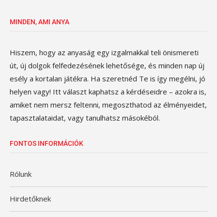
MINDEN, AMI ANYA
Hiszem, hogy az anyaság egy izgalmakkal teli önismereti
út, új dolgok felfedezésének lehetősége, és minden nap új
esély a kortalan játékra. Ha szeretnéd Te is így megélni, jó
helyen vagy! Itt választ kaphatsz a kérdéseidre – azokra is,
amiket nem mersz feltenni, megoszthatod az élményeidet,
tapasztalataidat, vagy tanulhatsz másokéból.
FONTOS INFORMÁCIÓK
Rólunk
Hirdetőknek