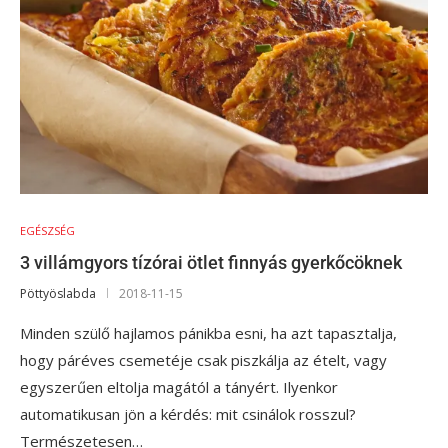
EGÉSZSÉG
3 villámgyors tízórai ötlet finnyás gyerkőcöknek
Pöttyöslabda
2018-11-15
Minden szülő hajlamos pánikba esni, ha azt tapasztalja,
hogy páréves csemetéje csak piszkálja az ételt, vagy
egyszerűen eltolja magától a tányért. Ilyenkor
automatikusan jön a kérdés: mit csinálok rosszul?
Természetesen…