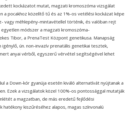
kedett kockázatot mutat, magzati kromoszóma vizsgálat
ben a pocakhoz közelítő tű és az 1%-os vetélési kockázat képe
z- vagy méhlepény-mintavétellel történik, és valóban rejt
z egyetlen módszer a magzati kromoszóma-
lekes Tibor, a PrenaTest Központ genetikusa. Manapság
igénylő, ún. non-invazív prenatális genetikai tesztek,
ert anyai vérből, egyszerű vérvétel segítségével lehet
 a Down-kór gyanúja esetén kiváló alternatívát nyújtanak a
n. Ezek a vizsgálatok közel 100%-os pontossággal mutatják
enlétét a magzatban, de más eredetű fejlődési
k hatékony kiszűréséhez alapos, magas színvonalú