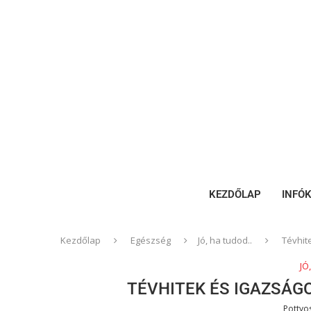
KEZDŐLAP
INFÓ
Kezdőlap
Egészség
Jó, ha tudod..
Tévhit
JÓ
TÉVHITEK ÉS IGAZSÁG
Pottyo