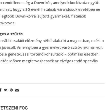
a-rendellenesség a Down-kór, amelynek kockázata együtt
nti azt, hogy a 35 évnél fiatalabb várandósok esetében ne
A legtöbb Down-kórral sújtott gyermeket, fiatalabb
zakorvos.
ges a szűrés
ábbi családi előzmény nélkül alakul ki a magzatban, ezért a
javasolt. Amennyiben a gyermeket váró szülőknek már volt
os a genetikussal történő konzultáció – optimális esetben
esetén időben megtervezhessék az elvégezendő speciális
 TETSZENI FOG