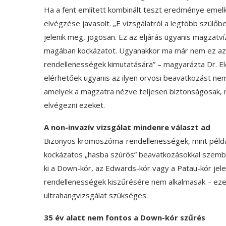
Ha a fent említett kombinált teszt eredménye emel
elvégzése javasolt. „E vizsgálatról a legtöbb szülő
jelenik meg, jogosan. Ez az eljárás ugyanis magzatví
magában kockázatot. Ugyanakkor ma már nem ez a
rendellenességek kimutatására” – magyarázta Dr. E
elérhetőek ugyanis az ilyen orvosi beavatkozást nem 
amelyek a magzatra nézve teljesen biztonságosak, m
elvégezni ezeket.
A non-invazív vizsgálat mindenre választ ad
Bizonyos kromoszóma-rendellenességek, mint például
kockázatos „hasba szúrós” beavatkozásokkal szembe
ki a Down-kór, az Edwards-kór vagy a Patau-kór jel
rendellenességek kiszűrésére nem alkalmasak – eze
ultrahangvizsgálat szükséges.
35 év alatt nem fontos a Down-kór szűrés