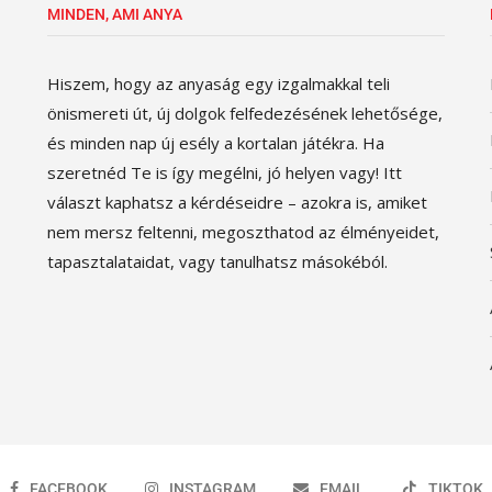
MINDEN, AMI ANYA
Hiszem, hogy az anyaság egy izgalmakkal teli
önismereti út, új dolgok felfedezésének lehetősége,
és minden nap új esély a kortalan játékra. Ha
szeretnéd Te is így megélni, jó helyen vagy! Itt
választ kaphatsz a kérdéseidre – azokra is, amiket
nem mersz feltenni, megoszthatod az élményeidet,
tapasztalataidat, vagy tanulhatsz másokéból.
FACEBOOK
INSTAGRAM
EMAIL
TIKTOK