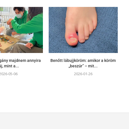
agány majdnem annyira
Benőtt lábujjköröm: amikor a köröm
áj, mint a...
„beszúr” – mit...
2026-05-06
2026-01-26