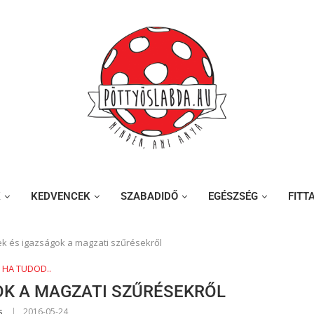
K
KEDVENCEK
SZABADIDŐ
EGÉSZSÉG
FITT
ek és igazságok a magzati szűrésekről
, HA TUDOD..
OK A MAGZATI SZŰRÉSEKRŐL
s
2016-05-24