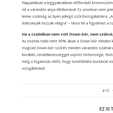
Napjainkban a leggyakrabban előforduló kromoszóm
nő a várandós anya életkorával. Ez azonban nem jele
lenne szükség az ilyen jellegű szűrővizsgálatokra. „
édesanyák hozzák világra” – hívta fel a figyelmet a s
Ha a családban nem volt Down-kór, nem szüksé
Az esetek több mint 90%-ában a Down-kór minden kor
magzati Down-kór szűrés minden várandós számára 
korábbi, rendellenességgel sújtott terhessége, font
még a fogamzás előtt, hogy ismétlődési kockázat 
vizsgálatokat.
0
EZ IS