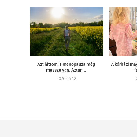
Azt hittem, a menopauza még
A kórházi m
messze van. Aztán...
f
2026-06-12