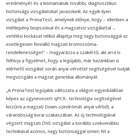
eredményét és a kismamának további, diagnosztikus
biztonságú vizsgálatokat javasolunk. Az egyik ilyen
vizsgálat a PrenaTest, amelynek előnye, hogy – ellenben a
méhlepény biopsziával és a magzatvíz vizsgálattal -,
vetélési kockázat nélkül állapítja meg nagy biztonsággal az
esetlegesen fennálló magzati kromoszóma-
rendellenességet” – magyarázza a szakértő, aki arra is
felhívja a figyelmet, hogy a legújabb, már hazánkban is
elérhető vizsgálat során anyai vérvétel segítségével tudják
megvizsgálni a magzat genetikai állományát.
„A PrenaTest legújabb változata a világon egyedülállóan
képes az úgynevezett qPCR- technológia segítségével
kiszűrni a magzati Down-szindrómát anyai vérből, a
várandósság korai szakaszában. Az új technológiával
végzett magzati DNS vizsgálat a korábbi szekvenálási
technikával azonos, nagy biztonsággal ismeri fel a