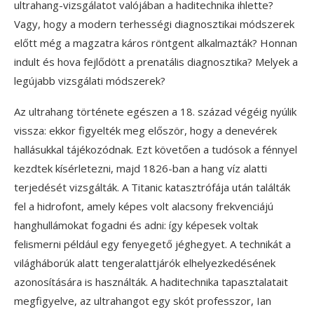
ultrahang-vizsgálatot valójában a haditechnika ihlette?
Vagy, hogy a modern terhességi diagnosztikai módszerek
előtt még a magzatra káros röntgent alkalmazták? Honnan
indult és hova fejlődött a prenatális diagnosztika? Melyek a
legújabb vizsgálati módszerek?
Az ultrahang története egészen a 18. század végéig nyúlik
vissza: ekkor figyelték meg először, hogy a denevérek
hallásukkal tájékozódnak. Ezt követően a tudósok a fénnyel
kezdtek kísérletezni, majd 1826-ban a hang víz alatti
terjedését vizsgálták. A Titanic katasztrófája után találták
fel a hidrofont, amely képes volt alacsony frekvenciájú
hanghullámokat fogadni és adni: így képesek voltak
felismerni például egy fenyegető jéghegyet. A technikát a
világháborúk alatt tengeralattjárók elhelyezkedésének
azonosítására is használták. A haditechnika tapasztalatait
megfigyelve, az ultrahangot egy skót professzor, Ian