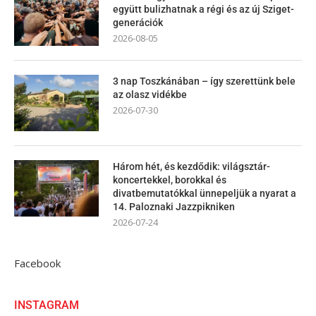
együtt bulizhatnak a régi és az új Sziget-
generációk
2026-08-05
3 nap Toszkánában – így szerettünk bele
az olasz vidékbe
2026-07-30
Három hét, és kezdődik: világsztár-
koncertekkel, borokkal és
divatbemutatókkal ünnepeljük a nyarat a
14. Paloznaki Jazzpikniken
2026-07-24
Facebook
INSTAGRAM