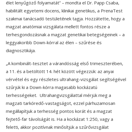
élet lenyűgöző folyamatát” – mondta el Dr. Papp Csaba,
habilitált egyetemi docens, klinikai genetikus, a PrenaTest
szakmai tanácsadó testületének tagja. Hozzátette, hogy a
magzat anatómiai vizsgálata mellett fontos része a
terhesgondozásnak a magzat genetikai betegségeinek – a
leggyakoribb Down-kórral az élen – szűrése és
diagnosztikája.
„A kombinált-tesztet a várandósság első trimeszterében,
a 11. és a betöltött 14. hét között végezzük: az anyai
vérvétel és egy részletes ultrahang-vizsgálat segítségével
szűrjük ki a Down-kórra magasabb kockázatú
terhességeket. Ultrahangvizsgálattal mérjük meg a
magzati tarkóredő-vastagságot, ezzel párhuzamosan
megállapítjuk a terhesség pontos korát és a magzat
fejtető-far távolságát is. Ha a kockázat 1:250, vagy a
feletti, akkor pozitívnak minősítjük a szűrővizsgálat