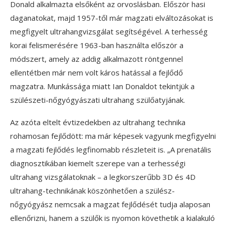
Donald alkalmazta elsőként az orvoslásban. Először hasi
daganatokat, majd 1957-től már magzati elváltozásokat is
megfigyelt ultrahangvizsgálat segítségével. A terhesség
korai felismerésére 1963-ban használta először a
módszert, amely az addig alkalmazott röntgennel
ellentétben már nem volt káros hatással a fejlődő
magzatra. Munkássága miatt Ian Donaldot tekintjük a
szülészeti-nőgyógyászati ultrahang szülőatyjának.
Az azóta eltelt évtizedekben az ultrahang technika
rohamosan fejlődött: ma már képesek vagyunk megfigyelni
a magzati fejlődés legfinomabb részleteit is. „A prenatális
diagnosztikában kiemelt szerepe van a terhességi
ultrahang vizsgálatoknak – a legkorszerűbb 3D és 4D
ultrahang-technikának köszönhetően a szülész-
nőgyógyász nemcsak a magzat fejlődését tudja alaposan
ellenőrizni, hanem a szülők is nyomon követhetik a kialakuló