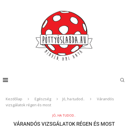
Kezdőlap
Egészség
Jó, ha tudod..
Várandós
vizsgálatok régen és most
JÓ, HA TUDOD..
VÁRANDÓS VIZSGÁLATOK RÉGEN ÉS MOST