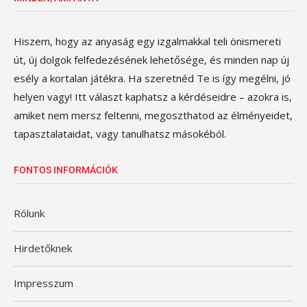
Hiszem, hogy az anyaság egy izgalmakkal teli önismereti
út, új dolgok felfedezésének lehetősége, és minden nap új
esély a kortalan játékra. Ha szeretnéd Te is így megélni, jó
helyen vagy! Itt választ kaphatsz a kérdéseidre – azokra is,
amiket nem mersz feltenni, megoszthatod az élményeidet,
tapasztalataidat, vagy tanulhatsz másokéból.
FONTOS INFORMÁCIÓK
Rólunk
Hirdetőknek
Impresszum