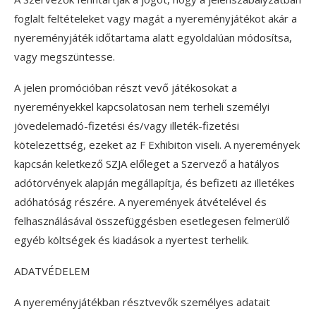
foglalt feltételeket vagy magát a nyereményjátékot akár a
nyereményjáték időtartama alatt egyoldalúan módosítsa,
vagy megszüntesse.
A jelen promócióban részt vevő játékosokat a
nyereményekkel kapcsolatosan nem terheli személyi
jövedelemadó-fizetési és/vagy illeték-fizetési
kötelezettség, ezeket az F Exhibiton viseli. A nyeremények
kapcsán keletkező SZJA előleget a Szervező a hatályos
adótörvények alapján megállapítja, és befizeti az illetékes
adóhatóság részére. A nyeremények átvételével és
felhasználásával összefüggésben esetlegesen felmerülő
egyéb költségek és kiadások a nyertest terhelik.
ADATVÉDELEM
A nyereményjátékban résztvevők személyes adatait