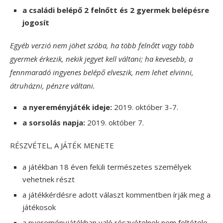
a családi belépő 2 felnőtt és 2 gyermek belépésre
jogosít
Egyéb verzió nem jöhet szóba, ha több felnőtt vagy több
gyermek érkezik, nekik jegyet kell váltani; ha kevesebb, a
fennmaradó ingyenes belépő elveszik, nem lehet elvinni,
átruházni, pénzre váltani.
a nyereményjáték ideje:
2019. október 3-7.
a sorsolás napja:
2019. október 7.
RÉSZVÉTEL, A JÁTÉK MENETE
a játékban 18 éven felüli természetes személyek
vehetnek részt
a játékkérdésre adott választ kommentben írják meg a
játékosok
a nyereményjátékban való részvételnek nem feltétele