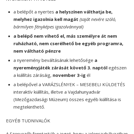
a belépőt a nyertes
a helyszínen válthatja be,
melyhez igazolnia kell magát
(saját nevére szóló,
bármilyen fényképes igazolvánnyal)
a belépő nem vihető el, más személyre át nem
ruházható, nem cserélhető be egyéb programra,
nem váltható pénzre
a nyeremény beváltásának lehetősége
a
nyereményjáték zárását követő 3. naptól
egészen
a kiállítás zárásáig,
november 3-ig
él
a belépővel a VARÁZSLÉNYEK – MESEBELI KÜLDETÉS
interaktív kiállítás, illetve a Vajdahunyadvár
(Mezőgazdasági Múzeum) összes egyéb kiállítása is
megtekinthető.
EGYÉB TUDNIVALÓK
A Szervezők fenntartják a jogot, hogy a jelenszabályzatban