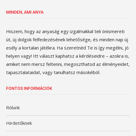
MINDEN, AMI ANYA
Hiszem, hogy az anyaság egy izgalmakkal teli önismereti
út, új dolgok felfedezésének lehetősége, és minden nap új
esély a kortalan játékra. Ha szeretnéd Te is így megélni, jó
helyen vagy! Itt választ kaphatsz a kérdéseidre – azokra is,
amiket nem mersz feltenni, megoszthatod az élményeidet,
tapasztalataidat, vagy tanulhatsz másokéból.
FONTOS INFORMÁCIÓK
Rólunk
Hirdetőknek