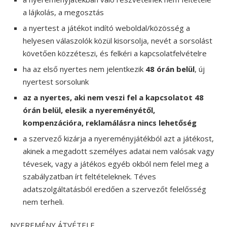
a lájkolás, a megosztás
a nyertest a játékot indító weboldal/közösség a
helyesen válaszolók közül kisorsolja, nevét a sorsolást
követően közzéteszi, és felkéri a kapcsolatfelvételre
ha az első nyertes nem jelentkezik
48 órán belül
, új
nyertest sorsolunk
az a nyertes, aki nem veszi fel a kapcsolatot 48
órán belül, elesik a nyereményétől,
kompenzációra, reklamálásra nincs lehetőség
a szervező kizárja a nyereményjátékból azt a játékost,
akinek a megadott személyes adatai nem valósak vagy
tévesek, vagy a játékos egyéb okból nem felel meg a
szabályzatban írt feltételeknek. Téves
adatszolgáltatásból eredően a szervezőt felelősség
nem terheli.
NYEREMÉNY ÁTVÉTELE