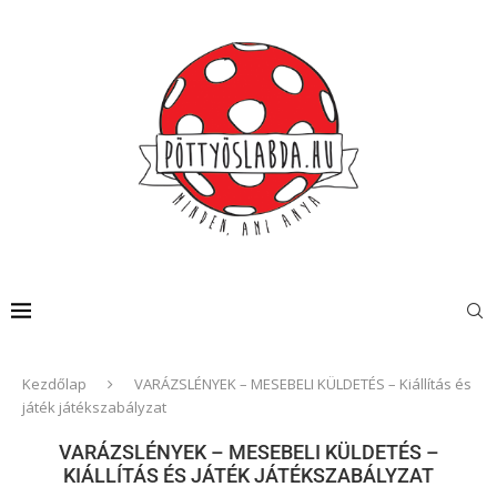
Kezdőlap
VARÁZSLÉNYEK – MESEBELI KÜLDETÉS – Kiállítás és
játék játékszabályzat
VARÁZSLÉNYEK – MESEBELI KÜLDETÉS –
KIÁLLÍTÁS ÉS JÁTÉK JÁTÉKSZABÁLYZAT