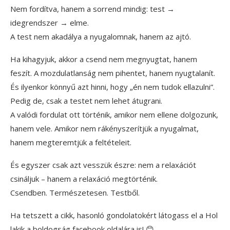
Nem fordítva, hanem a sorrend mindig: test →
idegrendszer → elme.
A test nem akadálya a nyugalomnak, hanem az ajtó.
Ha kihagyjuk, akkor a csend nem megnyugtat, hanem
feszít. A mozdulatlanság nem pihentet, hanem nyugtalanít.
És ilyenkor könnyű azt hinni, hogy „én nem tudok ellazulni”.
Pedig de, csak a testet nem lehet átugrani.
A valódi fordulat ott történik, amikor nem ellene dolgozunk,
hanem vele. Amikor nem rákényszerítjük a nyugalmat,
hanem megteremtjük a feltételeit.
És egyszer csak azt vesszük észre: nem a relaxációt
csináljuk – hanem a relaxáció megtörténik.
Csendben. Természetesen. Testből.
Ha tetszett a cikk, hasonló gondolatokért látogass el a Hol
lakik a boldogság facebook oldalára is! 😊