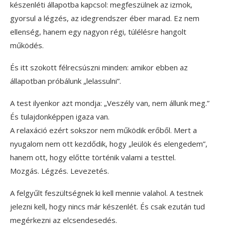
készenléti állapotba kapcsol: megfeszülnek az izmok,
gyorsul a légzés, az idegrendszer éber marad. Ez nem
ellenség, hanem egy nagyon régi, túlélésre hangolt
működés.
És itt szokott félrecsúszni minden: amikor ebben az
állapotban próbálunk „lelassulni”.
A test ilyenkor azt mondja: „Veszély van, nem állunk meg.”
És tulajdonképpen igaza van.
A relaxáció ezért sokszor nem működik erőből. Mert a
nyugalom nem ott kezdődik, hogy „leülök és elengedem”,
hanem ott, hogy előtte történik valami a testtel.
Mozgás. Légzés. Levezetés.
A felgyűlt feszültségnek ki kell mennie valahol. A testnek
jelezni kell, hogy nincs már készenlét. És csak ezután tud
megérkezni az elcsendesedés.