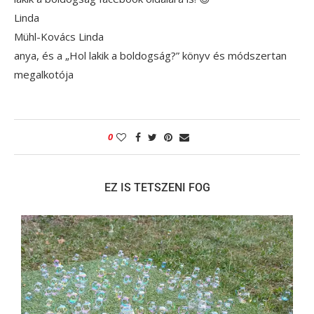
Linda
Mühl-Kovács Linda
anya, és a „Hol lakik a boldogság?” könyv és módszertan
megalkotója
0
EZ IS TETSZENI FOG