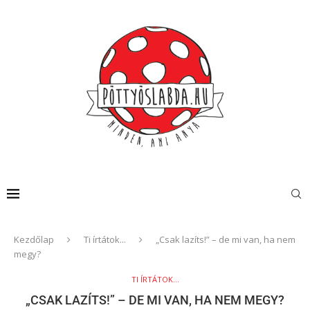
Kezdőlap
Ti írtátok...
„Csak lazíts!” – de mi van, ha nem
megy?
TI ÍRTÁTOK...
„CSAK LAZÍTS!” – DE MI VAN, HA NEM MEGY?