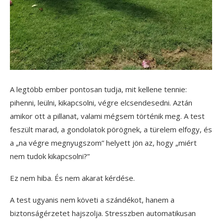
A legtöbb ember pontosan tudja, mit kellene tennie:
pihenni, leülni, kikapcsolni, végre elcsendesedni. Aztán
amikor ott a pillanat, valami mégsem történik meg. A test
feszült marad, a gondolatok pörögnek, a türelem elfogy, és
a „na végre megnyugszom” helyett jön az, hogy „miért
nem tudok kikapcsolni?”
Ez nem hiba. És nem akarat kérdése.
A test ugyanis nem követi a szándékot, hanem a
biztonságérzetet hajszolja. Stresszben automatikusan