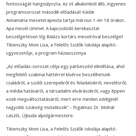
fontosságát hangsúlyozta. Az öt alkalomból álló, ingyenes
programsorozat második előadását Kádár
Annamária meseterapeuta tartja március 1-én 18 órakor,
Apa mesél címmel. A kapcsolódó kerekasztal-
beszélgetésen Víg Balázs kortárs meseíróval beszélget
Tibenszky Moni Lisa, a Felelős Szülők Iskolája alapító-
ügyvezetője, a program háziasszonya.
„Az előadás-sorozat célja egy párbeszéd elindítása, ahol
megfelelő szakmai háttérrel kísérve beszélhetünk
családról, a szülői szerepekről és feladatokról, nevelésről,
a média hatásáról, a társadalmi elvárásokról, vagy éppen
ezek megváltoztatásáról, mert erre minden eddiginél
nagyobb szükség mutatkozik” – fogalmaz Dr. Molnár
László, Újbuda alpolgármestere.
Tibenszky Moni Lisa, a Felelős Szülők Iskolája alapító-