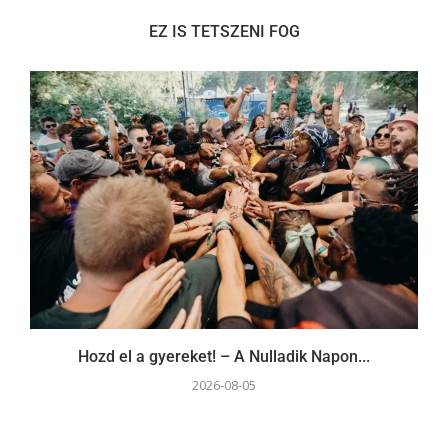
EZ IS TETSZENI FOG
Hozd el a gyereket! – A Nulladik Napon...
2026-08-05