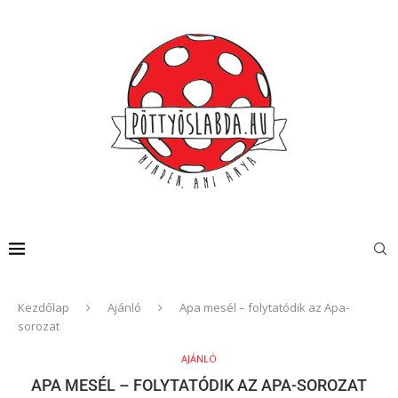
Kezdőlap
Ajánló
Apa mesél – folytatódik az Apa-
sorozat
AJÁNLÓ
APA MESÉL – FOLYTATÓDIK AZ APA-SOROZAT