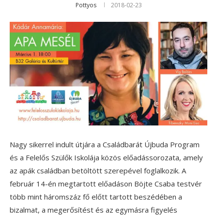
Pottyos
2018-02-23
Nagy sikerrel indult útjára a Családbarát Újbuda Program
és a Felelős Szülők Iskolája közös előadássorozata, amely
az apák családban betöltött szerepével foglalkozik. A
február 14-én megtartott előadáson Böjte Csaba testvér
több mint háromszáz fő előtt tartott beszédében a
bizalmat, a megerősítést és az egymásra figyelés