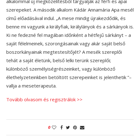
alkalommal új megközelítésből tárgyalják az férfi és apai
szerepeket. A második alkalom Kádár Annamária Apa mesél
című előadásával indul. „A mese mindig újrakezdődik, és
benne mi vagyunk a királyfiak, királylányok és a sárkányok is.
Ki ne fedezné fel magában időnként a hétfejű sárkányt – a
saját félelmeinek, szorongásainak vagy akár saját belső
boszorkányainak megtestesítőjét? A mesék szereplői
tehát a saját életünk, belső lelki terünk szereplői;
különböző személyiségrészeinket, vagy különböző
élethelyzeteinkben betöltött szerepeinket is jelenthetik ”–
vallja a meseterapeuta.
Tovább olvasom és regisztrálok >>
0