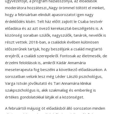
ügyvezetője, a program háziasszonya, az előadások
moderátora hozzáteszi:„Nagy örömmel töltött el minket,
hogy a februárban elindult apasorozatot igen nagy
érdeklődés kíséri. Telt ház előtt zajlott le Csaba testvér
előadása és az azt övező kerekasztal-beszélgetés is. A
közönség soraiban szülők, nagyszülők, tanárok, nevelők is
részt vettek. 2018-ban, a családok évében különösen
időszerűnek tartjuk, hogy beszéljünk a család megtartó
erejéről, a családi szerepekről. Fontosak az életmesék, de
érzelmi feloldások is, amikről Kádár Annamária
meseterapeuta fog beszélni a következő előadásunkon. A
sorozatban velünk lesz még Léder László pszichológus,
Varga István jövőkutató és Tari Annamária klinikai
szakpszichológus is, akik szakmailag és emberileg is
értékes gondolatokkal látják el a közönséget.
A februártól májusig öt előadásból álló sorozaton minden