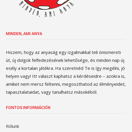
MINDEN, AMI ANYA
Hiszem, hogy az anyaság egy izgalmakkal teli önismereti
út, új dolgok felfedezésének lehetősége, és minden nap új
esély a kortalan játékra. Ha szeretnéd Te is így megélni, jó
helyen vagy! Itt választ kaphatsz a kérdéseidre – azokra is,
amiket nem mersz feltenni, megoszthatod az élményeidet,
tapasztalataidat, vagy tanulhatsz másokéból.
FONTOS INFORMÁCIÓK
Rólunk