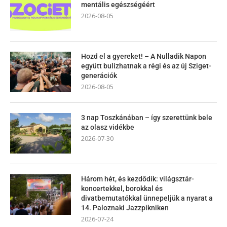
mentális egészségéért
2026-08-05
Hozd el a gyereket! – A Nulladik Napon
együtt bulizhatnak a régi és az új Sziget-
generációk
2026-08-05
3 nap Toszkánában – így szerettünk bele
az olasz vidékbe
2026-07-30
Három hét, és kezdődik: világsztár-
koncertekkel, borokkal és
divatbemutatókkal ünnepeljük a nyarat a
14. Paloznaki Jazzpikniken
2026-07-24