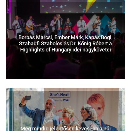
AKTUÁLIS
Borbás Marcsi, Ember Márk, Kapás Bogi,
Szabadfi Szabolcs és Dr. Kőnig Róbert a
Highlights of Hungary idei nagykövetei
AKTUÁLIS
Még mindig jelentősen kevesebb a női