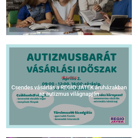
AKTUÁLIS
Csendes vásárlás a REGIO JÁTÉK áruházakban
az autizmus világnapján