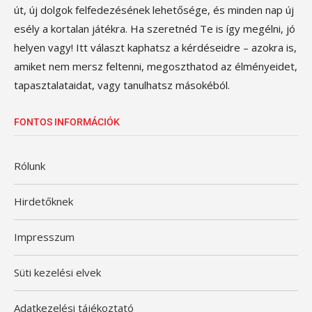
út, új dolgok felfedezésének lehetősége, és minden nap új
esély a kortalan játékra. Ha szeretnéd Te is így megélni, jó
helyen vagy! Itt választ kaphatsz a kérdéseidre – azokra is,
amiket nem mersz feltenni, megoszthatod az élményeidet,
tapasztalataidat, vagy tanulhatsz másokéból.
FONTOS INFORMÁCIÓK
Rólunk
Hirdetőknek
Impresszum
Süti kezelési elvek
Adatkezelési tájékoztató