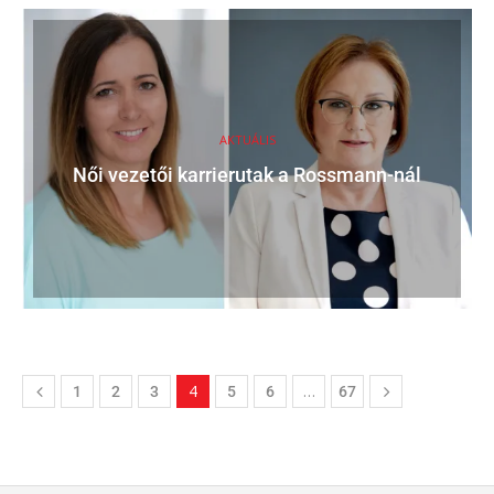
AKTUÁLIS
Női vezetői karrierutak a Rossmann-nál
4
…
1
2
3
5
6
67