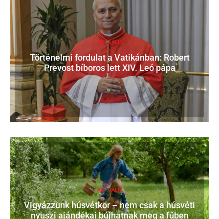
AKTUÁLIS
Történelmi fordulat a Vatikánban: Robert
Prevost bíboros lett XIV. Leó pápa
AKTUÁLIS
Vigyázzunk húsvétkor – nem csak a húsvéti
nyuszi ajándékai bújhatnak meg a fűben