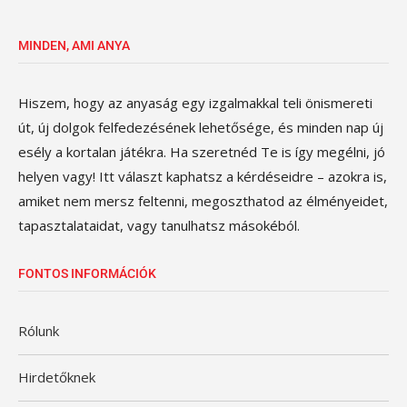
MINDEN, AMI ANYA
Hiszem, hogy az anyaság egy izgalmakkal teli önismereti
út, új dolgok felfedezésének lehetősége, és minden nap új
esély a kortalan játékra. Ha szeretnéd Te is így megélni, jó
helyen vagy! Itt választ kaphatsz a kérdéseidre – azokra is,
amiket nem mersz feltenni, megoszthatod az élményeidet,
tapasztalataidat, vagy tanulhatsz másokéból.
FONTOS INFORMÁCIÓK
Rólunk
Hirdetőknek