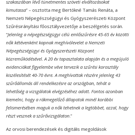
szakaszában lévő tünetmentes szöveti elváltozásokat
kimutassa
” – osztotta meg Bertókné Tamás Renáta, a
Nemzeti Népegészségügyi és Gyógyszerészeti Központ
Szűrésirányítási főosztályvezetője a beszélgetés során.
“
Jelenleg a népegészségügyi célú emlőszűrésre 45-65 év közötti
nők kétévenként kapnak meghívólevelet a Nemzeti
Népegészségügyi és Gyógyszerészeti Központ
közreműködésével. A 20 év tapasztalata alapján és a megújuló
evidenciákat figyelembe véve tervezik a szűrési korosztály
kiszélesítését 40-70 évre. A meghívottak részére jelenleg 43
szűrőállomás áll rendelkezésre az országban, tehát a
lehetőség a vizsgálatok elvégzéséhez adott. Fontos azonban
kiemelni, hogy a rákmegelőző állapotok minél korábbi
felismerésében maguk a nők tehetnek a legtöbbet, azzal, hogy
részt vesznek a szűrővizsgálaton
.”
Az orvosi berendezések és digitális megoldások