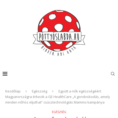
Kezdőlap
Egészség
Együtt a nők egészségéért:
Magyarországra érkezik a GE HealthCare „A gondoskodás, amely
minden nőhöz eljuthat” csúcstechnológiás Mammo kampánya
EGÉSZSÉG