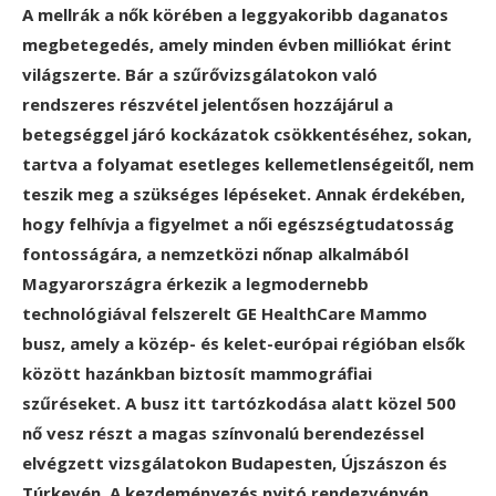
A mellrák a nők körében a leggyakoribb daganatos
megbetegedés, amely minden évben milliókat érint
világszerte. Bár a szűrővizsgálatokon való
rendszeres részvétel jelentősen hozzájárul a
betegséggel járó kockázatok csökkentéséhez, sokan,
tartva a folyamat esetleges kellemetlenségeitől, nem
teszik meg a szükséges lépéseket. Annak érdekében,
hogy felhívja a figyelmet a női egészségtudatosság
fontosságára, a nemzetközi nőnap alkalmából
Magyarországra érkezik a legmodernebb
technológiával felszerelt GE HealthCare Mammo
busz, amely a közép- és kelet-európai régióban elsők
között hazánkban biztosít mammográfiai
szűréseket. A busz itt tartózkodása alatt közel 500
nő vesz részt a magas színvonalú berendezéssel
elvégzett vizsgálatokon Budapesten, Újszászon és
Túrkevén. A kezdeményezés nyitó rendezvényén