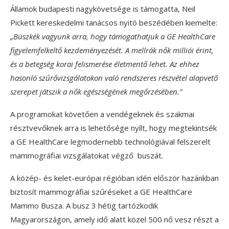
Államok budapesti nagykövetsége is támogatta, Neil
Pickett kereskedelmi tanácsos nyitó beszédében kiemelte:
„Büszkék vagyunk arra, hogy támogathatjuk a GE HealthCare
figyelemfelkeltő kezdeményezését. A mellrák nők milliói érint,
és a betegség korai felismerése életmentő lehet. Az ehhez
hasonló szűrővizsgálatokon való rendszeres részvétel alapvető
szerepet játszik a nők egészségének megőrzésében.”
A programokat követően a vendégeknek és szakmai
résztvevőknek arra is lehetősége nyílt, hogy megtekintsék
a GE HealthCare legmodernebb technológiával felszerelt
mammográfiai vizsgálatokat végző buszát.
A közép- és kelet-európai régióban idén először hazánkban
biztosít mammográfiai szűréseket a GE HealthCare
Mammo Busza. A busz 3 hétig tartózkodik
Magyarországon, amely idő alatt közel 500 nő vesz részt a