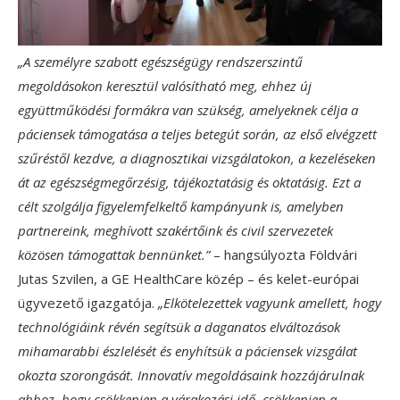
„A személyre szabott egészségügy rendszerszintű
megoldásokon keresztül valósítható meg, ehhez új
együttműködési formákra van szükség, amelyeknek célja a
páciensek támogatása a teljes betegút során, az első elvégzett
szűréstől kezdve, a diagnosztikai vizsgálatokon, a kezeléseken
át az egészségmegőrzésig, tájékoztatásig és oktatásig.
Ezt a
célt szolgálja figyelemfelkeltő kampányunk is, amelyben
partnereink, meghívott szakértőink és civil szervezetek
közösen támogattak bennünket.”
– hangsúlyozta Földvári
Jutas Szvilen, a GE HealthCare közép – és kelet-európai
ügyvezető igazgatója.
„Elkötelezettek vagyunk amellett, hogy
technológiáink révén segítsük a daganatos elváltozások
mihamarabbi észlelését és enyhítsük a páciensek vizsgálat
okozta szorongását. Innovatív megoldásaink hozzájárulnak
ahhoz, hogy csökkenjen a várakozási idő, csökkenjen a