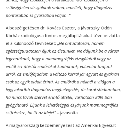
szükségtelen vizsgálatok száma, amellett, hogy diagnózis
pontosabbá és gyorsabbá váljon .”
A beszélgetésen dr. Kovács Eszter, a Jávorszky Ödön
Kórház radiológusa fontos megállapításokat téve oszlatta
el a különböző tévhiteket: „
Ne öntudatosan, hanem
egészségtudatosan éljük az életünket. Ne dőljünk be a városi
legendáknak, hogy a mammográfiás vizsgálattól vagy az
emlőt ért ütéstől emlőrákot kaphatunk, valamint tudjunk
arról, az emlőfájdalom a változó korral jár együtt és gyakran
csak az egyik oldalt érinti. Az emlőrák a nőknél a világon a
leggyakoribb daganatos megbetegedés, de korai stádiumban,
ha nincs távoli szervet érintő áttétel, várhatóan 80%-ban
gyógyítható. Éljünk a lehetőséggel és járjunk mammográfiás
szűrésekre, ha itt az ideje!”
– javasolta.
A magyarországi kezdeményezést az Amerikai Egyesült