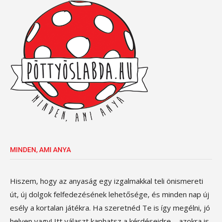
MINDEN, AMI ANYA
Hiszem, hogy az anyaság egy izgalmakkal teli önismereti
út, új dolgok felfedezésének lehetősége, és minden nap új
esély a kortalan játékra. Ha szeretnéd Te is így megélni, jó
helyen vagy! Itt választ kaphatsz a kérdéseidre – azokra is,