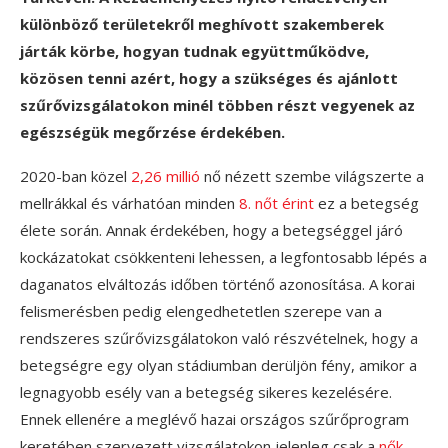
különböző területekről meghívott szakemberek
járták körbe, hogyan tudnak együttműködve,
közösen tenni azért, hogy a szükséges és ajánlott
szűrővizsgálatokon minél többen részt vegyenek az
egészségük megőrzése érdekében.
2020-ban közel
2,26 millió
nő nézett szembe világszerte a
mellrákkal és várhatóan minden
8. nőt érint
ez a betegség
élete során. Annak érdekében, hogy a betegséggel járó
kockázatokat csökkenteni lehessen, a legfontosabb lépés a
daganatos elváltozás időben történő azonosítása. A korai
felismerésben pedig elengedhetetlen szerepe van a
rendszeres szűrővizsgálatokon való részvételnek, hogy a
betegségre egy olyan stádiumban derüljön fény, amikor a
legnagyobb esély van a betegség sikeres kezelésére.
Ennek ellenére a meglévő hazai országos szűrőprogram
keretében szervezett vizsgálatokon jelenleg csak a
nők