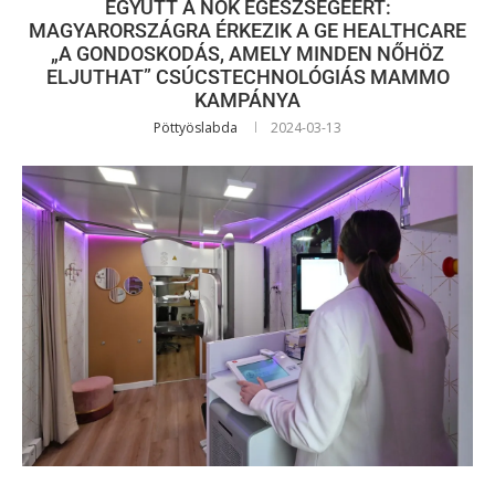
EGYÜTT A NŐK EGÉSZSÉGÉÉRT:
MAGYARORSZÁGRA ÉRKEZIK A GE HEALTHCARE
„A GONDOSKODÁS, AMELY MINDEN NŐHÖZ
ELJUTHAT” CSÚCSTECHNOLÓGIÁS MAMMO
KAMPÁNYA
Pöttyöslabda
2024-03-13