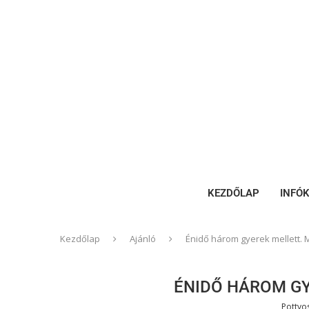
KEZDŐLAP
INFÓ
Kezdőlap
Ajánló
Énidő három gyerek mellett. 
ÉNIDŐ HÁROM GY
Pottyo