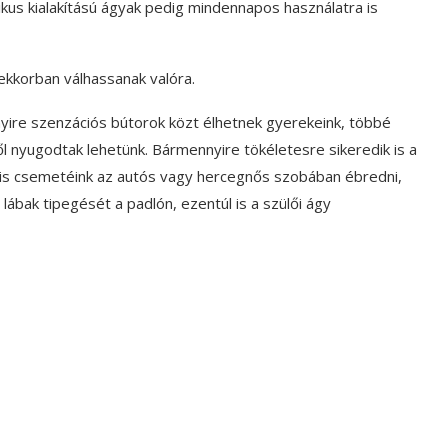
us kialakítású ágyak pedig mindennapos használatra is
ekkorban válhassanak valóra.
nyire szenzációs bútorok közt élhetnek gyerekeink, többé
ől nyugodtak lehetünk. Bármennyire tökéletesre sikeredik is a
s csemetéink az autós vagy hercegnős szobában ébredni,
 lábak tipegését a padlón, ezentúl is a szülői ágy