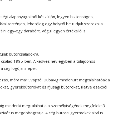
őségi alapanyagokból készüljön, legyen biztonságos,
kal történjen, lehetőleg egy helyről be tudjuk szerezni a
gálni egy-egy darabért, végül legyen értékálló is.
Cilek bútorcsaládokra.
rök család 1995-ben. A kedves név egyben a tulajdonos
a cég logója is eper.
ozás, mára már Svájctól Dubai-ig mindenütt megtalálhatóak a
kat, gyerekbútorokat és ifjúsági bútorokat, illetve ezekből
rukig mindenki megtalálhatja a személyiségének megfelelelő
szívét is megdobogtatja. A cég bútorai gyermekek által is