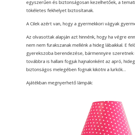
egyszerűen és biztonságosan kezelhetőek, a tematik
tökéletes fekhelyet biztosítanak.
A Cilek azért van, hogy a gyermekkori vágyak gyerm
Az olvasottak alapján azt hinnénk, hogy ha végre en
nem nem furakszanak mellénk a hideg lábaikkal. E fel
gyerekszoba berendezése, bármennyire szeretnek i
továbbra is hallani fogjuk hajnalonként az apró, hideg
biztonságos melegében fognak kikötni a lurkók…
Ajátékban megnyerhető lámpák: