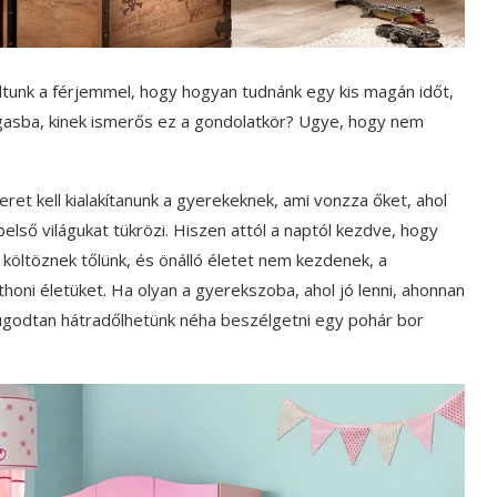
unk a férjemmel, hogy hogyan tudnánk egy kis magán időt,
agasba, kinek ismerős ez a gondolatkör? Ugye, hogy nem
eret kell kialakítanunk a gyerekeknek, ami vonzza őket, ahol
első világukat tükrözi. Hiszen attól a naptól kezdve, hogy
költöznek tőlünk, és önálló életet nem kezdenek, a
honi életüket. Ha olyan a gyerekszoba, ahol jó lenni, ahonnan
 nyugodtan hátradőlhetünk néha beszélgetni egy pohár bor