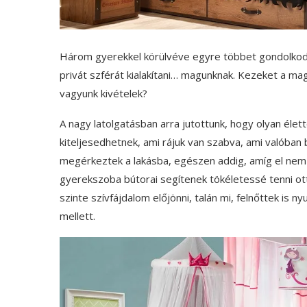
Három gyerekkel körülvéve egyre többet gondolkodt
privát szférát kialakítani… magunknak. Kezeket a m
vagyunk kivételek?
A nagy latolgatásban arra jutottunk, hogy olyan élett
kiteljesedhetnek, ami rájuk van szabva, ami valóban b
megérkeztek a lakásba, egészen addig, amíg el nem 
gyerekszoba bútorai segítenek tökéletessé tenni ott
szinte szívfájdalom előjönni, talán mi, felnőttek is
mellett.