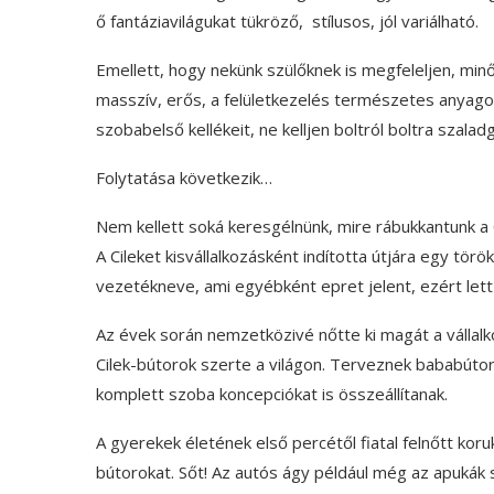
ő fantáziavilágukat tükröző, stílusos, jól variálható.
Emellett, hogy nekünk szülőknek is megfeleljen, min
masszív, erős, a felületkezelés természetes anyagok
szobabelső kellékeit, ne kelljen boltról boltra szalad
Folytatása következik…
Nem kellett soká keresgélnünk, mire rábukkantunk a 
A Cileket kisvállalkozásként indította útjára egy tö
vezetékneve, ami egyébként epret jelent, ezért lett 
Az évek során nemzetközivé nőtte ki magát a vállalk
Cilek-bútorok szerte a világon. Terveznek bababútoro
komplett szoba koncepciókat is összeállítanak.
A gyerekek életének első percétől fiatal felnőtt ko
bútorokat. Sőt! Az autós ágy például még az apukák 