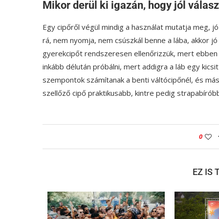
Mikor derül ki igazán, hogy jól válas
Egy cipőről végül mindig a használat mutatja meg, j
rá, nem nyomja, nem csúszkál benne a lába, akkor jó es
gyerekcipőt rendszeresen ellenőrizzük, mert ebben
inkább délután próbálni, mert addigra a láb egy kics
szempontok számítanak a benti váltócipőnél, és mások
szellőző cipő praktikusabb, kintre pedig strapabíróbb,
0
EZ IS