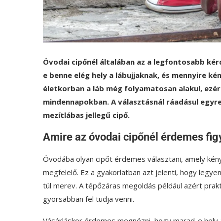
Óvodai cipőnél általában az a legfontosabb kér
e benne elég hely a lábujjaknak, és mennyire kén
életkorban a láb még folyamatosan alakul, ezér
mindennapokban. A választásnál ráadásul egyre t
mezítlábas jellegű cipő.
Amire az óvodai cipőnél érdemes fig
Óvodába olyan cipőt érdemes választani, amely kénye
megfelelő. Ez a gyakorlatban azt jelenti, hogy legyen
túl merev. A tépőzáras megoldás például azért prakt
gyorsabban fel tudja venni.
Vásárláskor érdemes megnézni, hogy marad-e hely a l