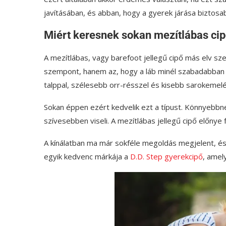
javításában, és abban, hogy a gyerek járása biztosa
Miért keresnek sokan mezítlábas cip
A mezítlábas, vagy barefoot jellegű cipő más elv szer
szempont, hanem az, hogy a láb minél szabadabban 
talppal, szélesebb orr-résszel és kisebb sarokemelé
Sokan éppen ezért kedvelik ezt a típust. Könnyebbne
szívesebben viseli. A mezítlábas jellegű cipő előnye 
A kínálatban ma már sokféle megoldás megjelent, és 
egyik kedvenc márkája a
D.D. Step gyerekcipő
, amely