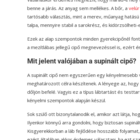
benne a járás. Az anyag sem mellékes. A bőr, a
velúr
tartósabb választás, mint a merev, műanyag hatású f
talpa, mennyire stabil a sarokrész, és kidörzsölheti-
Ezek az alap szempontok minden gyerekcipőnél fonto
a mezítlábas jellegű cipő megnevezéssel is, ezért é
Mit jelent valójában a supinált cipő?
A supinált cipő nem egyszerűen egy kényelmesebb 
meghatározott célra készítenek. A lényege az, hogy 
dőljön befelé. Vagyis ez a típus lábtartást és testt
kényelmi szempontok alapján készül.
Sok szülő ott bizonytalanodik el, amikor azt látja, h
Ilyenkor könnyű arra gondolni, hogy biztosan supinált
Kisgyerekkorban a láb fejlődése hosszabb folyamat, 
ezért általában akkor érdemes választani, ha ezt sz