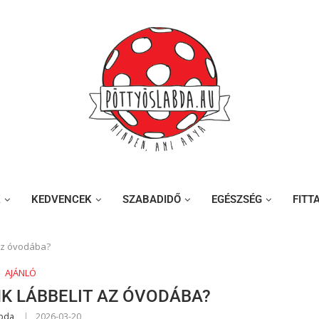
K
KEDVENCEK
SZABADIDŐ
EGÉSZSÉG
FITT
az óvodába?
AJÁNLÓ
K LÁBBELIT AZ ÓVODÁBA?
abda
2026-03-20