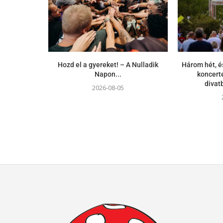
Hozd el a gyereket! – A Nulladik
Három hét, é
Napon...
koncerte
divat
2026-08-05