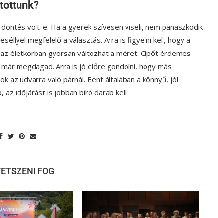
ztottunk?
ó döntés volt-e. Ha a gyerek szívesen viseli, nem panaszkodik
éllyel megfelelő a választás. Arra is figyelni kell, hogy a
 az életkorban gyorsan változhat a méret. Cipőt érdemes
it már megdagad. Arra is jó előre gondolni, hogy más
 az udvarra való párnál. Bent általában a könnyű, jól
 az időjárást is jobban bíró darab kell.
 TETSZENI FOG