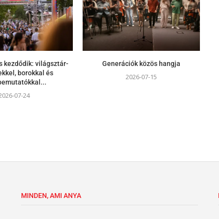
s kezdődik: világsztár-
Generációk közös hangja
kkel, borokkal és
2026-07-15
bemutatókkal...
2026-07-24
MINDEN, AMI ANYA