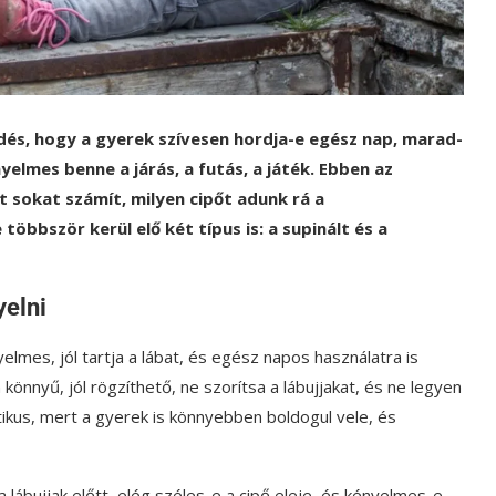
dés, hogy a gyerek szívesen hordja-e egész nap, marad-
yelmes benne a járás, a futás, a játék. Ebben az
t sokat számít, milyen cipőt adunk rá a
öbbször kerül elő két típus is: a supinált és a
yelni
lmes, jól tartja a lábat, és egész napos használatra is
 könnyű, jól rögzíthető, ne szorítsa a lábujjakat, és ne legyen
ikus, mert a gyerek is könnyebben boldogul vele, és
ábujjak előtt, elég széles-e a cipő eleje, és kényelmes-e