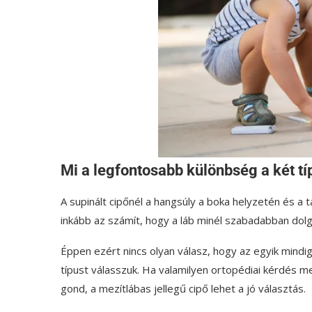
Mi a legfontosabb különbség a két tí
A supinált cipőnél a hangsúly a boka helyzetén és a 
inkább az számít, hogy a láb minél szabadabban dol
Éppen ezért nincs olyan válasz, hogy az egyik mindig 
típust válasszuk. Ha valamilyen ortopédiai kérdés merü
gond, a mezítlábas jellegű cipő lehet a jó választás.