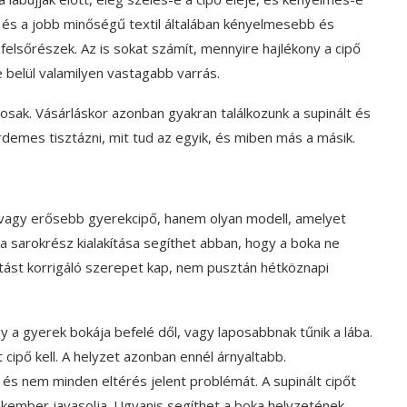
és a jobb minőségű textil általában kényelmesebb és
elsőrészek. Az is sokat számít, mennyire hajlékony a cipő
e belül valamilyen vastagabb varrás.
sak. Vásárláskor azonban gyakran találkozunk a supinált és
rdemes tisztázni, mit tud az egyik, és miben más a másik.
vagy erősebb gyerekcipő, hanem olyan modell, amelyet
a sarokrész kialakítása segíthet abban, hogy a boka ne
artást korrigáló szerepet kap, nem pusztán hétköznapi
ogy a gyerek bokája befelé dől, vagy laposabbnak tűnik a lába.
 cipő kell. A helyzet azonban ennél árnyaltabb.
és nem minden eltérés jelent problémát. A supinált cipőt
akember javasolja. Ugyanis segíthet a boka helyzetének