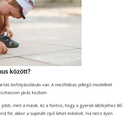
pus között?
tartás befolyásolásán van. A mezítlábas jellegű modellnél
gozhasson járás közben.
jobb, mint a másik. Az a fontos, hogy a gyerek lábfejéhez illő
l fel, akkor a supinált cipő lehet indokolt. Ha nincs ilyen