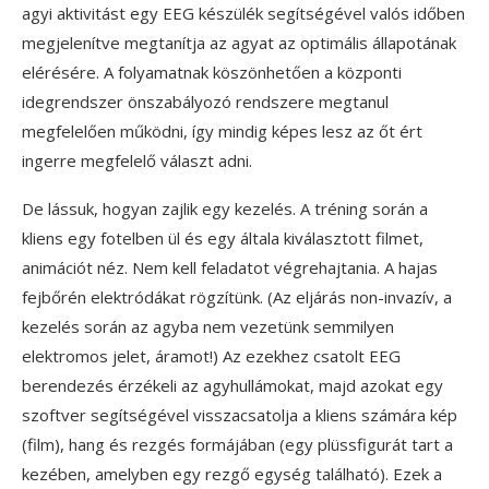
agyi aktivitást egy EEG készülék segítségével valós időben
megjelenítve megtanítja az agyat az optimális állapotának
elérésére. A folyamatnak köszönhetően a központi
idegrendszer önszabályozó rendszere megtanul
megfelelően működni, így mindig képes lesz az őt ért
ingerre megfelelő választ adni.
De lássuk, hogyan zajlik egy kezelés. A tréning során a
kliens egy fotelben ül és egy általa kiválasztott filmet,
animációt néz. Nem kell feladatot végrehajtania. A hajas
fejbőrén elektródákat rögzítünk. (Az eljárás non-invazív, a
kezelés során az agyba nem vezetünk semmilyen
elektromos jelet, áramot!) Az ezekhez csatolt EEG
berendezés érzékeli az agyhullámokat, majd azokat egy
szoftver segítségével visszacsatolja a kliens számára kép
(film), hang és rezgés formájában (egy plüssfigurát tart a
kezében, amelyben egy rezgő egység található). Ezek a