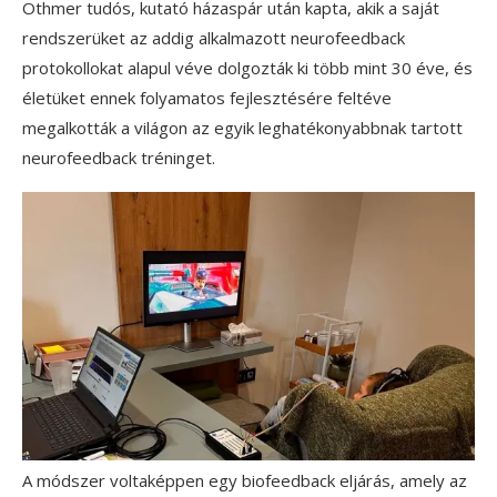
Othmer tudós, kutató házaspár után kapta, akik a saját
rendszerüket az addig alkalmazott neurofeedback
protokollokat alapul véve dolgozták ki több mint 30 éve, és
életüket ennek folyamatos fejlesztésére feltéve
megalkották a világon az egyik leghatékonyabbnak tartott
neurofeedback tréninget.
A módszer voltaképpen egy biofeedback eljárás, amely az