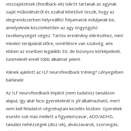
visszajelzések (feedback-ek) tükröt tartanak az agynak
saját működéséről és ezáltal lehetővé teszik, hogy az
idegrendszerben helyreállító folyamatok induljanak be,
amelyeknek köszönhetően az agy öngyógyító
tevékenységet végez. Tartós eredmény eléréséhez, mint
minden terápiánál időre, ismétlésre van szükség, ami
ebben az esetben legalább 30, de bizonyos kórképeknél,
tüneteknél ennél több alkalmat jelent.
Kiknek ajánlott az ILF neurofeedback tréning? Lényegében
bárkinek!
Az ILF neurofeedback implicit (nem tudatos) tanuláson
alapul, így akár kicsi gyerekeknél is jól alkalmazható, mert
nem kell feladatot végrehajtani kezelés közben. Gyerekek
esetén sok más mellett a figyelemzavar, ADD/ADHD,
tanulási nehézségek (disz-ek), alvászavarok, szorongás,