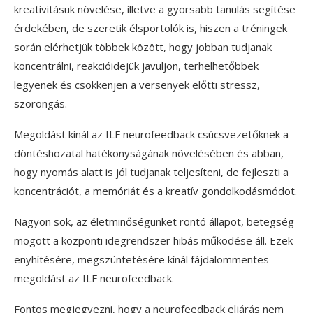
kreativitásuk növelése, illetve a gyorsabb tanulás segítése
érdekében, de szeretik élsportolók is, hiszen a tréningek
során elérhetjük többek között, hogy jobban tudjanak
koncentrálni, reakcióidejük javuljon, terhelhetőbbek
legyenek és csökkenjen a versenyek előtti stressz,
szorongás.
Megoldást kínál az ILF neurofeedback csúcsvezetőknek a
döntéshozatal hatékonyságának növelésében és abban,
hogy nyomás alatt is jól tudjanak teljesíteni, de fejleszti a
koncentrációt, a memóriát és a kreatív gondolkodásmódot.
Nagyon sok, az életminőségünket rontó állapot, betegség
mögött a központi idegrendszer hibás működése áll. Ezek
enyhítésére, megszüntetésére kínál fájdalommentes
megoldást az ILF neurofeedback.
Fontos megjegyezni, hogy a neurofeedback eljárás nem