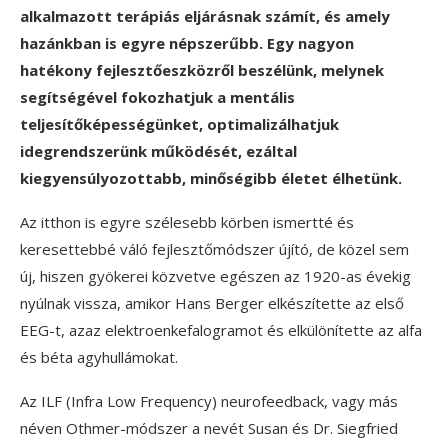
alkalmazott terápiás eljárásnak számít, és amely
hazánkban is egyre népszerűbb. Egy nagyon
hatékony fejlesztőeszközről beszélünk, melynek
segítségével fokozhatjuk a mentális
teljesítőképességünket, optimalizálhatjuk
idegrendszerünk működését, ezáltal
kiegyensúlyozottabb, minőségibb életet élhetünk.
Az itthon is egyre szélesebb körben ismertté és
keresettebbé váló fejlesztőmódszer újító, de közel sem
új, hiszen gyökerei közvetve egészen az 1920-as évekig
nyúlnak vissza, amikor Hans Berger elkészítette az első
EEG-t, azaz elektroenkefalogramot és elkülönítette az alfa
és béta agyhullámokat.
Az ILF (Infra Low Frequency) neurofeedback, vagy más
néven Othmer-módszer a nevét Susan és Dr. Siegfried