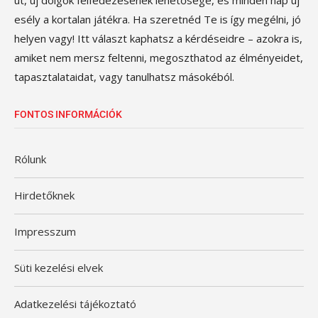
út, új dolgok felfedezésének lehetősége, és minden nap új
esély a kortalan játékra. Ha szeretnéd Te is így megélni, jó
helyen vagy! Itt választ kaphatsz a kérdéseidre – azokra is,
amiket nem mersz feltenni, megoszthatod az élményeidet,
tapasztalataidat, vagy tanulhatsz másokéból.
FONTOS INFORMÁCIÓK
Rólunk
Hirdetőknek
Impresszum
Süti kezelési elvek
Adatkezelési tájékoztató