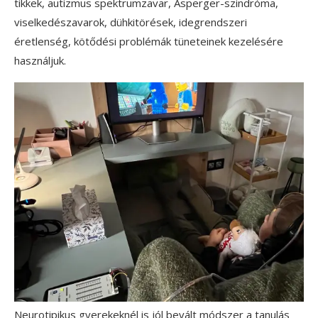
tikkek, autizmus spektrumzavar, Asperger-szindróma,
viselkedészavarok, dühkitörések, idegrendszeri
éretlenség, kötődési problémák tüneteinek kezelésére
használjuk.
Neurotipikus gyerekeknél is jól bevált módszer a tanulás