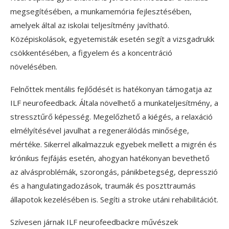
megsegítésében, a munkamemória fejlesztésében,
amelyek által az iskolai teljesítmény javítható.
Középiskolások, egyetemisták esetén segít a vizsgadrukk
csökkentésében, a figyelem és a koncentráció
növelésében.
Felnőttek mentális fejlődését is hatékonyan támogatja az
ILF neurofeedback. Általa növelhető a munkateljesítmény, a
stressztűrő képesség. Megelőzhető a kiégés, a relaxáció
elmélyítésével javulhat a regenerálódás minősége,
mértéke. Sikerrel alkalmazzuk egyebek mellett a migrén és
krónikus fejfájás esetén, ahogyan hatékonyan bevethető
az alvásproblémák, szorongás, pánikbetegség, depresszió
és a hangulatingadozások, traumák és poszttraumás
állapotok kezelésében is. Segíti a stroke utáni rehabilitációt.
Szívesen járnak ILF neurofeedbackre művészek