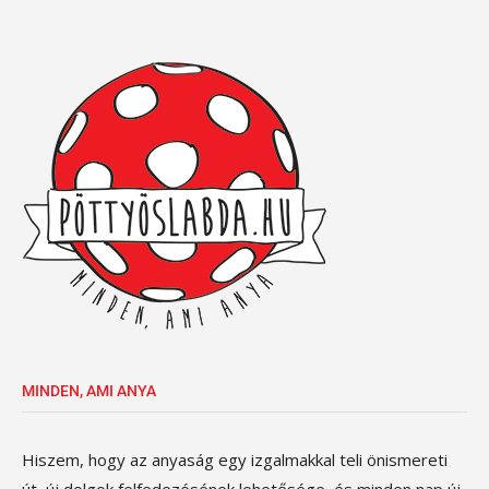
MINDEN, AMI ANYA
Hiszem, hogy az anyaság egy izgalmakkal teli önismereti