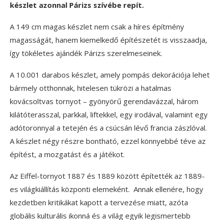
készlet azonnal Párizs szívébe repít.
A 149 cm magas készlet nem csak a híres építmény
magasságát, hanem kiemelkedő építészetét is visszaadja,
így tökéletes ajándék Párizs szerelmeseinek.
A 10.001 darabos készlet, amely pompás dekorációja lehet
bármely otthonnak, hitelesen tükrözi a hatalmas
kovácsoltvas tornyot – gyönyörű gerendavázzal, három
kilátóterasszal, parkkal, liftekkel, egy irodával, valamint egy
adótoronnyal a tetején és a csúcsán lévő francia zászlóval.
A készlet négy részre bontható, ezzel könnyebbé téve az
építést, a mozgatást és a játékot.
Az Eiffel-tornyot 1887 és 1889 között építették az 1889-
es világkiállítás központi elemeként. Annak ellenére, hogy
kezdetben kritikákat kapott a tervezése miatt, azóta
globális kulturális ikonná és a világ egyik legismertebb