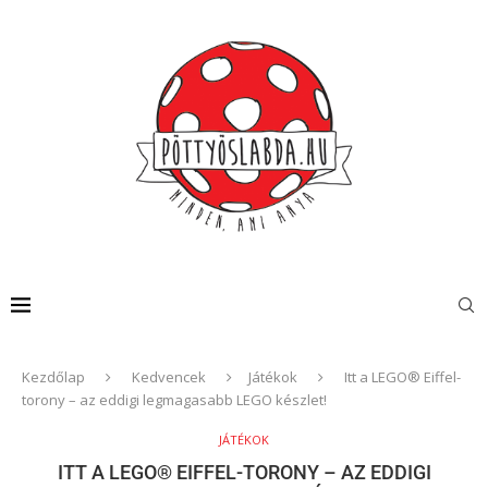
Kezdőlap
Kedvencek
Játékok
Itt a LEGO® Eiffel-
torony – az eddigi legmagasabb LEGO készlet!
JÁTÉKOK
ITT A LEGO® EIFFEL-TORONY – AZ EDDIGI