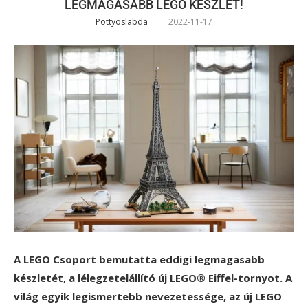
LEGMAGASABB LEGO KÉSZLET!
Pöttyöslabda
2022-11-17
A LEGO Csoport bemutatta eddigi legmagasabb
készletét, a lélegzetelállító új LEGO® Eiffel-tornyot. A
világ egyik legismertebb nevezetessége, az új LEGO