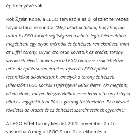
építményévé vált.
Rok Žgalin Kobe, a LEGO tervezője az új készlet tervezési
folyamatáról elmondta:
“Meg akartuk találni, hogy hogyan
tudunk LEGO kockák segítségével a lehető legtökéletesebben
megépíteni egy olyan mérnöki és építészeti remekművet, mint
az Eiffel-torony. Olyan szorosan követtük az eredeti torony
szerkezeti elveit, amennyire a LEGO rendszer csak lehetővé
tette. Az építés során érdekes, újszerű LEGO építési
technikákat alkalmaztunk, amelyek a torony építészeti
jellemzőit LEGO kockák segítségével keltik életre. Aki megépíti,
elképzelheti, milyen lélegzetelállító érzés lehet a torony tetején
állni és végigtekinteni Párizs gazdag történelmén. Ez a készlet
tökéletes az utazás és az építészet szerelmeseinek egyaránt.”
A LEGO Eiffel-torony készlet 2022. november 25-től
vásárolható meg a LEGO Store üzletekben és a