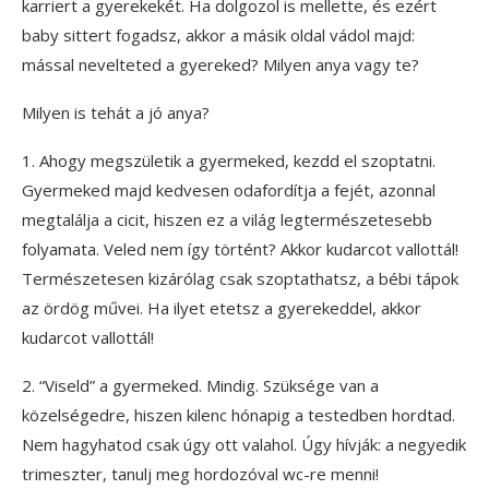
karriert a gyerekekét. Ha dolgozol is mellette, és ezért
baby sittert fogadsz, akkor a másik oldal vádol majd:
mással nevelteted a gyereked? Milyen anya vagy te?
Milyen is tehát a jó anya?
1. Ahogy megszületik a gyermeked, kezdd el szoptatni.
Gyermeked majd kedvesen odafordítja a fejét, azonnal
megtalálja a cicit, hiszen ez a világ legtermészetesebb
folyamata. Veled nem így történt? Akkor kudarcot vallottál!
Természetesen kizárólag csak szoptathatsz, a bébi tápok
az ördög művei. Ha ilyet etetsz a gyerekeddel, akkor
kudarcot vallottál!
2. “Viseld” a gyermeked. Mindig. Szüksége van a
közelségedre, hiszen kilenc hónapig a testedben hordtad.
Nem hagyhatod csak úgy ott valahol. Úgy hívják: a negyedik
trimeszter, tanulj meg hordozóval wc-re menni!