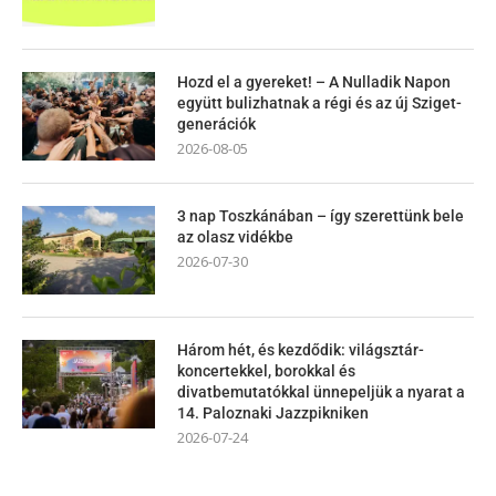
Hozd el a gyereket! – A Nulladik Napon
együtt bulizhatnak a régi és az új Sziget-
generációk
2026-08-05
3 nap Toszkánában – így szerettünk bele
az olasz vidékbe
2026-07-30
Három hét, és kezdődik: világsztár-
koncertekkel, borokkal és
divatbemutatókkal ünnepeljük a nyarat a
14. Paloznaki Jazzpikniken
2026-07-24