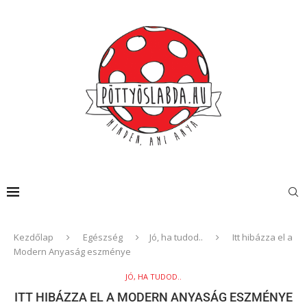
Kezdőlap
Egészség
Jó, ha tudod..
Itt hibázza el a
Modern Anyaság eszménye
JÓ, HA TUDOD..
ITT HIBÁZZA EL A MODERN ANYASÁG ESZMÉNYE