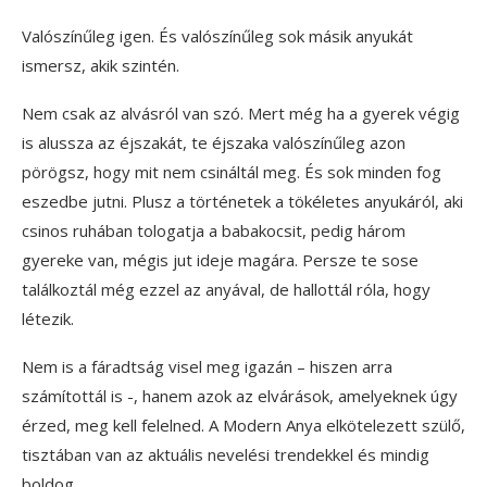
Valószínűleg igen. És valószínűleg sok másik anyukát
ismersz, akik szintén.
Nem csak az alvásról van szó. Mert még ha a gyerek végig
is alussza az éjszakát, te éjszaka valószínűleg azon
pörögsz, hogy mit nem csináltál meg. És sok minden fog
eszedbe jutni. Plusz a történetek a tökéletes anyukáról, aki
csinos ruhában tologatja a babakocsit, pedig három
gyereke van, mégis jut ideje magára. Persze te sose
találkoztál még ezzel az anyával, de hallottál róla, hogy
létezik.
Nem is a fáradtság visel meg igazán – hiszen arra
számítottál is -, hanem azok az elvárások, amelyeknek úgy
érzed, meg kell felelned. A Modern Anya elkötelezett szülő,
tisztában van az aktuális nevelési trendekkel és mindig
boldog.