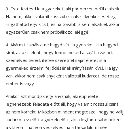
3. Este fektesd le a gyereket, aki pár percen belül elalszik.
Ha nem, akkor valamit rosszul csinálsz. Ilyenkor esetleg
ringathatod egy kicsit, és ha továbbra sem alszik el, akkor
egyszerűen csak nem próbálkozol eléggé.
4. Akármit csinálsz, ne hagyd sírni a gyereket. Ha hagyod
sírni, az azt jelenti, hogy fontos neked a saját alvásod,
személyes tered, illetve szeretnél saját életet is a
gyermeked érzelmi fejlődésének irányításán kívül. Ha így
van, akkor nem csak anyaként vallottál kudarcot, de rossz
ember is vagy.
Amikor azt mondják egy anyának, aki épp élete
legnehezebb feladata előtt áll, hogy valamit rosszul csinál,
az nem korrekt. Miközben mindent megteszel, hogy ne vallj
kudarcot ez előtt a gyerek előtt, aki a legfontosabb neked
a világon – nagyon veszélyes, ha a társadalom még