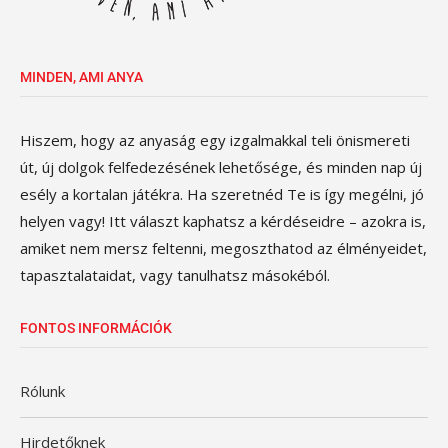
MINDEN, AMI ANYA
Hiszem, hogy az anyaság egy izgalmakkal teli önismereti
út, új dolgok felfedezésének lehetősége, és minden nap új
esély a kortalan játékra. Ha szeretnéd Te is így megélni, jó
helyen vagy! Itt választ kaphatsz a kérdéseidre – azokra is,
amiket nem mersz feltenni, megoszthatod az élményeidet,
tapasztalataidat, vagy tanulhatsz másokéból.
FONTOS INFORMÁCIÓK
Rólunk
Hirdetőknek