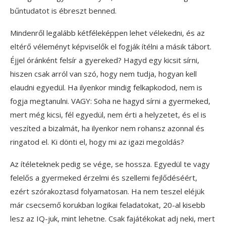
bűntudatot is ébreszt benned.
Mindenről legalább kétféleképpen lehet vélekedni, és az
eltérő véleményt képviselők el fogják ítélni a másik tábort.
Éjjel óránként felsír a gyereked? Hagyd egy kicsit sírni,
hiszen csak arról van szó, hogy nem tudja, hogyan kell
elaudni egyedül. Ha ilyenkor mindig felkapkodod, nem is
fogja megtanulni. VAGY: Soha ne hagyd sírni a gyermeked,
mert még kicsi, fél egyedül, nem érti a helyzetet, és el is
veszíted a bizalmát, ha ilyenkor nem rohansz azonnal és
ringatod el. Ki dönti el, hogy mi az igazi megoldás?
Az ítéleteknek pedig se vége, se hossza. Egyedül te vagy
felelős a gyermeked érzelmi és szellemi fejlődéséért,
ezért szórakoztasd folyamatosan. Ha nem teszel eléjük
már csecsemő korukban logikai feladatokat, 20-al kisebb
lesz az IQ-juk, mint lehetne. Csak fajátékokat adj neki, mert