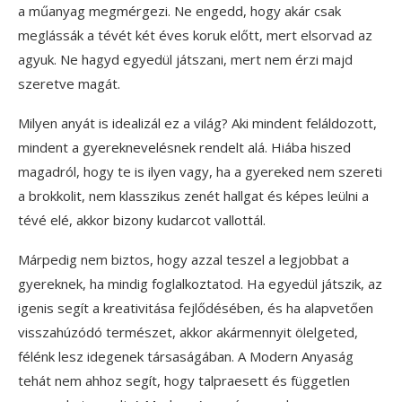
a műanyag megmérgezi. Ne engedd, hogy akár csak
meglássák a tévét két éves koruk előtt, mert elsorvad az
agyuk. Ne hagyd egyedül játszani, mert nem érzi majd
szeretve magát.
Milyen anyát is idealizál ez a világ? Aki mindent feláldozott,
mindent a gyereknevelésnek rendelt alá. Hiába hiszed
magadról, hogy te is ilyen vagy, ha a gyereked nem szereti
a brokkolit, nem klasszikus zenét hallgat és képes leülni a
tévé elé, akkor bizony kudarcot vallottál.
Márpedig nem biztos, hogy azzal teszel a legjobbat a
gyereknek, ha mindig foglalkoztatod. Ha egyedül játszik, az
igenis segít a kreativitása fejlődésében, és ha alapvetően
visszahúzódó természet, akkor akármennyit ölelgeted,
félénk lesz idegenek társaságában. A Modern Anyaság
tehát nem ahhoz segít, hogy talpraesett és független