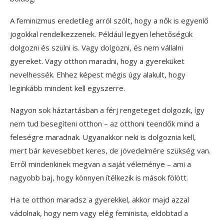
A feminizmus eredetileg arról szólt, hogy a nők is egyenlő
jogokkal rendelkezzenek. Például legyen lehetőségük
dolgozni és szülni is. Vagy dolgozni, és nem vállalni
gyereket. Vagy otthon maradni, hogy a gyereküket
nevelhessék. Ehhez képest mégis úgy alakult, hogy
leginkább mindent kell egyszerre.
Nagyon sok háztartásban a férj rengeteget dolgozik, így
nem tud besegíteni otthon – az otthoni teendők mind a
feleségre maradnak. Ugyanakkor neki is dolgoznia kell,
mert bár kevesebbet keres, de jövedelmére szükség van.
Erről mindenkinek megvan a saját véleménye – ami a
nagyobb baj, hogy könnyen ítélkezik is mások fölött.
Ha te otthon maradsz a gyerekkel, akkor majd azzal
vádolnak, hogy nem vagy elég feminista, eldobtad a