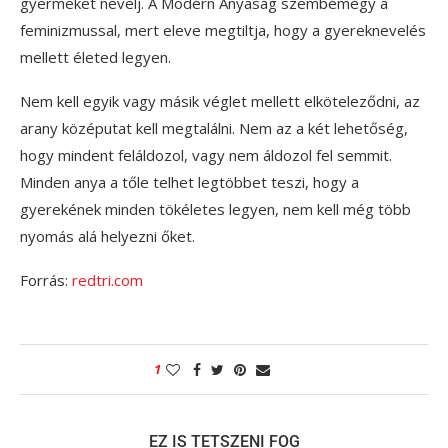
gyermeket nevelj. A Modern Anyaság szembemegy a
feminizmussal, mert eleve megtiltja, hogy a gyereknevelés
mellett életed legyen.
Nem kell egyik vagy másik véglet mellett elköteleződni, az
arany középutat kell megtalálni. Nem az a két lehetőség,
hogy mindent feláldozol, vagy nem áldozol fel semmit.
Minden anya a tőle telhet legtöbbet teszi, hogy a
gyerekének minden tökéletes legyen, nem kell még több
nyomás alá helyezni őket.
Forrás:
redtri.com
1
EZ IS TETSZENI FOG