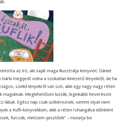
ák.
otta az író, aki saját maga illusztrálja könyveit. Dániel
bárki megijedt volna a szokatlan kinézetű lényektől, de ha
tságos, szelíd lényekről van szó, akik egy nagy-nagy réten
tak maguknak. Meglehetősen lusták, leginkább heverészni
ncs lábuk. Egész nap csak sütkéreznek, semmi olyat nem
lények a Kufli-könyvekben, akik a réten rohangálva időnként
esek, furcsák, mintsem ijesztőek” – mutatja be