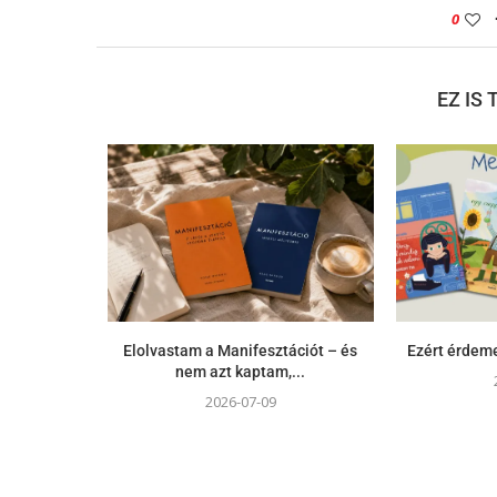
0
EZ IS
Elolvastam a Manifesztációt – és
Ezért érdeme
nem azt kaptam,...
2026-07-09