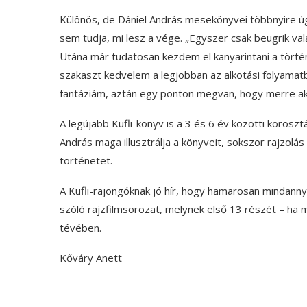
Különös, de Dániel András mesekönyvei többnyire úg
sem tudja, mi lesz a vége. „Egyszer csak beugrik val
Utána már tudatosan kezdem el kanyarintani a történ
szakaszt kedvelem a legjobban az alkotási folyamatb
fantáziám, aztán egy ponton megvan, hogy merre ak
A legújabb Kufli-könyv is a 3 és 6 év közötti koroszt
András maga illusztrálja a könyveit, sokszor rajzolás
történetet.
A Kufli-rajongóknak jó hír, hogy hamarosan mindann
szóló rajzfilmsorozat, melynek első 13 részét – ha m
tévében.
Kőváry Anett