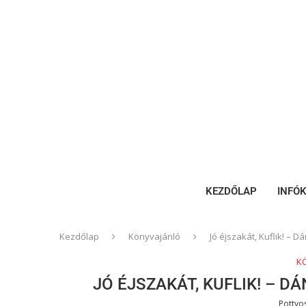
KEZDŐLAP
INFÓ
Kezdőlap
Könyvajánló
Jó éjszakát, Kuflik! – 
K
JÓ ÉJSZAKÁT, KUFLIK! – 
Pottyo