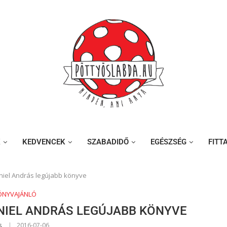
K
KEDVENCEK
SZABADIDŐ
EGÉSZSÉG
FITT
Dániel András legújabb könyve
ÖNYVAJÁNLÓ
DÁNIEL ANDRÁS LEGÚJABB KÖNYVE
s
2016-07-06