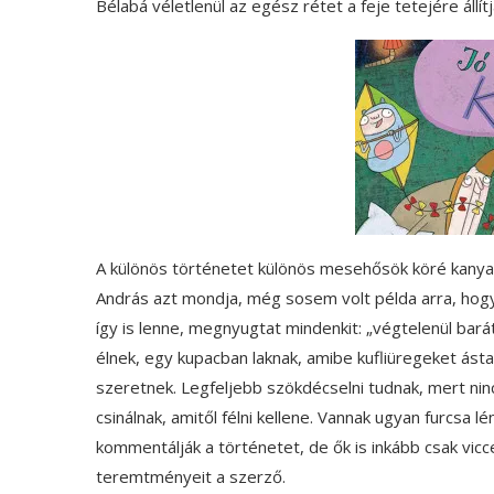
Bélabá véletlenül az egész rétet a feje tetejére állítj
A különös történetet különös mesehősök köré kanyarint
András azt mondja, még sosem volt példa arra, hogy 
így is lenne, megnyugtat mindenkit: „végtelenül bará
élnek, egy kupacban laknak, amibe kufliüregeket ás
szeretnek. Legfeljebb szökdécselni tudnak, mert ni
csinálnak, amitől félni kellene. Vannak ugyan furcsa 
kommentálják a történetet, de ők is inkább csak vicc
teremtményeit a szerző.