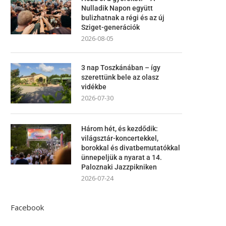
Nulladik Napon együtt
bulizhatnak a régi és az új
Sziget-generációk
2026-08-05
3 nap Toszkánában – így
szerettünk bele az olasz
vidékbe
2026-07-30
Három hét, és kezdődik:
világsztár-koncertekkel,
borokkal és divatbemutatókkal
ünnepeljük a nyarat a 14.
Paloznaki Jazzpikniken
2026-07-24
Facebook