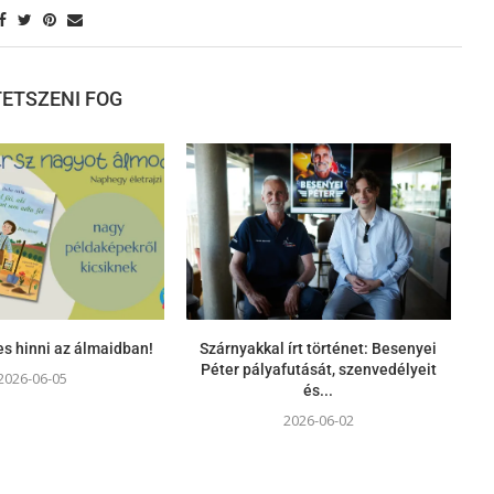
 TETSZENI FOG
s hinni az álmaidban!
Szárnyakkal írt történet: Besenyei
Péter pályafutását, szenvedélyeit
2026-06-05
és...
2026-06-02