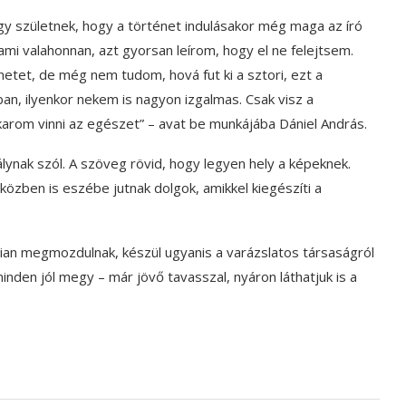
y születnek, hogy a történet indulásakor még maga az író
ami valahonnan, azt gyorsan leírom, hogy el ne felejtsem.
etet, de még nem tudom, hová fut ki a sztori, ezt a
an, ilyenkor nekem is nagyon izgalmas. Csak visz a
arom vinni az egészet” – avat be munkájába Dániel András.
álynak szól. A szöveg rövid, hogy legyen hely a képeknek.
 közben is eszébe jutnak dolgok, amikkel kiegészíti a
yian megmozdulnak, készül ugyanis a varázslatos társaságról
inden jól megy – már jövő tavasszal, nyáron láthatjuk is a