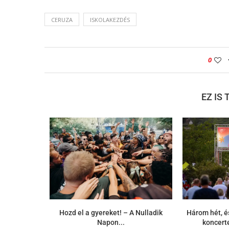
CERUZA
ISKOLAKEZDÉS
0
EZ IS
Hozd el a gyereket! – A Nulladik
Három hét, é
Napon...
koncerte