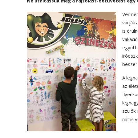
Ne utáltassuk meg a rajzolást-betűvetést egy 
Vérmér
várják 
is örül
vakáció
együtt 
íróeszk
beszer
A legna
az élet
Ilyenko
legnagy
szülők 
mit is 