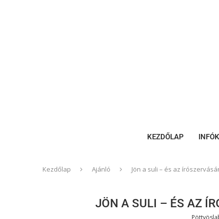
KEZDŐLAP
INFÓ
Kezdőlap
Ajánló
Jön a suli – és az írószervás
JÖN A SULI – ÉS AZ 
Pöttyösl