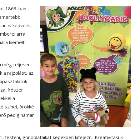
alat 1863-ban
ismertebb
n is kedvelik,
emberei arra
mára kiemelt
en még teljesen
 a rajzolást, az
tapasztalatok
za, írószer
ekkel a
kó színei, örökké
erő pedig hamar
 festeni, gondolataikat képekben kifejezni. Kreativitásuk