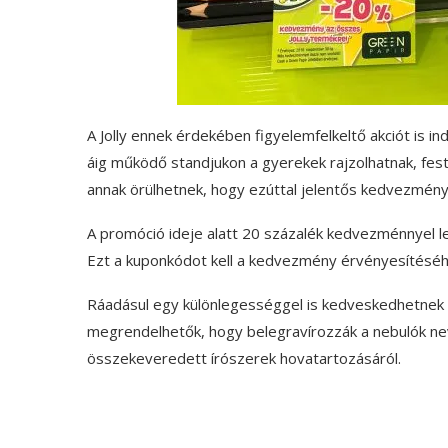
A Jolly ennek érdekében figyelemfelkeltő akciót is 
áig működő standjukon a gyerekek rajzolhatnak, fest
annak örülhetnek, hogy ezúttal jelentős kedvezményt
A promóció ideje alatt 20 százalék kedvezménnyel l
Ezt a kuponkódot kell a kedvezmény érvényesítés
Ráadásul egy különlegességgel is kedveskedhetnek a
megrendelhetők, hogy belegravírozzák a nebulók nev
összekeveredett írószerek hovatartozásáról.