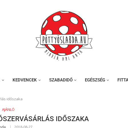
K
KEDVENCEK
SZABADIDŐ
EGÉSZSÉG
FITT
árlás időszaka
AJÁNLÓ
ÍRÓSZERVÁSÁRLÁS IDŐSZAKA
abda
2018-08-27