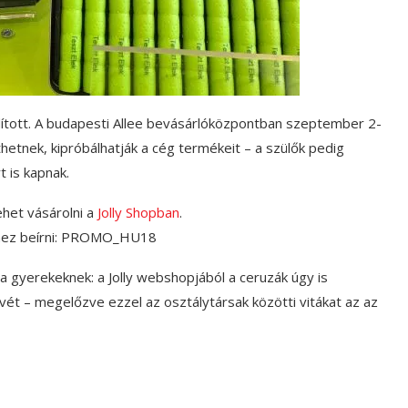
indított. A budapesti Allee bevásárlóközpontban szeptember 2-
hetnek, kipróbálhatják a cég termékeit – a szülők pedig
 is kapnak.
ehet vásárolni a
Jolly Shopban
.
éhez beírni: PROMO_HU18
 gyerekeknek: a Jolly webshopjából a ceruzák úgy is
ét – megelőzve ezzel az osztálytársak közötti vitákat az az