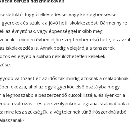
vacak ceruza használatával!
sékletüktől függő lelkesedéssel vagy kétségbeeséssel
a gyerekek és szüleik a jövő heti iskolakezdést. Bármennyire
nek az évnyitónak, vagy éppenséggel inkább még
znának – minden évben eljön szeptember első hete, és azzal
az iskolakezdés is. Annak pedig velejárója a tanszerek,
özök és egyéb a suliban nélkülözhetetlen kellékek
zése.
gyobb változást ez az időszak mindig azoknak a családoknak
ében okozza, ahol az egyik gyerkőc első osztályba megy.
r a leghosszabb a beszerzendő cuccok listája, és ilyenkor a
obb a változás – és persze ilyenkor a legtanácstalanabbak a
is: mire lesz szükségük, a végtelennek tűnő írószerkínálatból
válasszanak?