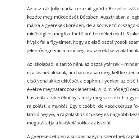
Az osztrák Jolly márka ceruzáit gyártó Brevillier váll
kezdte meg működését Bécsben. Ausztriában a leg
márka a gyerekek körében, de a környező országokba
minőségi és megfizethető árú termékei miatt. Szak
hívják fel a figyelmet, hogy az első osztályosok szá
jelentősége van a minőségi írószerek használatának.
Az iskolapad, a tanító néni, az osztálytársak – mind
új a kis nebulóknak, ám hamarosan meg kell kezdeniük
első vonalak kerekítését a papíron. Ilyenkor az első 
évekre meghatározóak lehetnek. A jó minőségű ceru
használata sikerélmény, amely megszeretteti a gyer
rajzolást, a munkát. Egy olcsóbb, de vacak ceruza fa
kitörő hegye, a rajzoláshoz szükséges nagyobb kéz
megutáltatja a kisiskolásokkal az iskolát.
A gyerekek ebben a korban nagyon szeretnek rajzolni,