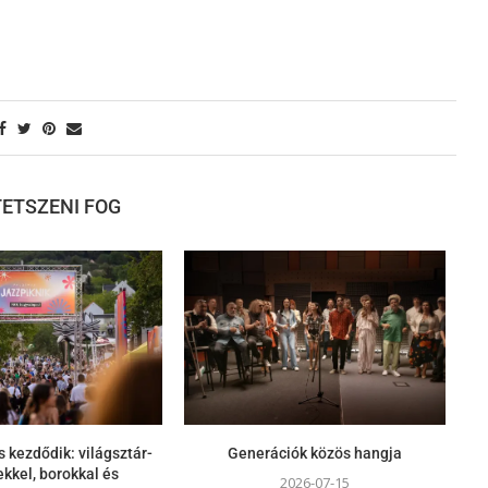
 TETSZENI FOG
s kezdődik: világsztár-
Generációk közös hangja
kkel, borokkal és
2026-07-15