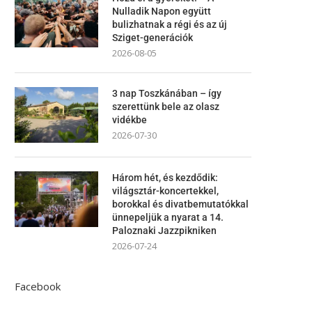
Nulladik Napon együtt
bulizhatnak a régi és az új
Sziget-generációk
2026-08-05
3 nap Toszkánában – így
szerettünk bele az olasz
vidékbe
2026-07-30
Három hét, és kezdődik:
világsztár-koncertekkel,
borokkal és divatbemutatókkal
ünnepeljük a nyarat a 14.
Paloznaki Jazzpikniken
2026-07-24
Facebook