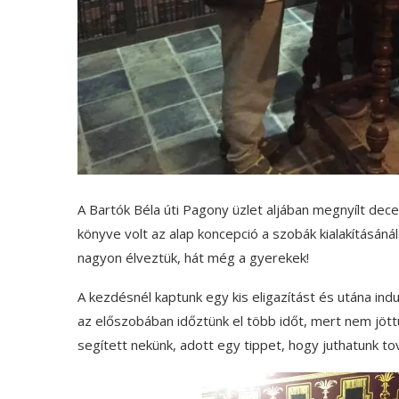
A Bartók Béla úti Pagony üzlet aljában megnyílt dec
könyve volt az alap koncepció a szobák kialakításánál.
nagyon élveztük, hát még a gyerekek!
A kezdésnél kaptunk egy kis eligazítást és utána in
az előszobában időztünk el több időt, mert nem jött
segített nekünk, adott egy tippet, hogy juthatunk t