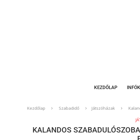
KEZDŐLAP
INFÓ
Kezdőlap
Szabadidő
Játszóházak
Kalan
J
KALANDOS SZABADULÓSZOBA G