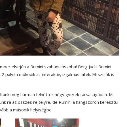
ember elsején a Rumini szabadulószoba! Berg Judit Rumini
 2 pályán működik az interaktív, izgalmas játék. Mi szülők is
dultunk meg hárman felnőttek négy gyerek társaságában. Mi
ünk rá az összes rejtélyre, de Rumini a hangszórón keresztül
ovább a második helyiségbe.