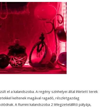
lt el a kalandszoba. A regény színhelyei által ihletett terek
zletekkel keltenek magával ragadó, részletgazdag
olódnak. A Rumini kalandszoba 2 lélegzetelállító pályája,