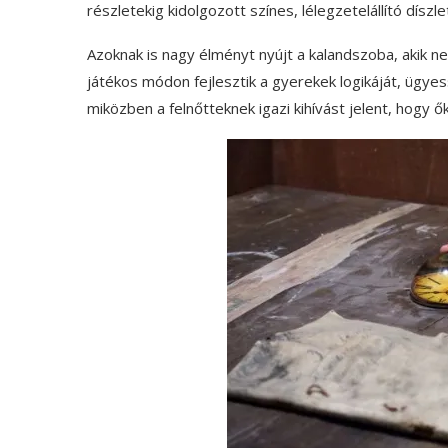
részletekig kidolgozott színes, lélegzetelállító díszle
Azoknak is nagy élményt nyújt a kalandszoba, akik n
játékos módon fejlesztik a gyerekek logikáját, ügye
miközben a felnőtteknek igazi kihívást jelent, hogy ők