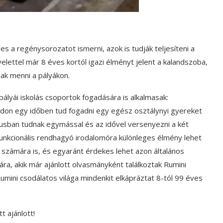
 a regénysorozatot ismerni, azok is tudják teljesíteni a
yelettel már 8 éves kortól igazi élményt jelent a kalandszoba,
ak menni a pályákon.
ályái iskolás csoportok fogadására is alkalmasak:
don egy időben tud fogadni egy egész osztálynyi gyereket
rnusban tudnak egymással és az idővel versenyezni a két
ifunkcionális rendhagyó irodalomóra különleges élmény lehet
 számára is, és egyaránt érdekes lehet azon általános
ra, akik már ajánlott olvasmányként találkoztak Rumini
umini csodálatos világa mindenkit elkápráztat 8-tól 99 éves
t ajánlott!