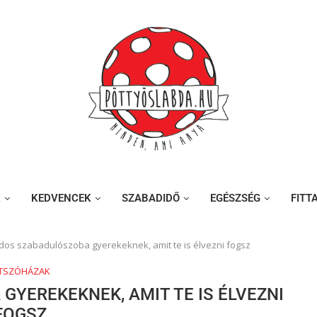
K
KEDVENCEK
SZABADIDŐ
EGÉSZSÉG
FITT
dos szabadulószoba gyerekeknek, amit te is élvezni fogsz
ÁTSZÓHÁZAK
YEREKEKNEK, AMIT TE IS ÉLVEZNI
FOGSZ