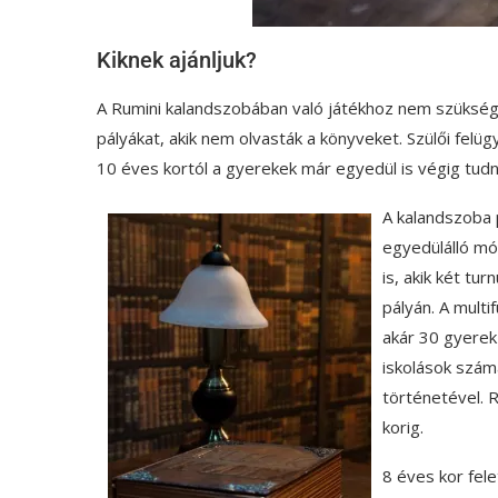
Kiknek ajánljuk?
A Rumini kalandszobában való játékhoz nem szükséges
pályákat, akik nem olvasták a könyveket. Szülői felüg
10 éves kortól a gyerekek már egyedül is végig tudn
A kalandszoba p
egyedülálló mó
is, akik két tu
pályán. A mult
akár 30 gyerek
iskolások számá
történetével. R
korig.
8 éves kor felet