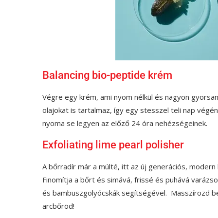
Balancing bio-peptide krém
Végre egy krém, ami nyom nélkül és nagyon gyorsan
olajokat is tartalmaz, így egy stesszel teli nap végé
nyoma se legyen az előző 24 óra nehézségeinek.
Exfoliating lime pearl polisher
A bőrradír már a múlté, itt az új generációs, moder
Finomítja a bőrt és simává, frissé és puhává varázso
és bambuszgolyócskák segítségével. Masszírozd be 
arcbőröd!