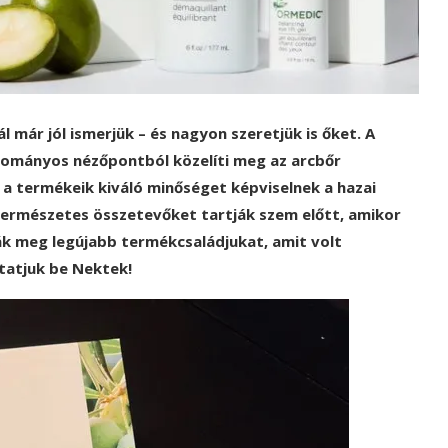
már jól ismerjük – és nagyon szeretjük is őket. A
udományos nézőpontból közelíti meg az arcbőr
 a termékeik kiváló minőséget képviselnek a hazai
természetes összetevőket tartják szem előtt, amikor
k meg legújabb termékcsaládjukat, amit volt
tatjuk be Nektek!