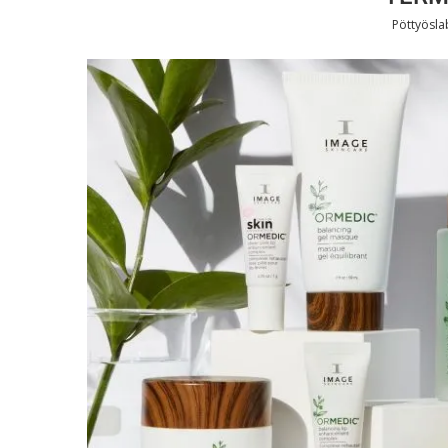
Pöttyösl