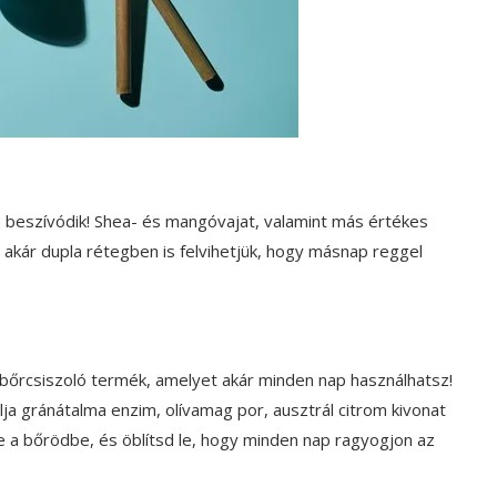
 beszívódik! Shea- és mangóvajat, valamint más értékes
n akár dupla rétegben is felvihetjük, hogy másnap reggel
n bőrcsiszoló termék, amelyet akár minden nap használhatsz!
lja gránátalma enzim, olívamag por, ausztrál citrom kivonat
a bőrödbe, és öblítsd le, hogy minden nap ragyogjon az