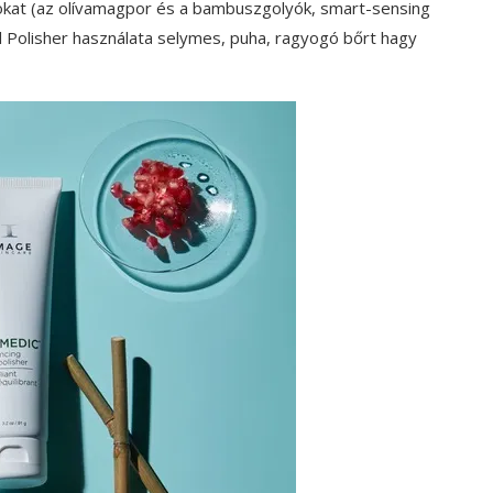
bokat (az olívamagpor és a bambuszgolyók, smart-sensing
 Polisher használata selymes, puha, ragyogó bőrt hagy