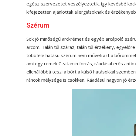
egész szervezetet veszélyeztetik, így kevésbé koc
kifejezetten ajánlottak allergiásoknak és érzékenyeb
Szérum
Sok jó minőségű arckrémet és egyéb arcápoló szérum
arcom. Talán túl száraz, talán túl érzékeny, egyelő
többféle hatású szérum nem műveli azt a bőrömmel
ami egy remek C-vitamin forrás, ráadásul erős antioxi
ellenállóbbá teszi a bőrt a külső hatásokkal szemben.
ráncok mélysége is csökken. Ráadásul nagyon jó érz