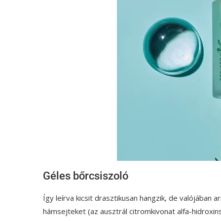
Géles bőrcsiszoló
Így leírva kicsit drasztikusan hangzik, de valójában a
hámsejteket (az ausztrál citromkivonat alfa-hidroxi