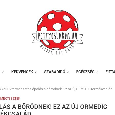
K
KEDVENCEK
SZABADIDŐ
EGÉSZSÉG
FITT
inikai ÉS természetes ápolás a bőrödnek! Ez az új ORMEDIC termékcsalád
RMÉKTESZTEK
LÁS A BŐRÖDNEK! EZ AZ ÚJ ORMEDIC
ÉKCSALÁD