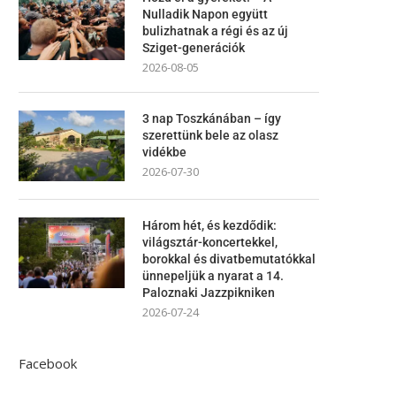
Nulladik Napon együtt
bulizhatnak a régi és az új
Sziget-generációk
2026-08-05
3 nap Toszkánában – így
szerettünk bele az olasz
vidékbe
2026-07-30
Három hét, és kezdődik:
világsztár-koncertekkel,
borokkal és divatbemutatókkal
ünnepeljük a nyarat a 14.
Paloznaki Jazzpikniken
2026-07-24
Facebook