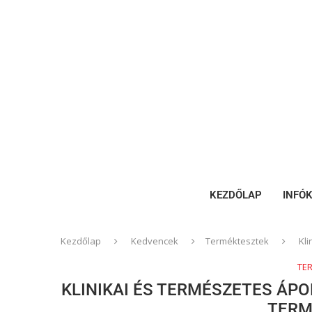
KEZDŐLAP
INFÓ
Kezdőlap
Kedvencek
Terméktesztek
Kl
TE
KLINIKAI ÉS TERMÉSZETES ÁPO
TERM