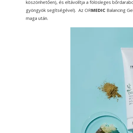
köszönhetően), és eltávolítja a fölösleges bőrdara
gyöngyök segítségével). Az OR
MEDIC
Balancing Gel
maga után.