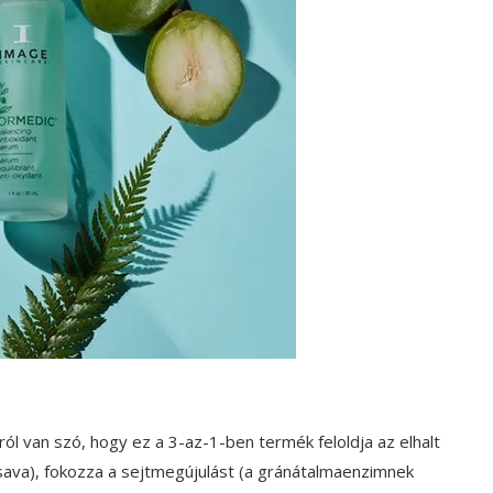
rról van szó, hogy ez a 3-az-1-ben termék feloldja az elhalt
nsava), fokozza a sejtmegújulást (a gránátalmaenzimnek