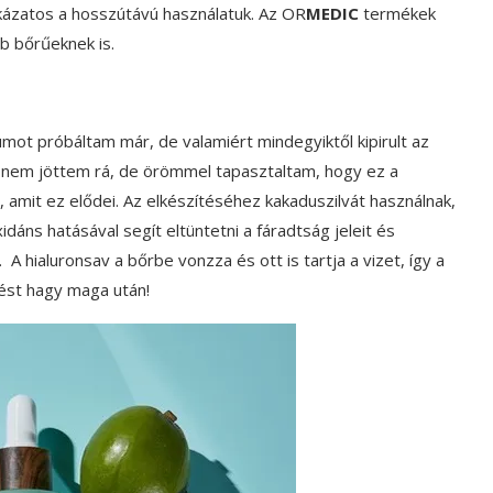
kázatos a hosszútávú használatuk. Az OR
MEDIC
termékek
b bőrűeknek is.
ot próbáltam már, de valamiért mindegyiktől kipirult az
re nem jöttem rá, de örömmel tapasztaltam, hogy ez a
, amit ez elődei. Az elkészítéséhez kakaduszilvát használnak,
dáns hatásával segít eltüntetni a fáradtság jeleit és
 A hialuronsav a bőrbe vonzza és ott is tartja a vizet, így a
ést hagy maga után!